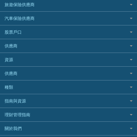
大新銀行
日本旅遊保險及資訊
HSBC 滙豐銀行貸款
旅遊保險供應商
機場貴賓室信用卡
交稅優惠
家居保險
易批必批貸款
恒生銀行
泰國旅遊保險及資訊
K Cash 貸款
Visa信用卡
酒店優惠碼
家傭保險
AXA 安盛
24小時貸款
汽車保險供應商
Standard Chartered渣打銀行
台灣旅遊保險及資訊
Mox 銀行
萬事達卡
機票優惠碼
寵物保險
AIG 美亞
最佳循環貸款
安信EarnMORE
韓國旅遊保險及資訊
大新汽車保險
National Resources 中潤物業按揭
銀聯信用卡
股票戶口
定期人壽保險
Allianz 安聯
AEON
歐洲旅遊保險及資訊
中銀汽車保險
OCBC 華僑銀行
高獎賞信用卡推薦
危疾保險
Allied World 世聯
富途證券
東亞銀行
供應商
越南旅遊保險及資訊
Allianz安聯汽車保險
PrimeCredit 安信信貸
酒店信用卡
年金資訊
Avo
IB盈透證券
SIM
澳洲旅遊保險及資訊
bolttech保障汽車保險
Promise 邦民日本財務
富途牛牛好唔好？
資源
樓宇火險
中國銀行
老虎證券
Airwallex信用卡
長者嘆世界
Zurich蘇黎世汽車保險
Rabbit Credit月兔信貸
Webull微牛證券好唔好？
Bolttech 保特
uSMART 盈立證券
股票戶口開戶
供應商
家庭親子遊
QBE昆士蘭汽車保險
Standard Chartered 渣打銀行
Longbridge長橋證券好唔好？
Blue Cross 藍十字
華盛証券
證券行邊間好？
全年周圍飛
平安汽車保險
UA 亞洲聯合財務
老虎證券好唔好？
銀行戶口比較
種類
中國平安
長橋證券
港股5隻高息ETF精選
手機邊份好
WeLab Bank
華盛証券好唔好？
尊尚銀行戶口
大新銀行
WeBull微牛證券
什麼是ETF？
定期存款
自駕遊比較
指南與資源
WeLend 貸款
漲樂全球通好唔好？
Citi Plus
Generali 忠意
漲樂全球通｜華泰國際
香港30大高息股排行
港元定存
相機有得保
X Wallet 貸款
IB盈透證券好唔好？
中信銀行inMotion
理財資訊
HSBC滙豐銀行
理財管理指南
OSL
黃金ETF懶人包
人民幣定存
專為孕婦設計的最佳旅遊保險
ZA Bank
盈立證券 uSMART 好唔好？
Airwallex銀行
識慳識賺
MSIG 三井住友
StashAway
最值得注意的比特幣ETF
美元定存
常用相關詞彙
最佳滑雪旅遊保險
關於我們
Stashaway好唔好？
債務管理
Prudential 保誠
Syfe
選股策略：五步調查攻略
英鎊定存
MoneyHero電子報
最適合BB的旅遊保險