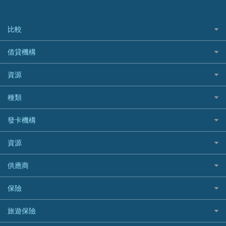
比較
私人貸款比較
借貸機構
稅季/稅務貸款
BEA 東亞銀行
資源
網上貸款
BOC 中國銀行
結餘轉戶(清卡數貸款)
如何申請個人貸款
種類
Cashing Pro 優尚信貸
銀行貸款
如何管理個人貸款
CCB(Asia) 中國建設銀行 (亞洲)
網購優惠
發卡機構
財務公司貸款
個人貸款有用資訊
Citibank 花旗銀行
精選外幣網購信用卡
免入息貸款
清卡數貸款教學
Citibank花旗銀行
資源
CNCBI 信銀國際
尊尚信用卡
免TU貸款
循環貸款教學
AE美國運通
CreFIT 維信
公司信用卡
Black Friday優惠
供應商
急借錢
個人化貸款產品推介 🔥全新
DBS星展銀行
DBS 星展銀行
電子錢包信用卡
淘寶付款方式
業主貸款
債務重組一覽
HSBC滙豐銀行
八達通自動增值信用卡
保險
DSB 大新銀行
日本遊信用卡攻略
一田購物優惠日
汽車貸款
供樓利息扣稅
Mox
Fubon 富邦銀行
韓國遊信用卡攻略
SOGO感謝祭
旅遊保險
緊急貸款比較
旅遊保險
最佳貸款app
信銀國際
HK Finance 香港信貸
台灣遊信用卡攻略
HKTVmall優惠碼
汽車保險
最佳小額貸款比較