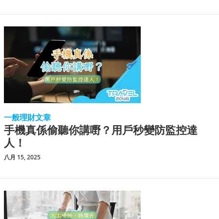
一般理財文章
手機真係偷聽你講嘢？用戶秒變防監控達
人！
八月 15, 2025