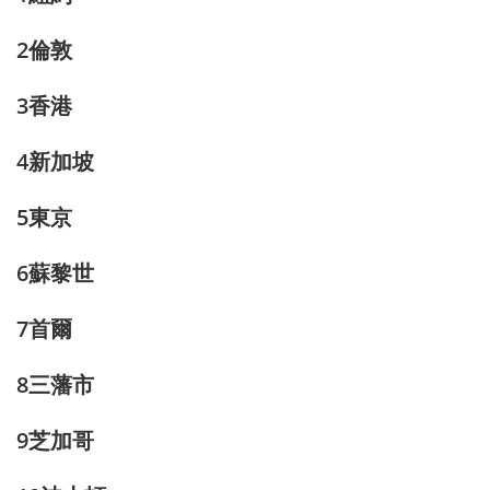
2倫敦
3香港
4新加坡
5東京
6蘇黎世
7首爾
8三藩市
9芝加哥