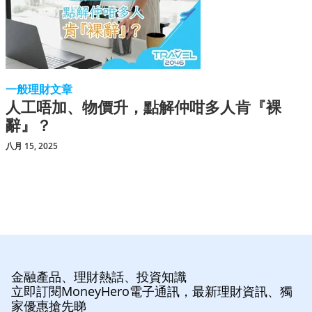
一般理財文章
人工唔加、物價升，點解仲咁多人肯『裸
辭』？
八月 15, 2025
金融產品、理財熱話、投資知識
立即訂閱MoneyHero電子通訊，最新理財資訊、獨
家優惠搶先睇