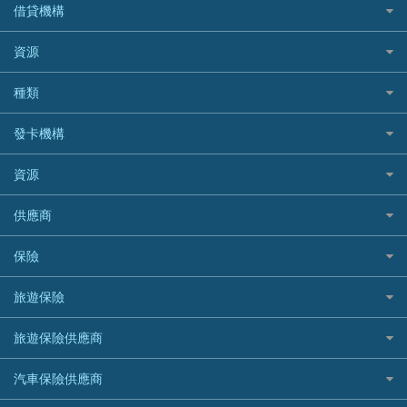
私人貸款比較
借貸機構
稅季/稅務貸款
BEA 東亞銀行
資源
網上貸款
BOC 中國銀行
結餘轉戶(清卡數貸款)
如何申請個人貸款
種類
Cashing Pro 優尚信貸
銀行貸款
如何管理個人貸款
CCB(Asia) 中國建設銀行 (亞洲)
網購優惠
發卡機構
財務公司貸款
個人貸款有用資訊
Citibank 花旗銀行
精選外幣網購信用卡
免入息貸款
清卡數貸款教學
Citibank花旗銀行
資源
CNCBI 信銀國際
尊尚信用卡
免TU貸款
循環貸款教學
AE美國運通
CreFIT 維信
公司信用卡
Black Friday優惠
供應商
急借錢
個人化貸款產品推介 🔥全新
DBS星展銀行
DBS 星展銀行
電子錢包信用卡
淘寶付款方式
業主貸款
債務重組一覽
HSBC滙豐銀行
八達通自動增值信用卡
保險
DSB 大新銀行
日本遊信用卡攻略
一田購物優惠日
汽車貸款
供樓利息扣稅
Mox
Fubon 富邦銀行
韓國遊信用卡攻略
SOGO感謝祭
旅遊保險
緊急貸款比較
旅遊保險
最佳貸款app
信銀國際
HK Finance 香港信貸
台灣遊信用卡攻略
HKTVmall優惠碼
汽車保險
最佳小額貸款比較
大新銀行
日本旅遊保險及資訊
HSBC 滙豐銀行貸款
旅遊保險供應商
機場貴賓室信用卡
交稅優惠
家居保險
易批必批貸款
恒生銀行
泰國旅遊保險及資訊
K Cash 貸款
Visa信用卡
酒店優惠碼
家傭保險
AXA 安盛
24小時貸款
汽車保險供應商
Standard Chartered渣打銀行
台灣旅遊保險及資訊
Mox 銀行
萬事達卡
機票優惠碼
寵物保險
AIG 美亞
最佳循環貸款