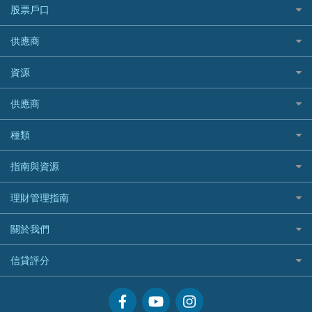
安信EarnMORE
韓國旅遊保險及資訊
大新汽車保險
National Resources 中潤物業按揭
銀聯信用卡
股票戶口
定期人壽保險
Allianz 安聯
AEON
歐洲旅遊保險及資訊
中銀汽車保險
OCBC 華僑銀行
高獎賞信用卡推薦
危疾保險
Allied World 世聯
富途證券
東亞銀行
供應商
越南旅遊保險及資訊
Allianz安聯汽車保險
PrimeCredit 安信信貸
酒店信用卡
年金資訊
Avo
IB盈透證券
SIM
澳洲旅遊保險及資訊
bolttech保障汽車保險
Promise 邦民日本財務
富途牛牛好唔好？
資源
樓宇火險
中國銀行
老虎證券
Airwallex信用卡
長者嘆世界
Zurich蘇黎世汽車保險
Rabbit Credit月兔信貸
Webull微牛證券好唔好？
Bolttech 保特
uSMART 盈立證券
股票戶口開戶
供應商
家庭親子遊
QBE昆士蘭汽車保險
Standard Chartered 渣打銀行
Longbridge長橋證券好唔好？
Blue Cross 藍十字
華盛証券
證券行邊間好？
全年周圍飛
平安汽車保險
UA 亞洲聯合財務
老虎證券好唔好？
銀行戶口比較
種類
中國平安
長橋證券
港股5隻高息ETF精選
手機邊份好
WeLab Bank
華盛証券好唔好？
尊尚銀行戶口
大新銀行
WeBull微牛證券
什麼是ETF？
定期存款
自駕遊比較
指南與資源
WeLend 貸款
漲樂全球通好唔好？
Citi Plus
Generali 忠意
漲樂全球通｜華泰國際
香港30大高息股排行
港元定存
相機有得保
X Wallet 貸款
IB盈透證券好唔好？
中信銀行inMotion
理財資訊
HSBC滙豐銀行
理財管理指南
OSL
黃金ETF懶人包
人民幣定存
專為孕婦設計的最佳旅遊保險
ZA Bank
盈立證券 uSMART 好唔好？
Airwallex銀行
識慳識賺
MSIG 三井住友
StashAway
最值得注意的比特幣ETF
美元定存
常用相關詞彙
最佳滑雪旅遊保險
關於我們
Stashaway好唔好？
債務管理
Prudential 保誠
Syfe
選股策略：五步調查攻略
英鎊定存
MoneyHero電子報
最適合BB的旅遊保險
Hashkey好唔好？
投資理財
服務承諾
QBE 昆士蘭
信貸評分
澳元定存
所有合作銀行或機構
Syfe好唔好？
置業安居
網上支援
Starr
信貸評分指南
人生保障
精選產品
Zurich 蘇黎世