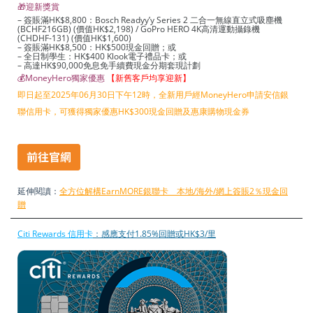
🎁迎新獎賞
– 簽賬滿HK$8,800：Bosch Readyy’y Series 2 二合一無線直立式吸塵機
(BCHF216GB) (價值HK$2,198) / GoPro HERO 4K高清運動攝錄機
(CHDHF-131) (價值HK$1,600)
– 簽賬滿HK$8,500：HK$500現金回贈；或
– 全日制學生：HK$400 Klook電子禮品卡；或
– 高達HK$90,000免息免手續費現金分期套現計劃
💰MoneyHero獨家優惠
【新舊客戶均享迎新】
即日起至2025年06月30日下午12時，全新用戶經MoneyHero申請安信銀
聯信用卡，可獲得獨家優惠HK$300現金回贈及惠康購物現金券
延伸閱讀：
全方位解構EarnMORE銀聯卡 本地/海外/網上簽賬2％現金回
贈
Citi Rewards 信用卡
：感應支付1.85%回贈或HK$3/里