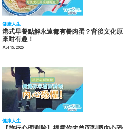
健康人生
港式早餐點解永遠都有餐肉蛋？背後文化原
來咁有趣！
八月 15, 2025
健康人生
【旅行心理測驗】揭露你未曾面對嘅內心恐