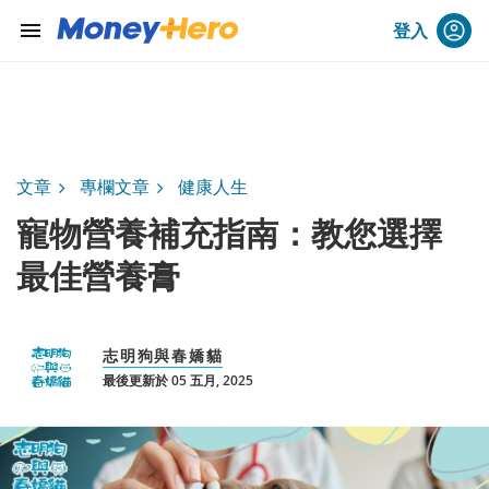
menu
登入
文章
專欄文章
健康人生
​寵物營養補充指南：教您選擇
最佳營養膏
志明狗與春嬌貓
最後更新於 05 五月, 2025