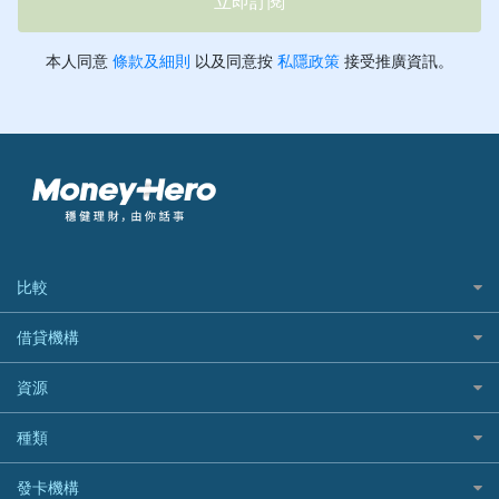
比較
私人貸款比較
借貸機構
稅季/稅務貸款
BEA 東亞銀行
資源
網上貸款
BOC 中國銀行
結餘轉戶(清卡數貸款)
如何申請個人貸款
種類
Cashing Pro 優尚信貸
銀行貸款
如何管理個人貸款
CCB(Asia) 中國建設銀行 (亞洲)
網購優惠
發卡機構
財務公司貸款
個人貸款有用資訊