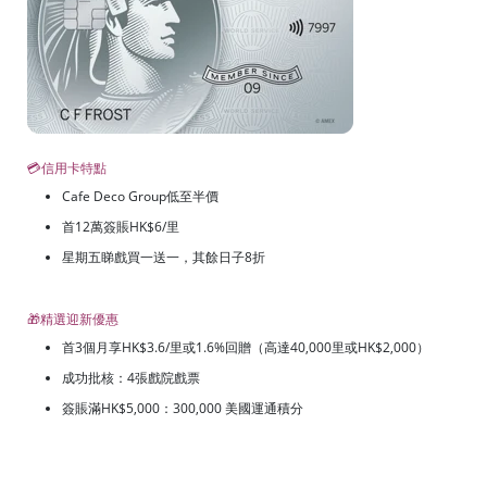
💳信用卡特點
Cafe Deco Group低至半價
首12萬簽賬HK$6/里
星期五睇戲買一送一，其餘日子8折
🎁精選迎新優惠
首3個月享HK$3.6/里或1.6%回贈（高達40,000里或HK$2,000）
成功批核：4張戲院戲票
簽賬滿HK$5,000：300,000 美國運通積分