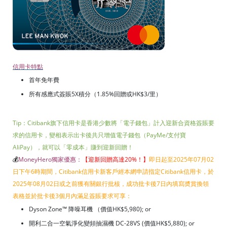
信用卡特點
首年免年費
所有感應式簽賬5X積分（1.85%回贈或HK$3/里）
Tip：Citibank旗下信用卡是香港少數將「電子錢包」計入迎新合資格簽賬要
求的信用卡，變相表示出卡後共只增值電子錢包（PayMe/支付寶
AliPay），就可以「零成本」賺到迎新回贈！
💰
MoneyHero獨家優惠：
【迎新回贈高達20%！
】
即日起至2025年07月02
日下午6時期間，Citibank信用卡新客戶經本網申請指定Citibank信用卡，於
2025年08月02日或之前獲有關銀行批核，成功批卡後7日內填寫奬賞換領
表格並於批卡後3個月內滿足簽賬要求可享：
Dyson Zone™ 降噪耳機 （價值HK$5,980); or
開利二合一空氣淨化變頻抽濕機 DC-28VS (價值HK$5,880); or