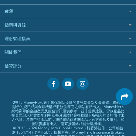
Longbridge長橋證券好唔好？
Blue Cross 藍十字
華盛証券
證券行邊間好？
全年周圍飛
平安汽車保險
UA 亞洲聯合財務
老虎證券好唔好？
銀行戶口比較
種類
中國平安
長橋證券
港股5隻高息ETF精選
手機邊份好
WeLab Bank
華盛証券好唔好？
尊尚銀行戶口
大新銀行
WeBull微牛證券
什麼是ETF？
定期存款
自駕遊比較
指南與資源
WeLend 貸款
漲樂全球通好唔好？
Citi Plus
Generali 忠意
漲樂全球通｜華泰國際
香港30大高息股排行
港元定存
相機有得保
X Wallet 貸款
IB盈透證券好唔好？
中信銀行inMotion
理財資訊
HSBC滙豐銀行
理財管理指南
OSL
黃金ETF懶人包
人民幣定存
專為孕婦設計的最佳旅遊保險
ZA Bank
盈立證券 uSMART 好唔好？
Airwallex銀行
識慳識賺
MSIG 三井住友
StashAway
最值得注意的比特幣ETF
美元定存
常用相關詞彙
最佳滑雪旅遊保險
關於我們
Stashaway好唔好？
債務管理
Prudential 保誠
Syfe
選股策略：五步調查攻略
英鎊定存
MoneyHero電子報
最適合BB的旅遊保險
Hashkey好唔好？
投資理財
服務承諾
QBE 昆士蘭
信貸評分
澳元定存
所有合作銀行或機構
Syfe好唔好？
置業安居
網上支援
Starr
信貸評分指南
人生保障
精選產品
Zurich 蘇黎世
精明旅遊
換領現金券流程
創業求職
常見問題
聲明﹕MoneyHero致力確保網站提供的資訊是最新及最準確。網站所
顯示的資訊或與金融機構或服務供應商之網站有所出入。MoneyHero
專欄文章
條款及細則
網站顯示的金融產品及服務資訊僅供參考，並非提供建議。貸款產品比
較頁面顯示的實際年利率及每月還款額是根據閣下所輸入的資料而作出
編輯守則
之估算。考慮申請產品前，我們建議你查閱產品之官方條款及細則。如
發現資訊有出入，請直接聯絡相關金融機構。
廣告合作
© 2013 - 2026 MoneyHero Global Limited（於香港註冊，公司編號
為 1864714）(“MHGL”)。版權所有。MoneyHero Insurance Brokers
廣告政策