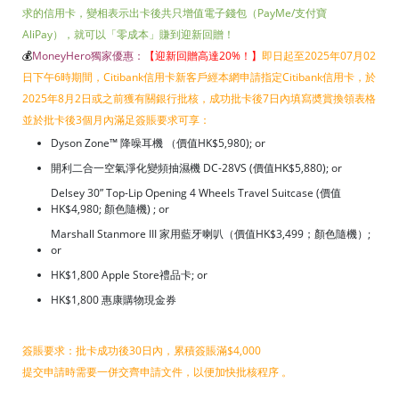
求的信用卡，變相表示出卡後共只增值電子錢包（PayMe/支付寶
AliPay），就可以「零成本」賺到迎新回贈！
💰
MoneyHero獨家優惠：
【迎新回贈高達20%！
】
即日起至2025年07月02
日下午6時期間，Citibank信用卡新客戶經本網申請指定Citibank信用卡，於
2025年8月2日或之前獲有關銀行批核，成功批卡後7日內填寫奬賞換領表格
並於批卡後3個月內滿足簽賬要求可享：
Dyson Zone™ 降噪耳機 （價值HK$5,980); or
開利二合一空氣淨化變頻抽濕機 DC-28VS (價值HK$5,880); or
Delsey 30” Top-Lip Opening 4 Wheels Travel Suitcase (價值
HK$4,980; 顏色隨機) ; or
Marshall Stanmore III 家用藍牙喇叭（價值HK$3,499；顏色隨機）;
or
HK$1,800 Apple Store禮品卡; or
HK$1,800 惠康購物現金券
簽賬要求：批卡成功後30日內，累積簽賬滿$4,000
提交申請時需要一併交齊申請文件，以便加快批核程序 。