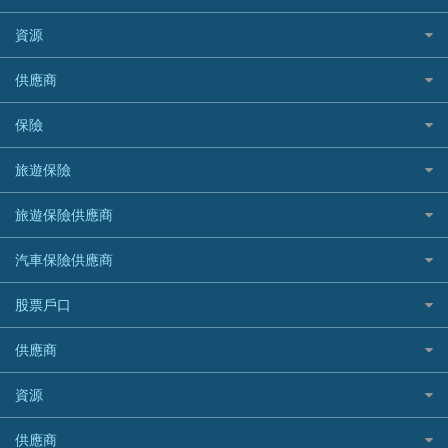
Citibank 花旗銀行
精選外幣網購信用卡
免入息貸款
清卡數貸款教學
Citibank花旗銀行
資源
CNCBI 信銀國際
尊尚信用卡
免TU貸款
循環貸款教學
AE美國運通
CreFIT 維信
公司信用卡
Black Friday優惠
供應商
急借錢
個人化貸款產品推介 🔥全新
DBS星展銀行
DBS 星展銀行
電子錢包信用卡
淘寶付款方式
業主貸款
債務重組一覽
HSBC滙豐銀行
八達通自動增值信用卡
保險
DSB 大新銀行
日本遊信用卡攻略
一田購物優惠日
汽車貸款
供樓利息扣稅
Mox
Fubon 富邦銀行
韓國遊信用卡攻略
SOGO感謝祭
旅遊保險
緊急貸款比較
旅遊保險
最佳貸款app
信銀國際
HK Finance 香港信貸
台灣遊信用卡攻略
HKTVmall優惠碼
汽車保險
最佳小額貸款比較
大新銀行
日本旅遊保險及資訊
HSBC 滙豐銀行貸款
旅遊保險供應商
機場貴賓室信用卡
交稅優惠
家居保險
易批必批貸款
恒生銀行
泰國旅遊保險及資訊
K Cash 貸款
Visa信用卡
酒店優惠碼
家傭保險
AXA 安盛
24小時貸款
汽車保險供應商
Standard Chartered渣打銀行
台灣旅遊保險及資訊
Mox 銀行
萬事達卡
機票優惠碼
寵物保險
AIG 美亞
最佳循環貸款
安信EarnMORE
韓國旅遊保險及資訊
大新汽車保險
National Resources 中潤物業按揭
銀聯信用卡
股票戶口
定期人壽保險
Allianz 安聯
AEON
歐洲旅遊保險及資訊
中銀汽車保險
OCBC 華僑銀行
高獎賞信用卡推薦
危疾保險
Allied World 世聯
富途證券
東亞銀行
供應商
越南旅遊保險及資訊
Allianz安聯汽車保險
PrimeCredit 安信信貸
酒店信用卡
年金資訊
Avo
IB盈透證券
SIM
澳洲旅遊保險及資訊
bolttech保障汽車保險
Promise 邦民日本財務
富途牛牛好唔好？
資源
樓宇火險
中國銀行
老虎證券
Airwallex信用卡
長者嘆世界
Zurich蘇黎世汽車保險
Rabbit Credit月兔信貸
Webull微牛證券好唔好？
Bolttech 保特
uSMART 盈立證券
股票戶口開戶
供應商
家庭親子遊
QBE昆士蘭汽車保險
Standard Chartered 渣打銀行