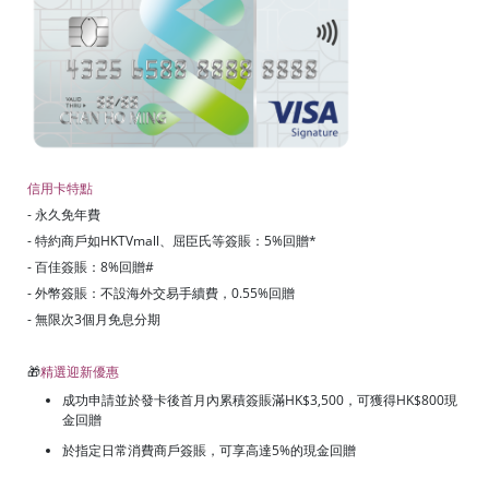
信用卡特點
- 永久免年費
- 特約商戶如HKTVmall、屈臣氏等簽賬：5%回贈*
- 百佳簽賬：8%回贈#
- 外幣簽賬：不設海外交易手續費，0.55%回贈
- 無限次3個月免息分期
🎁
精選迎新優惠
成功申請並於發卡後首月內累積簽賬滿HK$3,500，可獲得HK$800現
金回贈
於指定日常消費商戶簽賬，可享高達5%的現金回贈