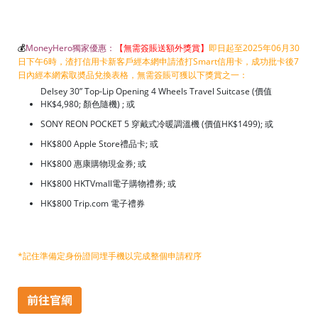
💰
MoneyHero獨家優惠：
【無需簽賬送額外獎賞】
即日起至2025年06月30
日下午6時，渣打信用卡新客戶經本網申請渣打Smart信用卡，成功批卡後7
日內經本網索取奬品兌換表格，無需簽賬可獲以下獎賞之一：
Delsey 30” Top-Lip Opening 4 Wheels Travel Suitcase (價值
HK$4,980; 顏色隨機) ; 或
SONY REON POCKET 5 穿戴式冷暖調溫機 (價值HK$1499); 或
HK$800 Apple Store禮品卡; 或
HK$800 惠康購物現金券; 或
HK$800 HKTVmall電子購物禮券; 或
HK$800 Trip.com 電子禮券
*記住準備定身份證同埋手機以完成整個申請程序