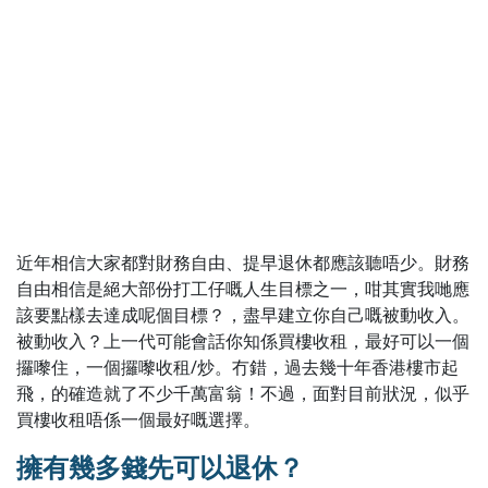
近年相信大家都對財務自由、提早退休都應該聽唔少。財務
自由相信是絕大部份打工仔嘅人生目標之一，咁其實我哋應
該要點樣去達成呢個目標？，盡早建立你自己嘅被動收入。
被動收入？上一代可能會話你知係買樓收租，最好可以一個
攞嚟住，一個攞嚟收租/炒。冇錯，過去幾十年香港樓市起
飛，的確造就了不少千萬富翁！不過，面對目前狀況，似乎
買樓收租唔係一個最好嘅選擇。
擁有幾多錢先可以退休？