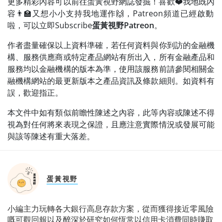
更多精彩內容可以前往蛋黃視野網誌發掘！喜歡❤️我地既內
容👨‍🏫又想小小支持我地運作🙌，Patreon頻道已經啟動
啦，可以立即Subscribe
蛋黃視野Patreon
。
作者盡量確保以上資料準確，若任何資料與你到訪的金融機
構、服務供應商或特定產品網站有所出入，所有金融產品和
服務均以金融機構的版本為準，使用該服務前請參閱相關金
融機構網站的最更新版本之產品資訊及條款細則。如資料有
誤，歡迎指正。
本文件中如有類似前瞻性陳述之內容，此等內容或陳述不得
視為對任何將來表現之保證，且應注意實際情況或發展可能
與該等陳述有重大落差。
蛋黃視野
小編主力玩轉各大銀行高息存款方案，從而獲得接近零風險
嘅可觀回報以及醉深於研究如何恆常以信用卡消費同時賺取