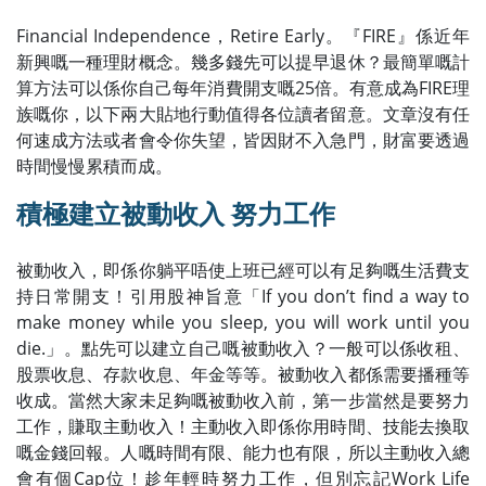
Financial Independence，Retire Early。『FIRE』係近年
新興嘅一種理財概念。幾多錢先可以提早退休？最簡單嘅計
算方法可以係你自己每年消費開支嘅25倍。有意成為FIRE理
族嘅你，以下兩大貼地行動值得各位讀者留意。文章沒有任
何速成方法或者會令你失望，皆因財不入急門，財富要透過
時間慢慢累積而成。
積極建立被動收入 努力工作
被動收入，即係你躺平唔使上班已經可以有足夠嘅生活費支
持日常開支！引用股神旨意「If you don’t find a way to
make money while you sleep, you will work until you
die.」。點先可以建立自己嘅被動收入？一般可以係收租、
股票收息、存款收息、年金等等。被動收入都係需要播種等
收成。當然大家未足夠嘅被動收入前，第一步當然是要努力
工作，賺取主動收入！主動收入即係你用時間、技能去換取
嘅金錢回報。人嘅時間有限、能力也有限，所以主動收入總
會有個Cap位！趁年輕時努力工作，但別忘記Work Life