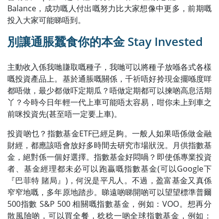
Balance，成功嘅人付出嘅努力比大家想像中更多，前期嘅
投入大家可能睇唔到。
別讓通脹蠶食你的本金 Stay Invested
主動收入係我哋賺取嘅種子，我哋可以將種子放喺各式各樣
嘅投資產品上。基於通脹嘅關係，千祈唔好拎現金擺喺度咩
都唔做，最少都做吓定期瓜？唔做定期都可以揀啲高息活期
丫？今時今日年輕一代上車可能唔太容易，咁你未上到車之
前咪投資先(甚至唔一定要上車)。
投資啲乜？指數基金ETF已經足夠。一般人如果唔係做金融
財經，都應該唔會放好多時間去研究市場狀況。月供指數基
金，絕對係一個好選擇。指數基金好悶喎？即使係專業投資
者、基金經理都未必可以跑贏嘅指數基金(可以Google下
『巴菲特 賭局』)，何況是平凡人。不過，盈富基金又真係
窄窄地嘅，多年原地踏步。睇遠啲睇開啲可以望望標準普爾
500指數 S&P 500 相關嘅指數基金，例如：VOO。想再分
散風險啲，可以買全餐，稔稔一啲全球指數基金，例如：