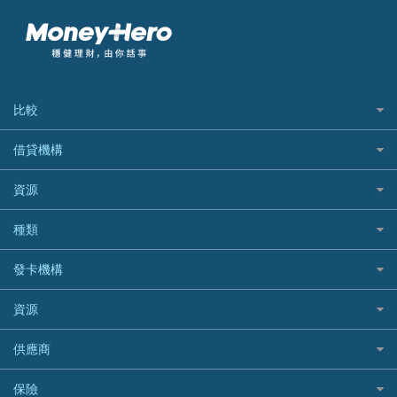
比較
私人貸款比較
借貸機構
稅季/稅務貸款
BEA 東亞銀行
資源
網上貸款
BOC 中國銀行
結餘轉戶(清卡數貸款)
如何申請個人貸款
種類
Cashing Pro 優尚信貸
銀行貸款
如何管理個人貸款
CCB(Asia) 中國建設銀行 (亞洲)
網購優惠
發卡機構
財務公司貸款
個人貸款有用資訊
Citibank 花旗銀行
精選外幣網購信用卡
免入息貸款
清卡數貸款教學
Citibank花旗銀行
資源
CNCBI 信銀國際
尊尚信用卡
免TU貸款
循環貸款教學
AE美國運通
CreFIT 維信
公司信用卡
Black Friday優惠
供應商
急借錢
個人化貸款產品推介 🔥全新
DBS星展銀行
DBS 星展銀行
電子錢包信用卡
淘寶付款方式
業主貸款
債務重組一覽
HSBC滙豐銀行
八達通自動增值信用卡
保險
DSB 大新銀行
日本遊信用卡攻略
一田購物優惠日