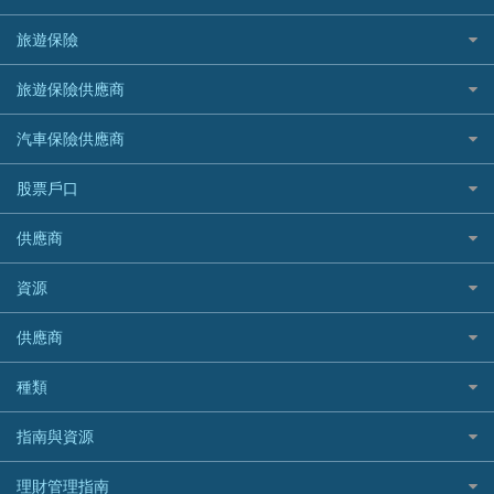
汽車貸款
供樓利息扣稅
Mox
Fubon 富邦銀行
韓國遊信用卡攻略
SOGO感謝祭
旅遊保險
緊急貸款比較
旅遊保險
最佳貸款app
信銀國際
HK Finance 香港信貸
台灣遊信用卡攻略
HKTVmall優惠碼
汽車保險
最佳小額貸款比較
大新銀行
日本旅遊保險及資訊
HSBC 滙豐銀行貸款
旅遊保險供應商
機場貴賓室信用卡
交稅優惠
家居保險
易批必批貸款
恒生銀行
泰國旅遊保險及資訊
K Cash 貸款
Visa信用卡
酒店優惠碼
家傭保險
AXA 安盛
24小時貸款
汽車保險供應商
Standard Chartered渣打銀行
台灣旅遊保險及資訊
Mox 銀行
萬事達卡
機票優惠碼
寵物保險
AIG 美亞
最佳循環貸款
安信EarnMORE
韓國旅遊保險及資訊
大新汽車保險
National Resources 中潤物業按揭
銀聯信用卡
股票戶口
定期人壽保險
Allianz 安聯
AEON
歐洲旅遊保險及資訊
中銀汽車保險
OCBC 華僑銀行
高獎賞信用卡推薦
危疾保險
Allied World 世聯
富途證券
東亞銀行
供應商
越南旅遊保險及資訊
Allianz安聯汽車保險
PrimeCredit 安信信貸
酒店信用卡
年金資訊
Avo
IB盈透證券
SIM
澳洲旅遊保險及資訊
bolttech保障汽車保險
Promise 邦民日本財務
富途牛牛好唔好？
資源
樓宇火險
中國銀行
老虎證券
Airwallex信用卡
長者嘆世界
Zurich蘇黎世汽車保險
Rabbit Credit月兔信貸
Webull微牛證券好唔好？
Bolttech 保特
uSMART 盈立證券
股票戶口開戶
供應商
家庭親子遊
QBE昆士蘭汽車保險
Standard Chartered 渣打銀行
Longbridge長橋證券好唔好？
Blue Cross 藍十字
華盛証券
證券行邊間好？
全年周圍飛
平安汽車保險
UA 亞洲聯合財務
老虎證券好唔好？
銀行戶口比較
種類
中國平安
長橋證券
港股5隻高息ETF精選
手機邊份好
WeLab Bank
華盛証券好唔好？
尊尚銀行戶口
大新銀行
WeBull微牛證券
什麼是ETF？
定期存款
自駕遊比較
指南與資源
WeLend 貸款
漲樂全球通好唔好？
Citi Plus
Generali 忠意
漲樂全球通｜華泰國際
香港30大高息股排行
港元定存
相機有得保
X Wallet 貸款
IB盈透證券好唔好？
中信銀行inMotion
理財資訊
HSBC滙豐銀行
理財管理指南
OSL
黃金ETF懶人包