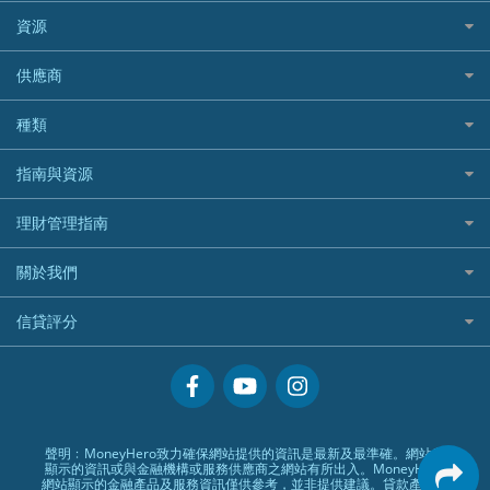
Avo
IB盈透證券
SIM
澳洲旅遊保險及資訊
bolttech保障汽車保險
Promise 邦民日本財務
富途牛牛好唔好？
資源
樓宇火險
中國銀行
老虎證券
Airwallex信用卡
長者嘆世界
Zurich蘇黎世汽車保險
Rabbit Credit月兔信貸
Webull微牛證券好唔好？
Bolttech 保特
uSMART 盈立證券
股票戶口開戶
供應商
家庭親子遊
QBE昆士蘭汽車保險
Standard Chartered 渣打銀行
Longbridge長橋證券好唔好？
Blue Cross 藍十字
華盛証券
證券行邊間好？
全年周圍飛
平安汽車保險
UA 亞洲聯合財務
老虎證券好唔好？
銀行戶口比較
種類
中國平安
長橋證券
港股5隻高息ETF精選
手機邊份好
WeLab Bank
華盛証券好唔好？
尊尚銀行戶口
大新銀行
WeBull微牛證券
什麼是ETF？
定期存款
自駕遊比較
指南與資源
WeLend 貸款
漲樂全球通好唔好？
Citi Plus
Generali 忠意
漲樂全球通｜華泰國際
香港30大高息股排行
港元定存
相機有得保
X Wallet 貸款
IB盈透證券好唔好？
中信銀行inMotion
理財資訊
HSBC滙豐銀行
理財管理指南
OSL
黃金ETF懶人包
人民幣定存
專為孕婦設計的最佳旅遊保險
ZA Bank
盈立證券 uSMART 好唔好？
Airwallex銀行
識慳識賺
MSIG 三井住友
StashAway
最值得注意的比特幣ETF
美元定存
常用相關詞彙
最佳滑雪旅遊保險
關於我們
Stashaway好唔好？
債務管理
Prudential 保誠
Syfe
選股策略：五步調查攻略
英鎊定存
MoneyHero電子報
最適合BB的旅遊保險
Hashkey好唔好？
投資理財
服務承諾
QBE 昆士蘭
信貸評分
澳元定存
所有合作銀行或機構
Syfe好唔好？
置業安居
網上支援
Starr
信貸評分指南
人生保障
精選產品
Zurich 蘇黎世
精明旅遊
換領現金券流程
創業求職
常見問題
聲明﹕MoneyHero致力確保網站提供的資訊是最新及最準確。網站所
顯示的資訊或與金融機構或服務供應商之網站有所出入。MoneyHero
專欄文章
條款及細則
網站顯示的金融產品及服務資訊僅供參考，並非提供建議。貸款產品比