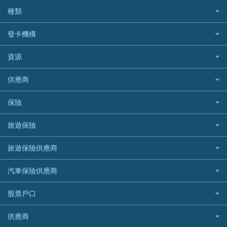
BOC 中國銀行
結餘轉戶(清卡數貸款)
如何申請個人貸款
種類
Cashing Pro 優尚信貸
銀行貸款
如何管理個人貸款
CCB(Asia) 中國建設銀行 (亞洲)
網購優惠
發卡機構
財務公司貸款
個人貸款有用資訊
Citibank 花旗銀行
精選外幣網購信用卡
免入息貸款
清卡數貸款教學
Citibank花旗銀行
資源
CNCBI 信銀國際
尊尚信用卡
免TU貸款
循環貸款教學
AE美國運通
CreFIT 維信
公司信用卡
Black Friday優惠
供應商
急借錢
個人化貸款產品推介 🔥全新
DBS星展銀行
DBS 星展銀行
電子錢包信用卡
淘寶付款方式
業主貸款
債務重組一覽
HSBC滙豐銀行
八達通自動增值信用卡
保險
DSB 大新銀行
日本遊信用卡攻略
一田購物優惠日
汽車貸款
供樓利息扣稅
Mox
Fubon 富邦銀行
韓國遊信用卡攻略
SOGO感謝祭
旅遊保險
緊急貸款比較
旅遊保險
最佳貸款app
信銀國際
HK Finance 香港信貸
台灣遊信用卡攻略
HKTVmall優惠碼
汽車保險
最佳小額貸款比較
大新銀行
日本旅遊保險及資訊
HSBC 滙豐銀行貸款
旅遊保險供應商
機場貴賓室信用卡
交稅優惠
家居保險
易批必批貸款
恒生銀行
泰國旅遊保險及資訊
K Cash 貸款
Visa信用卡
酒店優惠碼
家傭保險
AXA 安盛
24小時貸款
汽車保險供應商
Standard Chartered渣打銀行
台灣旅遊保險及資訊
Mox 銀行
萬事達卡
機票優惠碼
寵物保險
AIG 美亞
最佳循環貸款
安信EarnMORE
韓國旅遊保險及資訊
大新汽車保險
National Resources 中潤物業按揭
銀聯信用卡
股票戶口
定期人壽保險
Allianz 安聯
AEON
歐洲旅遊保險及資訊
中銀汽車保險
OCBC 華僑銀行
高獎賞信用卡推薦
危疾保險
Allied World 世聯
富途證券
東亞銀行
供應商
越南旅遊保險及資訊
Allianz安聯汽車保險
PrimeCredit 安信信貸
酒店信用卡
年金資訊