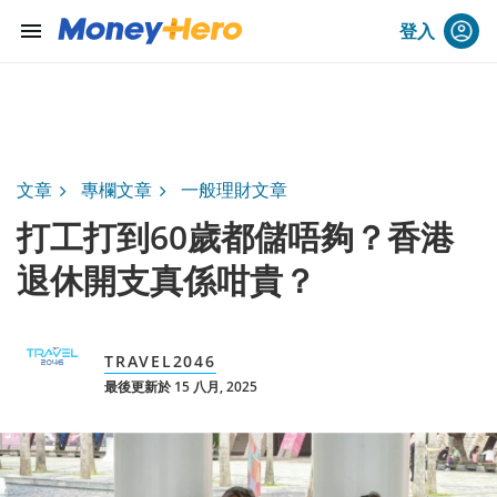
menu
登入
文章
專欄文章
一般理財文章
打工打到60歲都儲唔夠？香港
退休開支真係咁貴？
TRAVEL2046
最後更新於 15 八月, 2025