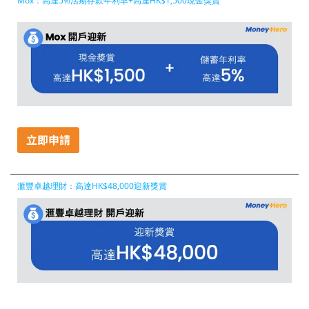
Mox：高達5%活期存款年利率+高達HK$1,500現金獎賞
滙豐卓越理財：高達HK$48,000迎新獎賞