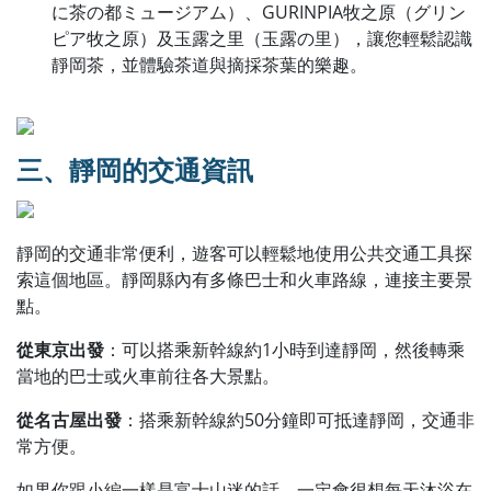
に茶の都ミュージアム）、GURINPIA牧之原（グリン
ピア牧之原）及玉露之里（玉露の里），讓您輕鬆認識
靜岡茶，並體驗茶道與摘採茶葉的樂趣。
三、靜岡的交通資訊
靜岡的交通非常便利，遊客可以輕鬆地使用公共交通工具探
索這個地區。靜岡縣內有多條巴士和火車路線，連接主要景
點。
從東京出發
：可以搭乘新幹線約1小時到達靜岡，然後轉乘
當地的巴士或火車前往各大景點。
從名古屋出發
：搭乘新幹線約50分鐘即可抵達靜岡，交通非
常方便。
如果你跟小編一樣是富士山迷的話，一定會很想每天沐浴在