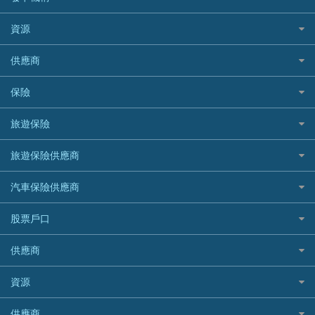
財務公司貸款
個人貸款有用資訊
Citibank 花旗銀行
精選外幣網購信用卡
免入息貸款
清卡數貸款教學
Citibank花旗銀行
資源
CNCBI 信銀國際
尊尚信用卡
免TU貸款
循環貸款教學
AE美國運通
CreFIT 維信
公司信用卡
Black Friday優惠
供應商
急借錢
個人化貸款產品推介 🔥全新
DBS星展銀行
DBS 星展銀行
電子錢包信用卡
淘寶付款方式
業主貸款
債務重組一覽
HSBC滙豐銀行
八達通自動增值信用卡
保險
DSB 大新銀行
日本遊信用卡攻略
一田購物優惠日
汽車貸款
供樓利息扣稅
Mox
Fubon 富邦銀行
韓國遊信用卡攻略
SOGO感謝祭
旅遊保險
緊急貸款比較
旅遊保險
最佳貸款app
信銀國際
HK Finance 香港信貸
台灣遊信用卡攻略
HKTVmall優惠碼
汽車保險
最佳小額貸款比較
大新銀行
日本旅遊保險及資訊
HSBC 滙豐銀行貸款
旅遊保險供應商
機場貴賓室信用卡
交稅優惠
家居保險
易批必批貸款
恒生銀行
泰國旅遊保險及資訊
K Cash 貸款
Visa信用卡
酒店優惠碼
家傭保險
AXA 安盛
24小時貸款
汽車保險供應商
Standard Chartered渣打銀行
台灣旅遊保險及資訊
Mox 銀行
萬事達卡
機票優惠碼
寵物保險
AIG 美亞
最佳循環貸款
安信EarnMORE
韓國旅遊保險及資訊
大新汽車保險
National Resources 中潤物業按揭
銀聯信用卡
股票戶口
定期人壽保險
Allianz 安聯
AEON
歐洲旅遊保險及資訊
中銀汽車保險
OCBC 華僑銀行
高獎賞信用卡推薦
危疾保險
Allied World 世聯
富途證券
東亞銀行
供應商
越南旅遊保險及資訊
Allianz安聯汽車保險
PrimeCredit 安信信貸
酒店信用卡
年金資訊
Avo
IB盈透證券
SIM
澳洲旅遊保險及資訊
bolttech保障汽車保險
Promise 邦民日本財務
富途牛牛好唔好？
資源
樓宇火險
中國銀行
老虎證券
Airwallex信用卡
長者嘆世界
Zurich蘇黎世汽車保險
Rabbit Credit月兔信貸
Webull微牛證券好唔好？
Bolttech 保特
uSMART 盈立證券
股票戶口開戶
供應商