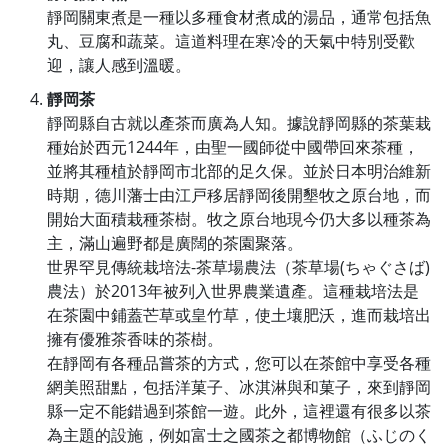
靜岡關東煮是一種以多種食材煮成的湯品，通常包括魚
丸、豆腐和蔬菜。這道料理在寒冷的天氣中特別受歡
迎，讓人感到溫暖。
靜岡茶
靜岡縣自古就以產茶而廣為人知。據說靜岡縣的茶葉栽
種始於西元1244年，由聖一國師從中國帶回來茶種，
並將其種植於靜岡市北部的足久保。並於日本明治維新
時期，德川藩士由江戸移居靜岡後開墾牧之原台地，而
開始大面積栽種茶樹。牧之原台地現今仍大多以種茶為
主，滿山遍野都是廣闊的茶園聚落。
世界罕見傳統栽培法-茶草場農法（茶草場(ちゃぐさば)
農法）於2013年被列入世界農業遺產。這種栽培法是
在茶園中鋪蓋芒草或皇竹草，使土壤肥沃，進而栽培出
擁有優雅茶香味的茶樹。
在靜岡有各種品嘗茶的方式，您可以在茶館中享受各種
網美照甜點，包括洋菓子、冰淇淋與和菓子，來到靜岡
縣一定不能錯過到茶館一遊。此外，這裡還有很多以茶
為主題的設施，例如富士之國茶之都博物館（ふじのく