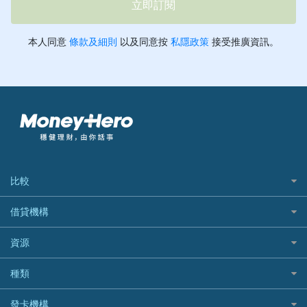
比較
私人貸款比較
借貸機構
稅季/稅務貸款
BEA 東亞銀行
資源
網上貸款
BOC 中國銀行
結餘轉戶(清卡數貸款)
如何申請個人貸款
種類
Cashing Pro 優尚信貸
銀行貸款
如何管理個人貸款
CCB(Asia) 中國建設銀行 (亞洲)
網購優惠
發卡機構