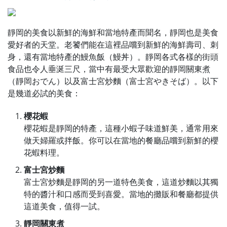
靜岡的美食以新鮮的海鮮和當地特產而聞名，靜岡也是美食
愛好者的天堂。老饕們能在這裡品嚐到新鮮的海鮮壽司、刺
身，還有當地特產的鰻魚飯（鰻丼）。靜岡各式各樣的街頭
食品也令人垂涎三尺，當中有最受大眾歡迎的靜岡關東煮
（靜岡おでん）以及富士宮炒麵（富士宮やきそば）。以下
是幾道必試的美食：
櫻花蝦
櫻花蝦是靜岡的特產，這種小蝦子味道鮮美，通常用來
做天婦羅或拌飯。你可以在當地的餐廳品嚐到新鮮的櫻
花蝦料理。
富士宮炒麵
富士宮炒麵是靜岡的另一道特色美食，這道炒麵以其獨
特的醬汁和口感而受到喜愛。當地的攤販和餐廳都提供
這道美食，值得一試。
靜岡關東煮