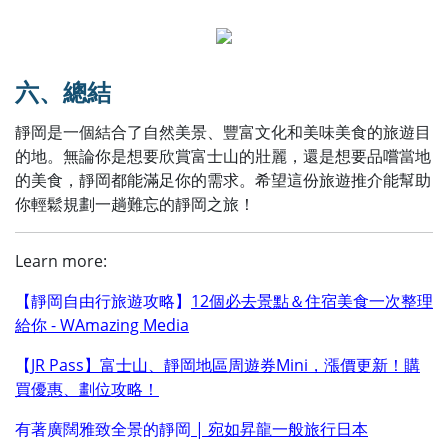
六、總結
靜岡是一個結合了自然美景、豐富文化和美味美食的旅遊目
的地。無論你是想要欣賞富士山的壯麗，還是想要品嚐當地
的美食，靜岡都能滿足你的需求。希望這份旅遊推介能幫助
你輕鬆規劃一趟難忘的靜岡之旅！
Learn more:
【靜岡自由行旅遊攻略】
12
個必去景點＆住宿美食一次整理
給你
- WAmazing Media
【
JR Pass
】富士山、靜岡地區周遊券
Mini
，漲價更新！購
買優惠、劃位攻略！
有著廣闊雅致全景的靜岡
|
宛如昇龍一般旅行日本