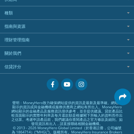
家庭親子遊
QBE昆士蘭汽車保險
Standard Chartered 渣打銀行
Longbridge長橋證券好唔好？
Blue Cross 藍十字
華盛証券
證券行邊間好？
全年周圍飛
平安汽車保險
UA 亞洲聯合財務
老虎證券好唔好？
銀行戶口比較
種類
中國平安
長橋證券
港股5隻高息ETF精選
手機邊份好
WeLab Bank
華盛証券好唔好？
尊尚銀行戶口
大新銀行
WeBull微牛證券
什麼是ETF？
定期存款
自駕遊比較
指南與資源
WeLend 貸款
漲樂全球通好唔好？
Citi Plus
Generali 忠意
漲樂全球通｜華泰國際
香港30大高息股排行
港元定存
相機有得保
X Wallet 貸款
IB盈透證券好唔好？
中信銀行inMotion
理財資訊
HSBC滙豐銀行
理財管理指南
OSL
黃金ETF懶人包
人民幣定存
專為孕婦設計的最佳旅遊保險
ZA Bank
盈立證券 uSMART 好唔好？
Airwallex銀行
識慳識賺
MSIG 三井住友
StashAway
最值得注意的比特幣ETF
美元定存
常用相關詞彙
最佳滑雪旅遊保險
關於我們
Stashaway好唔好？
債務管理
Prudential 保誠
Syfe
選股策略：五步調查攻略
英鎊定存
MoneyHero電子報
最適合BB的旅遊保險
Hashkey好唔好？
投資理財
服務承諾
QBE 昆士蘭
信貸評分
澳元定存
所有合作銀行或機構
Syfe好唔好？
置業安居
網上支援
Starr
信貸評分指南
人生保障
精選產品
Zurich 蘇黎世
精明旅遊
換領現金券流程
創業求職
常見問題
聲明﹕MoneyHero致力確保網站提供的資訊是最新及最準確。網站所
顯示的資訊或與金融機構或服務供應商之網站有所出入。MoneyHero
專欄文章
條款及細則
網站顯示的金融產品及服務資訊僅供參考，並非提供建議。貸款產品比
較頁面顯示的實際年利率及每月還款額是根據閣下所輸入的資料而作出
編輯守則
之估算。考慮申請產品前，我們建議你查閱產品之官方條款及細則。如
發現資訊有出入，請直接聯絡相關金融機構。
廣告合作
© 2013 - 2026 MoneyHero Global Limited（於香港註冊，公司編號
為 1864714）(“MHGL”)。版權所有。MoneyHero Insurance Brokers