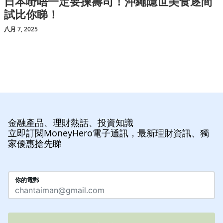
日本嘢唔一定要揀壽司！沖繩隱世美食逐間
試比你睇！
八月 7, 2025
金融產品、理財熱話、投資知識
立即訂閱MoneyHero電子通訊，最新理財資訊、獨
家優惠搶先睇