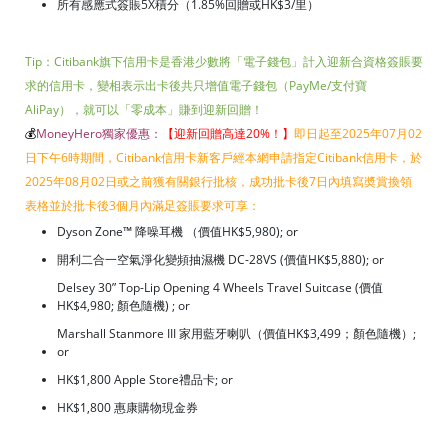
所有感應式簽賬5X積分（1.85%回贈或HK$3/里）
Tip：Citibank旗下信用卡是香港少數將「電子錢包」計入迎新合資格簽賬要
求的信用卡，變相表示出卡後共只增值電子錢包（PayMe/支付寶
AliPay），就可以「零成本」賺到迎新回贈！
💰
MoneyHero獨家優惠：
【迎新回贈高達20%！
】
即日起至2025年07月02
日下午6時期間，Citibank信用卡新客戶經本網申請指定Citibank信用卡，於
2025年08月02日或之前獲有關銀行批核，成功批卡後7日內填寫奬賞換領
表格並於批卡後3個月內滿足簽賬要求可享：
Dyson Zone™ 降噪耳機 （價值HK$5,980); or
開利二合一空氣淨化變頻抽濕機 DC-28VS (價值HK$5,880); or
Delsey 30” Top-Lip Opening 4 Wheels Travel Suitcase (價值
HK$4,980; 顏色隨機) ; or
Marshall Stanmore III 家用藍牙喇叭（價值HK$3,499；顏色隨機）;
or
HK$1,800 Apple Store禮品卡; or
HK$1,800 惠康購物現金券