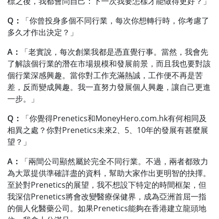
標之後，我都會問自己：下一次我要怎樣才能做得更好？」
Q：
「你曾投身多個不同行業，每次你想轉行時，你考慮了
多久才作出決定？」
A：
「老實說，每次創業我都是憑直覺行事。當然，我會先
了解該個行業的潛在市場規模和發展前景，而且我也要對該
個行業深感興趣。當你對工作充滿熱誠，工作便不再是苦
差，反而變成興趣。我一直努力發展個人興趣，讓自己更進
一步。」
Q：
「你覺得Prenetics和MoneyHero.com.hk有何相同及
相異之處？你對Prenetics未來2、5、10年的發展有甚麼展
望？」
A：
「兩間公司顯然屬於完全不同行業。不過，兩者都致力
為大眾提供準確詳盡的資料，幫助大家作出更明智的抉擇。
至於對Prenetics的展望，我不想設下特定的時間框架，但
我深信Prenetics將會改變醫療保健界，成為亞洲首屈一指
的個人化醫藥公司。如果Prenetics能夠在香港建立龍頭地