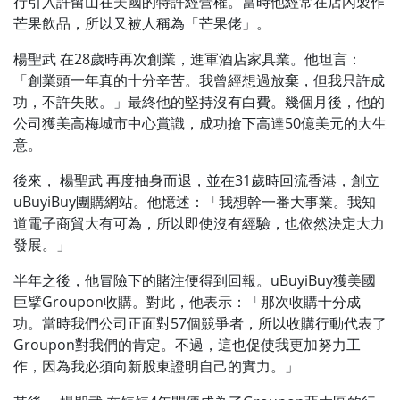
行引入許留山在美國的特許經營權。當時他經常在店內製作
芒果飲品，所以又被人稱為「芒果佬」。
楊聖武 在28歲時再次創業，進軍酒店家具業。他坦言：
「創業頭一年真的十分辛苦。我曾經想過放棄，但我只許成
功，不許失敗。」最終他的堅持沒有白費。幾個月後，他的
公司獲美高梅城市中心賞識，成功搶下高達50億美元的大生
意。
後來， 楊聖武 再度抽身而退，並在31歲時回流香港，創立
uBuyiBuy團購網站。他憶述：「我想幹一番大事業。我知
道電子商貿大有可為，所以即使沒有經驗，也依然決定大力
發展。」
半年之後，他冒險下的賭注便得到回報。uBuyiBuy獲美國
巨擘Groupon收購。對此，他表示：「那次收購十分成
功。當時我們公司正面對57個競爭者，所以收購行動代表了
Groupon對我們的肯定。不過，這也促使我更加努力工
作，因為我必須向新股東證明自己的實力。」