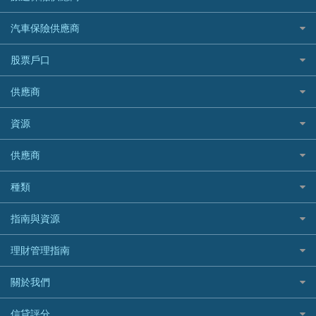
交稅優惠
家居保險
易批必批貸款
恒生銀行
泰國旅遊保險及資訊
K Cash 貸款
Visa信用卡
酒店優惠碼
家傭保險
AXA 安盛
24小時貸款
汽車保險供應商
Standard Chartered渣打銀行
台灣旅遊保險及資訊
Mox 銀行
萬事達卡
機票優惠碼
寵物保險
AIG 美亞
最佳循環貸款
安信EarnMORE
韓國旅遊保險及資訊
大新汽車保險
National Resources 中潤物業按揭
銀聯信用卡
股票戶口
定期人壽保險
Allianz 安聯
AEON
歐洲旅遊保險及資訊
中銀汽車保險
OCBC 華僑銀行
高獎賞信用卡推薦
危疾保險
Allied World 世聯
富途證券
東亞銀行
供應商
越南旅遊保險及資訊
Allianz安聯汽車保險
PrimeCredit 安信信貸
酒店信用卡
年金資訊
Avo
IB盈透證券
SIM
澳洲旅遊保險及資訊
bolttech保障汽車保險
Promise 邦民日本財務
富途牛牛好唔好？
資源
樓宇火險
中國銀行
老虎證券
Airwallex信用卡
長者嘆世界
Zurich蘇黎世汽車保險
Rabbit Credit月兔信貸
Webull微牛證券好唔好？
Bolttech 保特
uSMART 盈立證券
股票戶口開戶
供應商
家庭親子遊
QBE昆士蘭汽車保險
Standard Chartered 渣打銀行
Longbridge長橋證券好唔好？
Blue Cross 藍十字
華盛証券
證券行邊間好？
全年周圍飛
平安汽車保險
UA 亞洲聯合財務
老虎證券好唔好？
銀行戶口比較
種類
中國平安
長橋證券
港股5隻高息ETF精選
手機邊份好
WeLab Bank
華盛証券好唔好？
尊尚銀行戶口
大新銀行
WeBull微牛證券
什麼是ETF？
定期存款
自駕遊比較
指南與資源
WeLend 貸款
漲樂全球通好唔好？
Citi Plus
Generali 忠意
漲樂全球通｜華泰國際
香港30大高息股排行
港元定存
相機有得保
X Wallet 貸款
IB盈透證券好唔好？
中信銀行inMotion
理財資訊
HSBC滙豐銀行
理財管理指南
OSL
黃金ETF懶人包
人民幣定存
專為孕婦設計的最佳旅遊保險
ZA Bank
盈立證券 uSMART 好唔好？
Airwallex銀行
識慳識賺
MSIG 三井住友
StashAway
最值得注意的比特幣ETF
美元定存
常用相關詞彙
最佳滑雪旅遊保險
關於我們
Stashaway好唔好？
債務管理
Prudential 保誠
Syfe
選股策略：五步調查攻略
英鎊定存
MoneyHero電子報
最適合BB的旅遊保險
Hashkey好唔好？
投資理財
服務承諾
QBE 昆士蘭
信貸評分