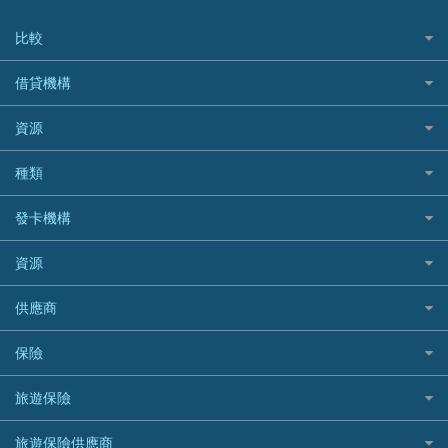
比較
私人貸款比較
借貸機構
稅季/稅務貸款
BEA 東亞銀行
資源
網上貸款
BOC 中國銀行
結餘轉戶(清卡數貸款)
如何申請個人貸款
種類
Cashing Pro 優尚信貸
銀行貸款
如何管理個人貸款
CCB(Asia) 中國建設銀行 (亞洲)
網購優惠
發卡機構
財務公司貸款
個人貸款有用資訊
Citibank 花旗銀行
精選外幣網購信用卡
免入息貸款
清卡數貸款教學
Citibank花旗銀行
資源
CNCBI 信銀國際
尊尚信用卡
免TU貸款
循環貸款教學
AE美國運通
CreFIT 維信
公司信用卡
Black Friday優惠
供應商
急借錢
個人化貸款產品推介 🔥全新
DBS星展銀行
DBS 星展銀行
電子錢包信用卡
淘寶付款方式
業主貸款
債務重組一覽
HSBC滙豐銀行
八達通自動增值信用卡
保險
DSB 大新銀行
日本遊信用卡攻略
一田購物優惠日
汽車貸款
供樓利息扣稅
Mox
Fubon 富邦銀行
韓國遊信用卡攻略
SOGO感謝祭
旅遊保險
緊急貸款比較
旅遊保險
最佳貸款app
信銀國際
HK Finance 香港信貸
台灣遊信用卡攻略
HKTVmall優惠碼
汽車保險
最佳小額貸款比較
大新銀行
日本旅遊保險及資訊
HSBC 滙豐銀行貸款
旅遊保險供應商
機場貴賓室信用卡