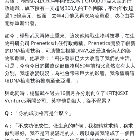
其後， 楊聖武 在短短4年間便成為了Groupon亞太區的行
政總裁，旗下擁有一支超過300人的工作團隊，平均年收超
過1.3憶美元。然而，去年4月他又再次急流勇退，決心由零
開始重新出發。
如今，楊聖武又再捲土重來。這次他轉戰生物科技界，在生
物科研公司 Prenetics出任行政總裁。Prenetics開發了嶄新
的DNA檢測技術，可助醫生根據DNA找出最適合病人的藥
物和劑量。他表示：「科技發展已大大改善了我們的生活。
可是，今時今日的醫療保健服務與50年前相比竟然沒有太大
分別。我想改變現況，為社會帶來巨大的影響。我希望將這
項DNA檢測技術推廣至全亞洲。」
與此同時，楊聖武在過去16個月亦分別創立了KFIT和SXE
Ventures兩間公司。莫非他是鐵人，從不覺累？
Q：
「你的成功格言是什麼？」
A：
「不成功便成仁。做生意的時候，我都精益求精，務求
做到最好。我不是容易滿足的人，所以每當我達成了一個目