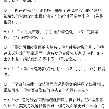
位，我會十分滿足。」
Q：
「你在香港/亞洲創業時，採取了甚麼經營策略？這些
策略如何幫助你作出最佳決定？請按其重要性排序（1為最
重要）。」
A：
「（1）進入市場。（2）產品特色化。（3）定價策
略。（4）科技優勢。」
Q：
「當公司面臨艱巨的考驗時，你可能要當機立斷，但往
往未必能達至雙贏局面。這時候你會優先考慮以下哪一組人
士的利益？請按優先次序排序（1為最優先）。」
A：
「（1）客戶/消費者/終端用戶。（2）員工。（3）投資
者。」
Q：
「至目前為此，你曾否面臨過最艱難的抉擇？如果可以
重新再來，你會否改變任何事或者作不同的決定？」
A：
「做生意時我曾面臨過種種困境，實在難以選出最艱難
的抉擇。其實每次辭職轉行難，但每次創業更難。不過，每