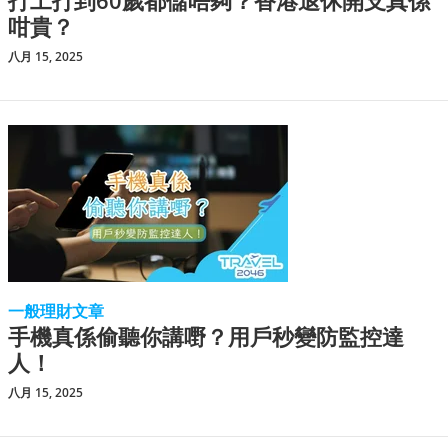
打工打到60歲都儲唔夠？香港退休開支真係
咁貴？
八月 15, 2025
一般理財文章
手機真係偷聽你講嘢？用戶秒變防監控達
人！
八月 15, 2025