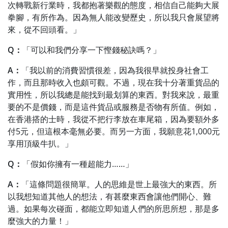
次轉戰新行業時，我都抱著樂觀的態度，相信自己能夠大展
拳腳，有所作為。因為無人能改變歷史，所以我只會展望將
來，從不回頭看。」
Q：
「可以和我們分享一下慳錢秘訣嗎？」
A：
「我以前的消費習慣很差，因為我很早就投身社會工
作，而且那時收入也頗可觀。不過，現在我十分著重貨品的
實用性，所以我總是能找到最划算的東西。對我來說，最重
要的不是價錢，而是這件貨品或服務是否物有所值。例如，
在香港搭的士時，我從不把行李放在車尾箱，因為要額外多
付5元，但這根本毫無必要。而另一方面，我願意花1,000元
享用頂級牛扒。」
Q：
「假如你擁有一種超能力……」
A：
「這條問題很簡單。人的思維是世上最強大的東西。所
以我想知道其他人的想法，有甚麼東西會讓他們開心、難
過。如果每次碰面，都能立即知道人們的所思所想，那是多
麼強大的力量！」