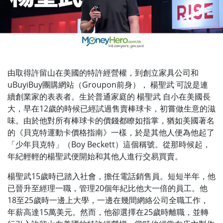
由取得許留山在美國的特許經營權，到創立家具公司和
uBuyiBuy團購網站（Groupon前身）， 楊聖武 可說是連
續創業家的表表者。生於普通家庭的 楊聖武 自小在美國長
大，早在12歲的時候已經試過售賣棒球卡，初嘗做生意的滋
味。由於他對所有棒球卡的價錢都瞭如指掌，猶如美國著名
的《貝克特運動卡價格指南》一樣，於是其他人便為他起了
「少年貝克特」（Boy Beckett）這個稱號。從那時候起，
年紀輕輕的楊聖武便開始和其他人進行交易買賣。
楊聖武15歲時已踏入社會，擔任電話銷售員。短短半年，他
已晉升至經理一職，管理20個年紀比他大一倍的員工。他
18至25歲時一邊上大學，一邊在幾間網絡公司全職工作，
年薪高達15萬美元。然而，他卻選擇在25歲時離職，並轉