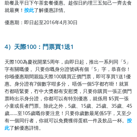
助餐及平日下午茶套餐優惠。趁假日約埋三五知己一齊去食
就最爽！
按此
了解優惠詳情。
優惠期：即日起至
2016年
4月30日
4）天際100：門票買1送1
天際100為慶祝開業5周年，由即日起，推出一系列同「5」
字有關嘅優 。只要你嘅身分證號碼有個「5」字，恭喜你！
你喺優惠期間親臨天際100購買正價門票，即可享買1送1優
惠。身分證有7個數字咁多分， 唔係一個5字都冇啩！就算
冇都唔緊要，冇中大獎都有安慰獎，只要你購買一張正價門
票時出示身分證，你都可以有特別優惠，就係用 $5買一張
小童或長者門票。除此之外，5歲、15歲、25歲、35歲、45
歲……至105歲嘅你要注意！只要你歲數最尾係5字，又至少
有一個同行者，你就可以免費獲得蛋糕一件及飲品一杯。
按
此
了解優惠詳情。