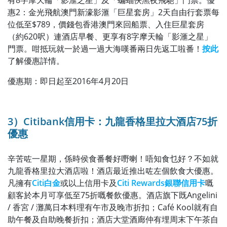
有8字摩天輪「影滙之星」及「蝙蝠俠黑夜飛馳」門票。優
惠2：金光飛航澳門新濠影滙「巨星套房」2天自由行套票每
位低至$789，價錢包香港澳門來回船票、入住巨星套房
（約620呎）連酒店早餐、更享有8字摩天輪「影滙之星」
門票。咁抵玩就一於過一過大海嘆番兩日先返工啦番！
按此
了解優惠詳情。
優惠期：即日起至
2016年
4月20日
3）Citibank信用卡：九龍香格里拉大酒店75折
優惠
辛苦咗一星期，係時侯食番餐好嘢喇！唔知食乜好？不如就
九龍香格里拉大酒店啦！酒店最近推出咗左個飲食大優惠。
凡擁有
Citi白金
或以上信用卡及
Citi Rewards銀聯信用卡
嘅
顧客於本月可享低至75折嘅餐飲優惠。酒店旗下既Angelini
/ 香宮 / 灘萬日本料理有午市及晚市折扣；Café Kool就有自
助午餐及自助晚餐折扣；酒店大堂酒廊仲有埋周末下午茶自