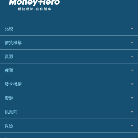
比較
私人貸款比較
借貸機構
稅季/稅務貸款
BEA 東亞銀行
資源
網上貸款
BOC 中國銀行
結餘轉戶(清卡數貸款)
如何申請個人貸款
種類
Cashing Pro 優尚信貸
銀行貸款
如何管理個人貸款
CCB(Asia) 中國建設銀行 (亞洲)
網購優惠
發卡機構
財務公司貸款
個人貸款有用資訊
Citibank 花旗銀行
精選外幣網購信用卡
免入息貸款
清卡數貸款教學
Citibank花旗銀行
資源
CNCBI 信銀國際
尊尚信用卡
免TU貸款
循環貸款教學
AE美國運通
CreFIT 維信
公司信用卡
Black Friday優惠
供應商
急借錢
個人化貸款產品推介 🔥全新
DBS星展銀行
DBS 星展銀行
電子錢包信用卡
淘寶付款方式
業主貸款
債務重組一覽
HSBC滙豐銀行
八達通自動增值信用卡
保險
DSB 大新銀行
日本遊信用卡攻略
一田購物優惠日
汽車貸款
供樓利息扣稅
Mox
Fubon 富邦銀行
韓國遊信用卡攻略
SOGO感謝祭