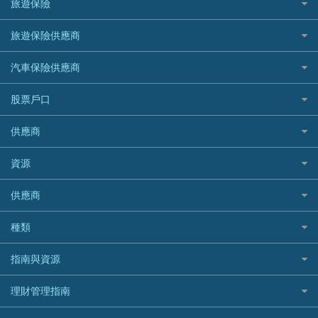
旅遊保險
緊急貸款比較
旅遊保險
最佳貸款app
信銀國際
HK Finance 香港信貸
台灣遊信用卡攻略
HKTVmall優惠碼
汽車保險
最佳小額貸款比較
大新銀行
日本旅遊保險及資訊
HSBC 滙豐銀行貸款
旅遊保險供應商
機場貴賓室信用卡
交稅優惠
家居保險
易批必批貸款
恒生銀行
泰國旅遊保險及資訊
K Cash 貸款
Visa信用卡
酒店優惠碼
家傭保險
AXA 安盛
24小時貸款
汽車保險供應商
Standard Chartered渣打銀行
台灣旅遊保險及資訊
Mox 銀行
萬事達卡
機票優惠碼
寵物保險
AIG 美亞
最佳循環貸款
安信EarnMORE
韓國旅遊保險及資訊
大新汽車保險
National Resources 中潤物業按揭
銀聯信用卡
股票戶口
定期人壽保險
Allianz 安聯
AEON
歐洲旅遊保險及資訊
中銀汽車保險
OCBC 華僑銀行
高獎賞信用卡推薦
危疾保險
Allied World 世聯
富途證券
東亞銀行
供應商
越南旅遊保險及資訊
Allianz安聯汽車保險
PrimeCredit 安信信貸
酒店信用卡
年金資訊
Avo
IB盈透證券
SIM
澳洲旅遊保險及資訊
bolttech保障汽車保險
Promise 邦民日本財務
富途牛牛好唔好？
資源
樓宇火險
中國銀行
老虎證券
Airwallex信用卡
長者嘆世界
Zurich蘇黎世汽車保險
Rabbit Credit月兔信貸
Webull微牛證券好唔好？
Bolttech 保特
uSMART 盈立證券
股票戶口開戶
供應商
家庭親子遊
QBE昆士蘭汽車保險
Standard Chartered 渣打銀行
Longbridge長橋證券好唔好？
Blue Cross 藍十字
華盛証券
證券行邊間好？
全年周圍飛
平安汽車保險
UA 亞洲聯合財務
老虎證券好唔好？
銀行戶口比較
種類
中國平安
長橋證券
港股5隻高息ETF精選
手機邊份好
WeLab Bank
華盛証券好唔好？
尊尚銀行戶口
大新銀行
WeBull微牛證券
什麼是ETF？
定期存款
自駕遊比較
指南與資源
WeLend 貸款
漲樂全球通好唔好？
Citi Plus
Generali 忠意
漲樂全球通｜華泰國際
香港30大高息股排行
港元定存
相機有得保
X Wallet 貸款
IB盈透證券好唔好？
中信銀行inMotion
理財資訊
HSBC滙豐銀行
理財管理指南
OSL
黃金ETF懶人包
人民幣定存
專為孕婦設計的最佳旅遊保險
ZA Bank
盈立證券 uSMART 好唔好？
Airwallex銀行
識慳識賺
MSIG 三井住友
StashAway
最值得注意的比特幣ETF
美元定存