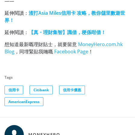
——
延伸閱讀：
渣打Asia Miles信用卡 攻略，教你儲里數遊世
界！
延伸閱讀：
【真・理財集智】識借，梗係咁借！
想知道最新嘅理財貼士，就要留意
MoneyHero.com.hk
Blog
，同埋緊貼我哋嘅
Facebook Page
！
Tags
信用卡
Citibank
信用卡優惠
AmericanExpress
MONEYHERO