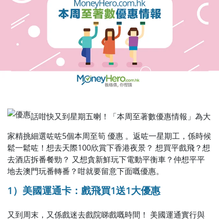
話咁快又到星期五喇！「本周至著數優惠情報」為大
家精挑細選咗咗5個本周至筍 優惠 。返咗一星期工，係時候
鬆一鬆咗！想去天際100欣賞下香港夜景？ 想買平戲飛？想
去酒店拆番餐勁？ 又想貪新鮮玩下電動平衡車？仲想平平
地去澳門玩番轉番？咁就要留意下面嘅優惠。
1）美國運通卡
：戲飛
買1送1大優惠
又到周末，又係戲迷去戲院睇戲
嘅
時間！ 美國運通實行與