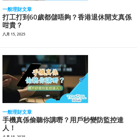
一般理財文章
打工打到60歲都儲唔夠？香港退休開支真係
咁貴？
八月 15, 2025
一般理財文章
手機真係偷聽你講嘢？用戶秒變防監控達
人！
八月 15, 2025