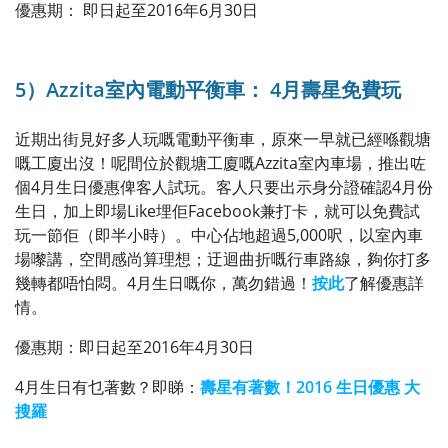
優惠期： 即日起至2016年6月30日
5）Azzita室內電動平衡車： 4月壽星免費玩
近期出街見好多人玩嘅電動平衡車，原來一早就已經喺觀塘
嘅工廈出沒！呢間位於觀塘工廈嘅Azzita室內車場，推出咗
個4月生日優惠俾客人試玩。客人只要出示身分證確認4月份
生日，加上即場Like埋佢Facebook兼打卡，就可以免費試
玩一節佢（即半小時）。中心佔地超過5,000呎，以室內車
場嚟講，空間感尚算理想；迂迴曲折嘅行車路線，夠你打多
幾轉都唔怕悶。4月生日嘅你，萬勿錯過！
按此
了解優惠詳
情。
優惠期：即日起至2016年4月30日
4月生日有乜著數？即睇：
壽星有著數！2016 生日優惠 大
搜羅