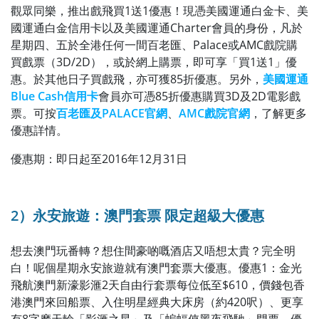
觀眾同樂，推出戲飛買1送1優惠！現憑美國運通白金卡、美
國運通白金信用卡以及美國運通Charter會員的身份，凡於
星期四、五於全港任何一間百老匯、Palace或AMC戲院購
買戲票（3D/2D），或於網上購票，即可享「買1送1」優
惠。於其他日子買戲飛，亦可獲85折優惠。另外，
美國運通
Blue Cash信用卡
會員亦可憑85折優惠購買3D及2D電影戲
票。
可按
百老匯及PALACE官網
、
AMC戲院官網
，了解更多
優惠詳情。
優惠期：即日起至
2016年
12月31日
2
）
永安旅遊：澳門套票 限定超
級大
優惠
想去澳門玩番轉？想住間豪啲
嘅
酒店又唔想太貴？完全明
白！呢個星期永安旅遊就有澳門套票大優惠。優惠1：金光
飛航澳門新濠影滙2天自由行套票每位低至$610，價錢包香
港澳門來回船票、入住明星經典大床房（約420呎）、更享