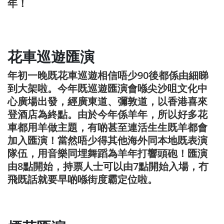
年！
花車巡遊匯演
年初一晚既花車巡遊相信唔少90後都係由細睇
到大架啦。今年既巡遊匯演會喺尖沙咀文化中
心廣場出發，經廣東道、彌敦道，以香港喜來
登酒店為終點。由於今年係羊年，所以好多花
車都用羊做主題，有啲甚至連活生生既羊都會
加入匯演！當然唔少得其他海外同本地既表演
隊伍，用音樂同埋舞蹈為羊年打響頭砲！匯演
由8點開始，持票人士可以由7點開始入場，冇
飛既話就要早啲喺街度霸定位啦。