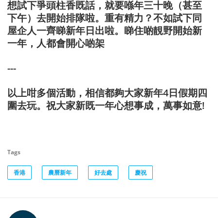
想試下爭頭柱香既話，就要喺年三十晚（甚至
下午）去開始排隊啦。重有精力？不如試下同
屋企人一齊睇新年日出啦。睇住啲靚野開始新
一年，人都會開心啲架
---
以上咁多個活動，相信都夠大家新年4日假期四
圍去玩。祝大家新既一年心想事成，萬事如意!
Tags
香港
農曆新年
好去處
慶祝