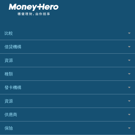
比較
私人貸款比較
借貸機構
稅季/稅務貸款
BEA 東亞銀行
資源
網上貸款
BOC 中國銀行
結餘轉戶(清卡數貸款)
如何申請個人貸款
種類
Cashing Pro 優尚信貸
銀行貸款
如何管理個人貸款
CCB(Asia) 中國建設銀行 (亞洲)
網購優惠
發卡機構
財務公司貸款
個人貸款有用資訊
Citibank 花旗銀行
精選外幣網購信用卡
免入息貸款
清卡數貸款教學
Citibank花旗銀行
資源
CNCBI 信銀國際
尊尚信用卡
免TU貸款
循環貸款教學
AE美國運通
CreFIT 維信
公司信用卡
Black Friday優惠
供應商
急借錢
個人化貸款產品推介 🔥全新
DBS星展銀行
DBS 星展銀行
電子錢包信用卡
淘寶付款方式
業主貸款
債務重組一覽
HSBC滙豐銀行
八達通自動增值信用卡
保險
DSB 大新銀行
日本遊信用卡攻略
一田購物優惠日
汽車貸款
供樓利息扣稅
Mox