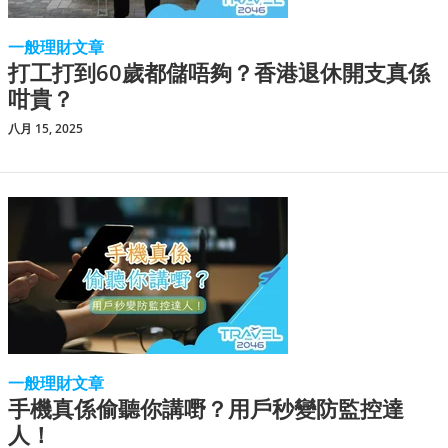
一般理財文章
打工打到60歲都儲唔夠？香港退休開支真係
咁貴？
八月 15, 2025
一般理財文章
手機真係偷聽你講嘢？用戶秒變防監控達
人！