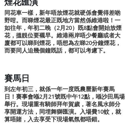
煙花匯演
同花車一樣，新年唔放煙花就硬係會覺得差啲
野咁。而睇煙花最正既地方當然係維港啦！一
如往年，年初二晚（2月20）既8點會開始放煙
花，搵靚位要襯早。維港兩岸唔少餐廳或者大
廈都可以睇到煙花，唔想為左睇20分鐘煙花，
而要同人迫幾個鐘既話，都可以考慮下。
賽馬日
到左年初三，就係一年一度既農曆新年賽馬
日！賽事會喺2月21號既中午12點，喺沙田馬場
舉行。現場重有騎師拜年賀歲，著名風水師分
享開運方法，同埋舞獅匯演。入場費10蚊，就
算唔賭，入去享受下現場氣氛都唔錯。