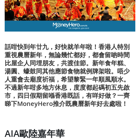
話咁快到年廿九，好快就羊年啦！香港人特別
重視農曆新年，無論幾忙都好，都會留啲時間
比屋企人同埋朋友，共渡佳節。新年食年糕、
湯圓、蠔鼓同其他應節食物就例牌架啦。唔少
人重會去廟度祈福，希望黎緊一年順風順水。
不過新年咁多地方休息，度度都起碼初五先啟
市，四日假期留喺香港既話，有咩好做？一齊
睇下MoneyHero推介既農曆新年好去處啦！
AIA歐陸嘉年華