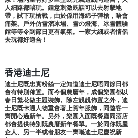
人細路都啱玩。鍾意刺激既話可以去射擊地
帶，試下玩槍戰，由於係用海綿子彈槍，唔會
痛架。戶外仿雪溜冰場、雪の燈海、冰雪體驗
館等等令到節日更有氣氛。一家大細或者情侶
去玩都好適合！
香港迪士尼
迪士尼既忠實粉絲一定知道迪士尼唔同節日都
會有特別佈置。而今個農曆年，成個樂園都以
春日繁花做主題裝飾。除左靚靚佈置之外，迪
士尼既卡通人物重會著上賀年服飾，同遊客一
齊開心過新年。另外，樂園入面既餐廳同酒店
都會提供特別既農曆新年餐單。一於同你既屋
企人、另一半或者朋友一齊喺迪士尼慶祝新