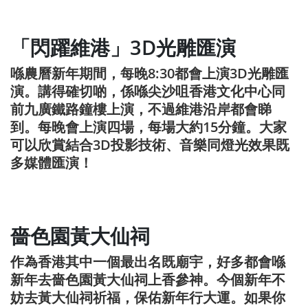
「閃躍維港」3D光雕匯演
喺農曆新年期間，每晚8:30都會上演3D光雕匯
演。講得確切啲，係喺尖沙咀香港文化中心同
前九廣鐵路鐘樓上演，不過維港沿岸都會睇
到。每晚會上演四場，每場大約15分鐘。大家
可以欣賞結合3D投影技術、音樂同燈光效果既
多媒體匯演！
嗇色園黃大仙祠
作為香港其中一個最出名既廟宇，好多都會喺
新年去嗇色園黃大仙祠上香參神。今個新年不
妨去黃大仙祠祈福，保佑新年行大運。如果你