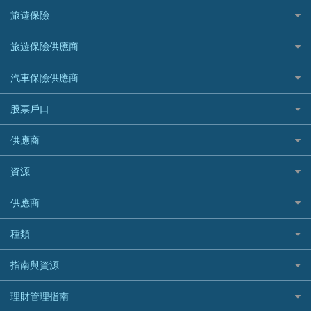
Fubon 富邦銀行
韓國遊信用卡攻略
SOGO感謝祭
旅遊保險
緊急貸款比較
旅遊保險
最佳貸款app
信銀國際
HK Finance 香港信貸
台灣遊信用卡攻略
HKTVmall優惠碼
汽車保險
最佳小額貸款比較
大新銀行
日本旅遊保險及資訊
HSBC 滙豐銀行貸款
旅遊保險供應商
機場貴賓室信用卡
交稅優惠
家居保險
易批必批貸款
恒生銀行
泰國旅遊保險及資訊
K Cash 貸款
Visa信用卡
酒店優惠碼
家傭保險
AXA 安盛
24小時貸款
汽車保險供應商
Standard Chartered渣打銀行
台灣旅遊保險及資訊
Mox 銀行
萬事達卡
機票優惠碼
寵物保險
AIG 美亞
最佳循環貸款
安信EarnMORE
韓國旅遊保險及資訊
大新汽車保險
National Resources 中潤物業按揭
銀聯信用卡
股票戶口
定期人壽保險
Allianz 安聯
AEON
歐洲旅遊保險及資訊
中銀汽車保險
OCBC 華僑銀行
高獎賞信用卡推薦
危疾保險
Allied World 世聯
富途證券
東亞銀行
供應商
越南旅遊保險及資訊
Allianz安聯汽車保險
PrimeCredit 安信信貸
酒店信用卡
年金資訊
Avo
IB盈透證券
SIM
澳洲旅遊保險及資訊
bolttech保障汽車保險
Promise 邦民日本財務
富途牛牛好唔好？
資源
樓宇火險
中國銀行
老虎證券
Airwallex信用卡
長者嘆世界
Zurich蘇黎世汽車保險
Rabbit Credit月兔信貸
Webull微牛證券好唔好？
Bolttech 保特
uSMART 盈立證券
股票戶口開戶
供應商
家庭親子遊
QBE昆士蘭汽車保險
Standard Chartered 渣打銀行
Longbridge長橋證券好唔好？
Blue Cross 藍十字
華盛証券
證券行邊間好？
全年周圍飛
平安汽車保險
UA 亞洲聯合財務
老虎證券好唔好？
銀行戶口比較
種類
中國平安
長橋證券
港股5隻高息ETF精選
手機邊份好
WeLab Bank
華盛証券好唔好？
尊尚銀行戶口
大新銀行
WeBull微牛證券
什麼是ETF？
定期存款
自駕遊比較
指南與資源
WeLend 貸款
漲樂全球通好唔好？
Citi Plus
Generali 忠意
漲樂全球通｜華泰國際
香港30大高息股排行
港元定存
相機有得保
X Wallet 貸款
IB盈透證券好唔好？
中信銀行inMotion
理財資訊
HSBC滙豐銀行
理財管理指南
OSL
黃金ETF懶人包
人民幣定存
專為孕婦設計的最佳旅遊保險
ZA Bank
盈立證券 uSMART 好唔好？