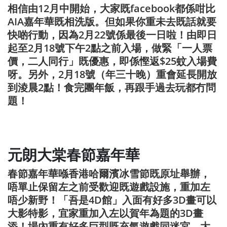
相信由12月中開始，大家既facebook都係咁比
AIA嘉年華既相洗版。但如果你重未去既話就要
快啲行動，因為2月22號係最後一日啦！由即日
起至2月18號下午2點之前入場，做緊「一人票
價，二人同行」既優惠，即係慳返$25蚊入場費
呀。另外，2月18號（年三十晚）重會延長開放
到淩晨2點！食完團年飯，再跟手過去玩都冇問
題！
元朗大棠春節嘉年華
春節嘉年華喺香港哈爾濱冰雪節既原址舉辦，
唔單止保留左之前受歡迎既遊戲設施，重加左
唔少新野！「吾是4D館」入面有好多3D畫可以
大影特影，宜家重加入左以賀年為題的3D畫
添！場內重有好多巨型既充氣遊戲同迷宮，大