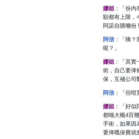
娜姐
：「份內
額都有上限，今
阿諾自購嗰份 
阿信
：「咦？
呢？」
娜姐
：「
其實
術
，自己要俾
保，互補公司
阿信
：「但咁
娜姐
：「
好似
都喺大概4百
手術，如果因
要俾嘅保費就