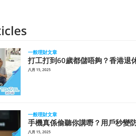
icles
一般理財文章
打工打到60歲都儲唔夠？香港退
八月 15, 2025
一般理財文章
手機真係偷聽你講嘢？用戶秒變
八月 15, 2025