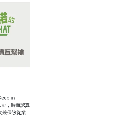
p in
八卦，時而認真
友兼保險從業