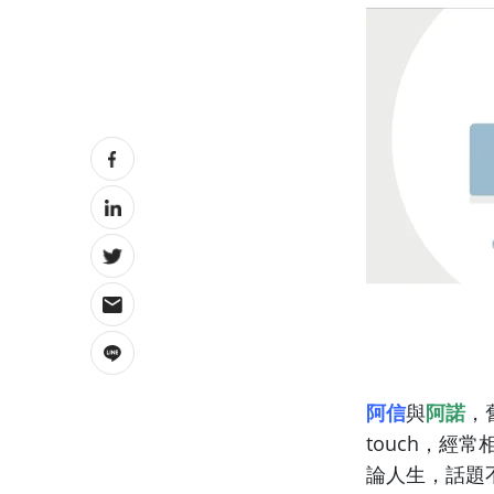
阿信
與
阿諾
，
touch，
論人生，話題