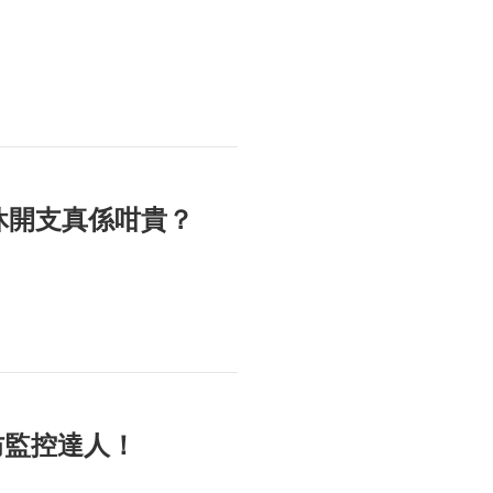
休開支真係咁貴？
防監控達人！