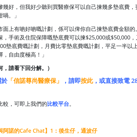
嚟幾好，但我好少聽到買醫療保可以自己揀幾多墊底費，
咁喎。」
市面上有啲好啲嘅計劃，係可以俾你自己揀墊底費金額的
，手術及住院保障嘅墊底費可以揀$25,000或$50,000
,000墊底費嘅計劃，月費比零墊底費嘅計劃，平足一半以
擇，自由度極高！」
何，請看下回分解。）
關於
「信諾尊尚醫療保」
，請即
按此
，或直接致電 286
比較，可即上我們的
比較平台
。
阿諾的Cafe Chat】1：後生仔，通波仔