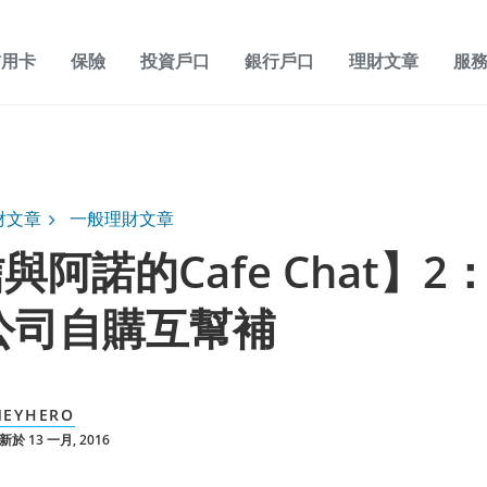
信用卡
保險
投資戶口
銀行戶口
理財文章
服
財文章
一般理財文章
與阿諾的Cafe Chat】2
公司自購互幫補
EYHERO
於 13 一月, 2016