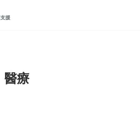
務支援
： 醫療