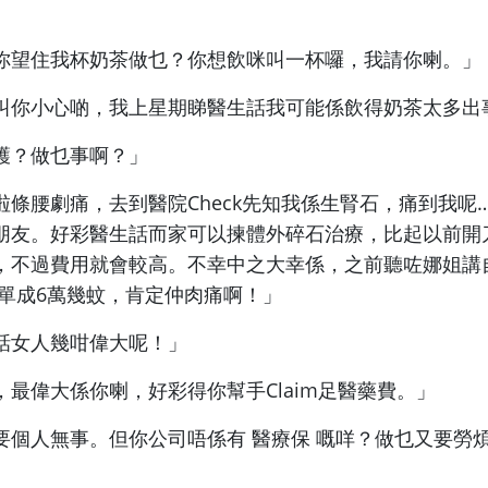
你望住我杯奶茶做乜？你想飲咪叫一杯囉，我請你喇。」
叫你小心啲，我上星期
睇醫生話我可能係飲得奶茶太多
出
鑊？做乜事啊？」
啦條腰劇痛，去到醫院Check先知我係生腎石，痛到我呢…
朋友。
好彩醫生話而家可以揀體外碎石治療，比起以前開
，
不過費用就會較
高。不幸中之大幸係，之前
聽咗娜姐講
單成6萬幾蚊，肯定仲
肉
痛啊！」
話女人幾咁偉大呢！」
，最偉大係你喇，好彩得你幫手Claim足醫藥費。」
要個人無事。但你公司唔係有 醫療保 嘅咩？做乜又要勞