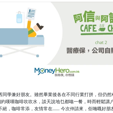
舊同學兼好朋友。雖然畢業後各在不同行業打拼，但仍然Kee
經常相約嘆嘆咖啡吹吹水，談天說地乜都噏一餐，時而輕鬆講
不絕，咖啡常添，友情常在…… 今次仲請來，佢哋嘅好朋