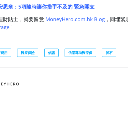
安思危：5項隨時讓你措手不及的 緊急開支
理財貼士，就要留意
MoneyHero.com.hk Blog
，同埋緊
Page
！
療費用
醫療保險
信諾
信諾尊尚醫療保
腎石
EYHERO