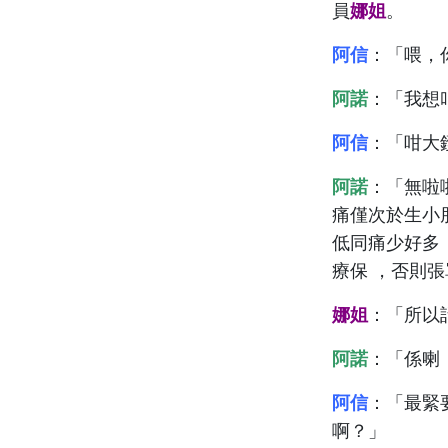
員
娜姐
。
阿信
：「喂，
阿諾
：「我想
阿信
：「咁大
阿諾
：「無啦
痛僅次於生小
低同痛少好多
療保 ，
否則張
娜姐
：「所以
阿諾
：「係喇
阿信
：「最緊
啊？」