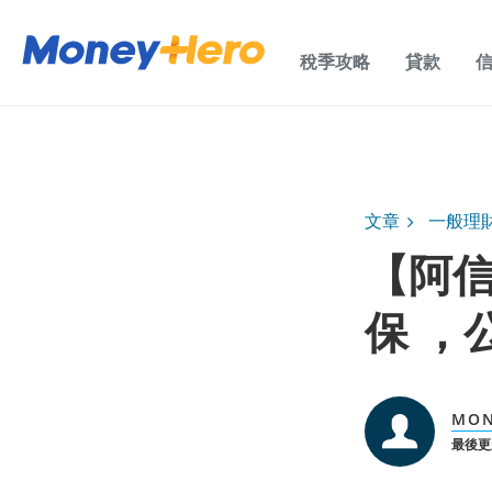
稅季攻略
貸款
文章
一般理
【阿信
保 ，
MON
最後更新