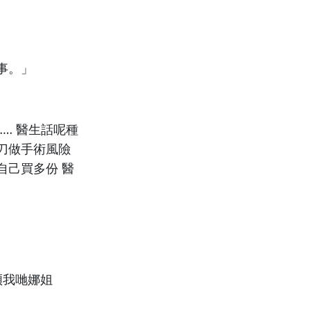
事。」
… 醫生話呢種
刀做手術風險
自己買多份 醫
煩我哋娜姐