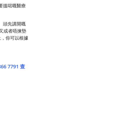
要搵啱嘅醫療
。頭先講開嘅
，又或者唔揀墊
上，你可以根據
6 7791 查