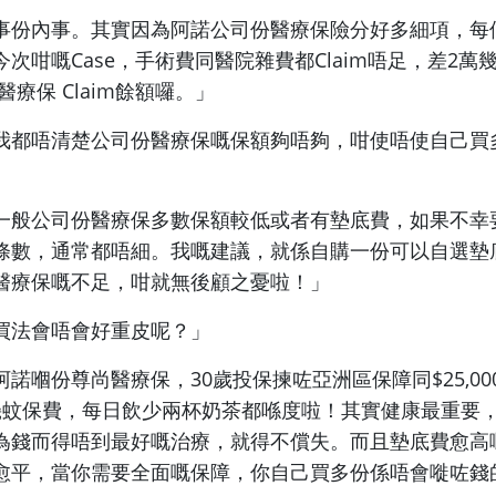
事份內事。其實因為阿諾公司份醫療
保險分好多細項，每
次咁嘅Case，手術費同醫院雜費都Claim唔足，
差2
萬
醫療保 Claim餘額囉。」
我都唔清楚公司份醫療保嘅保額夠唔夠
，咁使唔使自己買
一般公司份醫療保
多數
保額較
低
或
者有
墊底費，如果不幸
條數，通常都唔細。我嘅建議，就係自購一份可以自選墊
醫療保嘅不足，咁就無後顧之憂啦！」
買法會唔會好重皮呢？」
阿諾嗰份尊尚醫療保，30歲
投
保揀咗
亞洲區
保障
同
$25,
幾蚊保費，每日飲少兩杯奶茶都喺度啦！
其實健康最重要
為錢而得唔到最好嘅治療，就得不償失。而且墊底費愈高
愈平，當你需要全面嘅保障，你自己買多份係唔會嘥咗錢