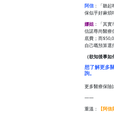
阿信
：「聽起
保似乎好麻煩
娜姐
：「其實
信諾尊尚醫療保
底費；而$50
自己嘅預算選
（欲知後事如
想了解更多
詢。
更多醫療保險
——
重溫：
【阿信與