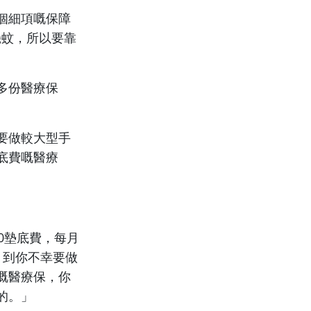
個細項嘅保障
幾蚊，
所以要靠
多份醫療保
要做較大型手
底費嘅醫療
000墊底費，每月
，到你不幸要做
嘅醫療保，你
的。」