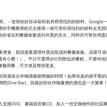
烹調」－使用你於你冰箱和廚房裡尋找到的材料。Google
譜的手機應用程式去搜尋一個可用你尋找到的材料去烹調
為你省去到餐廳食飯或叫外賣的支出，同時亦可幫你用盡
不在家煮食，那請盡量選擇外賣自取或到餐廳食飯。這樣可
還有小費！）。平日可選擇步行到附近的餐館，不要特地
餐廳用餐，可方便及慳得更多。
光是你與朋友出外喝酒最能慳錢的時間！如果你真的很手緊
吧(Dive Bar)，與最好的伙伴喝廉價的酒也是一大樂事
家人交換DVD、書籍或音樂CD。加入一些交換物件的社區