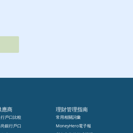
供應商
理財管理指南
銀行戶口比較
常用相關詞彙
尊尚銀行戶口
MoneyHero電子報