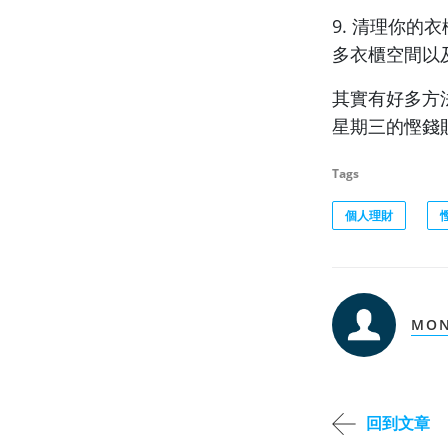
9. 清理你
多衣櫃空間以
其實有好多方
星期三的慳錢
Tags
個人理財
MON
回到文章