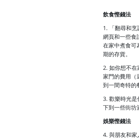
飲食慳錢法
1. 「翻尋和
網頁和一些食
在家中煮食可
期的存貨。
2. 如你想
家門的費用（
到一間奇特的
3. 歡樂時
下到一些街坊酒
娛樂慳錢法
4. 與朋友和