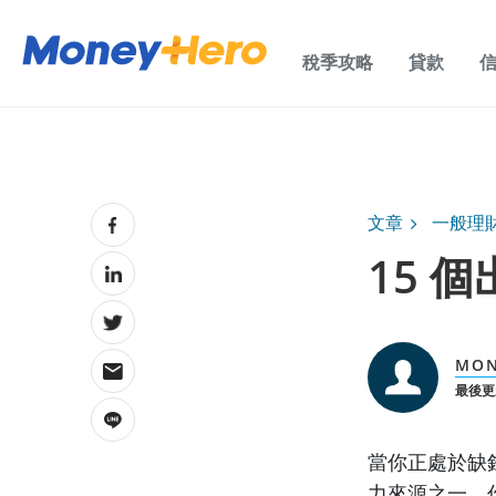
稅季攻略
貸款
文章
一般理
15 
MON
最後更新
當你正處於缺
力來源之一。