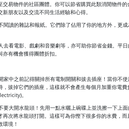
至交易物件的社區團體。你可以節省購買此類消閒物件的
交新朋友以及交流不同生活經驗和心得。
閱你不閱讀的雜誌和報紙。它們除了佔用了你的地方外，更
一班人去看電影、戲劇和音樂劇等，亦可助你節省金錢。平
與亦有機會獲得團體折扣。
你離開家中之前記得關掉所有電制開關和拔去插座！當你不
時，拔掉它們的插座，這樣就不會產生每個月加重你電費
ectricity)。
碟時不要大開水龍頭！先用一點水曬上碗碟上並洗擦一下上
才再次將水龍頭打開。這樣可為你慳下很多你的水費，而
救環境！