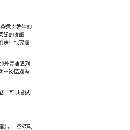
一些煮食教學的
菜餚的食譜。
廚房中快要過
省卻外賣速遞到
乘車誇區過海
的話，可以嘗試
！
團體，一些鼓勵