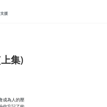
務支援
(上集)
會成為人的壓
份你忘記了的