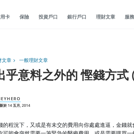
信用卡
保險
投資戶口
銀行戶口
理財文章
服
財文章
一般理財文章
個出乎意料之外的 慳錢方式 
EYHERO
於 14 五月, 2014
錢的程況下，又或是有未交的費用向你處處進逼，金錢就
你可能會突然需要一筆緊急的醫療費用，或是需要購買一