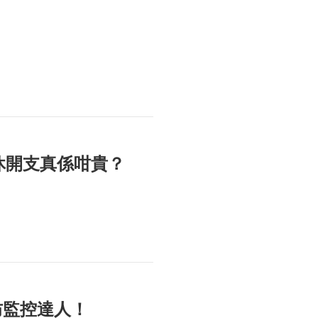
休開支真係咁貴？
防監控達人！