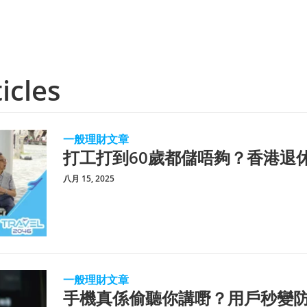
icles
一般理財文章
打工打到60歲都儲唔夠？香港退
八月 15, 2025
一般理財文章
手機真係偷聽你講嘢？用戶秒變