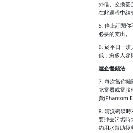
外借、交換甚
在此過程中結
5. 停止訂
必要的支出。
6. 於平日
低，愈多人參
屋企慳錢法
7. 每次當
充電器或電腦
費(Phantom El
8. 清洗碗
要沖去污垢時
約用水幫助拯