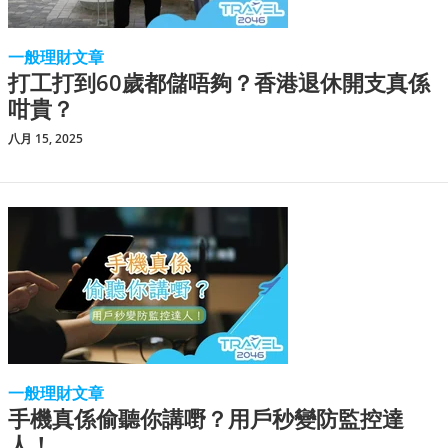
一般理財文章
打工打到60歲都儲唔夠？香港退休開支真係
咁貴？
八月 15, 2025
一般理財文章
手機真係偷聽你講嘢？用戶秒變防監控達
人！