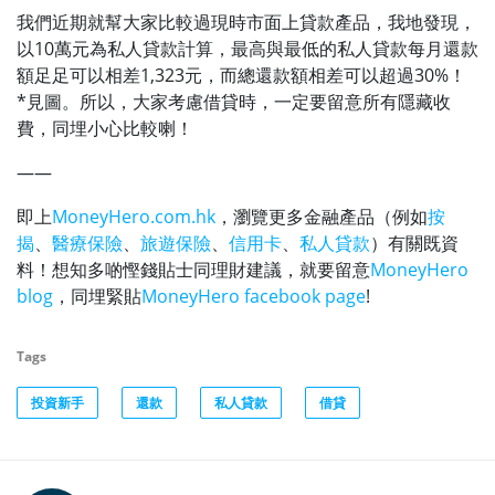
我們近期就幫大家比較過現時市面上貸款產品，我地發現，
以10萬元為私人貸款計算，最高與最低的私人貸款每月還款
額足足可以相差1,323元，而總還款額相差可以超過30%！
*見圖。所以，大家考慮借貸時，一定要留意所有隱藏收
費，同埋小心比較喇！
——
即上
MoneyHero.com.hk
，瀏覽更多金融產品（例如
按
揭
、
醫療保險
、
旅遊保險
、
信用卡
、
私人貸款
）有關既資
料！想知多啲慳錢貼士同理財建議，就要留意
MoneyHero
blog
，同埋緊貼
MoneyHero facebook page
!
Tags
投資新手
還款
私人貸款
借貸