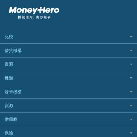
比較
私人貸款比較
借貸機構
稅季/稅務貸款
BEA 東亞銀行
資源
網上貸款
BOC 中國銀行
結餘轉戶(清卡數貸款)
如何申請個人貸款
種類
Cashing Pro 優尚信貸
銀行貸款
如何管理個人貸款
CCB(Asia) 中國建設銀行 (亞洲)
網購優惠
發卡機構
財務公司貸款
個人貸款有用資訊
Citibank 花旗銀行
精選外幣網購信用卡
免入息貸款
清卡數貸款教學
Citibank花旗銀行
資源
CNCBI 信銀國際
尊尚信用卡
免TU貸款
循環貸款教學
AE美國運通
CreFIT 維信
公司信用卡
Black Friday優惠
供應商
急借錢
個人化貸款產品推介 🔥全新
DBS星展銀行
DBS 星展銀行
電子錢包信用卡
淘寶付款方式
業主貸款
債務重組一覽
HSBC滙豐銀行
八達通自動增值信用卡
保險
DSB 大新銀行
日本遊信用卡攻略
一田購物優惠日