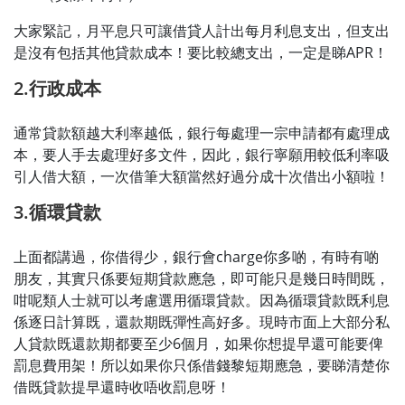
大家緊記，月平息只可讓借貸人計出每月利息支出，但支出
是沒有包括其他貸款成本！要比較總支出，一定是睇APR！
2.行政成本
通常貸款額越大利率越低，銀行每處理一宗申請都有處理成
本，要人手去處理好多文件，因此，銀行寧願用較低利率吸
引人借大額，一次借筆大額當然好過分成十次借出小額啦！
3.循環貸款
上面都講過，你借得少，銀行會charge你多啲，有時有啲
朋友，其實只係要短期貸款應急，即可能只是幾日時間既，
咁呢類人士就可以考慮選用循環貸款。因為循環貸款既利息
係逐日計算既，還款期既彈性高好多。現時市面上大部分私
人貸款既還款期都要至少6個月，如果你想提早還可能要俾
罰息費用架！所以如果你只係借錢黎短期應急，要睇清楚你
借既貸款提早還時收唔收罰息呀！