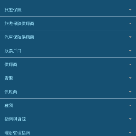
汽車貸款
供樓利息扣稅
Mox
Fubon 富邦銀行
韓國遊信用卡攻略
SOGO感謝祭
旅遊保險
緊急貸款比較
旅遊保險
最佳貸款app
信銀國際
HK Finance 香港信貸
台灣遊信用卡攻略
HKTVmall優惠碼
汽車保險
最佳小額貸款比較
大新銀行
日本旅遊保險及資訊
HSBC 滙豐銀行貸款
旅遊保險供應商
機場貴賓室信用卡
交稅優惠
家居保險
易批必批貸款
恒生銀行
泰國旅遊保險及資訊
K Cash 貸款
Visa信用卡
酒店優惠碼
家傭保險
AXA 安盛
24小時貸款
汽車保險供應商
Standard Chartered渣打銀行
台灣旅遊保險及資訊
Mox 銀行
萬事達卡
機票優惠碼
寵物保險
AIG 美亞
最佳循環貸款
安信EarnMORE
韓國旅遊保險及資訊
大新汽車保險
National Resources 中潤物業按揭
銀聯信用卡
股票戶口
定期人壽保險
Allianz 安聯
AEON
歐洲旅遊保險及資訊
中銀汽車保險
OCBC 華僑銀行
高獎賞信用卡推薦
危疾保險
Allied World 世聯
富途證券
東亞銀行
供應商
越南旅遊保險及資訊
Allianz安聯汽車保險
PrimeCredit 安信信貸
酒店信用卡
年金資訊
Avo
IB盈透證券
SIM
澳洲旅遊保險及資訊
bolttech保障汽車保險
Promise 邦民日本財務
富途牛牛好唔好？
資源
樓宇火險
中國銀行
老虎證券
Airwallex信用卡
長者嘆世界
Zurich蘇黎世汽車保險
Rabbit Credit月兔信貸
Webull微牛證券好唔好？
Bolttech 保特
uSMART 盈立證券
股票戶口開戶
供應商
家庭親子遊
QBE昆士蘭汽車保險
Standard Chartered 渣打銀行
Longbridge長橋證券好唔好？
Blue Cross 藍十字
華盛証券
證券行邊間好？
全年周圍飛
平安汽車保險
UA 亞洲聯合財務
老虎證券好唔好？
銀行戶口比較
種類
中國平安
長橋證券
港股5隻高息ETF精選
手機邊份好
WeLab Bank
華盛証券好唔好？
尊尚銀行戶口
大新銀行
WeBull微牛證券
什麼是ETF？
定期存款
自駕遊比較
指南與資源
WeLend 貸款
漲樂全球通好唔好？
Citi Plus
Generali 忠意
漲樂全球通｜華泰國際
香港30大高息股排行
港元定存
相機有得保
X Wallet 貸款
IB盈透證券好唔好？
中信銀行inMotion
理財資訊
HSBC滙豐銀行
理財管理指南
OSL
黃金ETF懶人包
人民幣定存