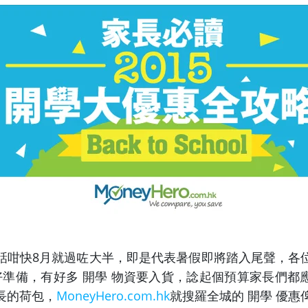
話咁快
8
月就過
咗大
半，即是代表暑假即將踏入尾聲，各
做好準備，有好多 開學 物資要入貨，諗起個預算家長們都
長的荷包，
MoneyHero.com.hk
就搜羅全城的 開學 優惠