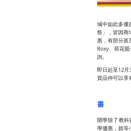
城中如此多優惠
祭」，皆因商
惠，有部分甚至是
Roxy、荷花
詢。
即日起至12月
貨品仲可以享
書
開學除了教科
學優惠，就等