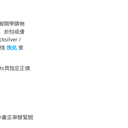
至醒開學購物
、折扣或優
ilver
/
詳情
按此
查
rts買指定正價
少書店舉辦緊開