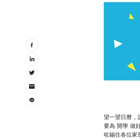
望一望日曆，
要為 開學 
咗
錫住各位家