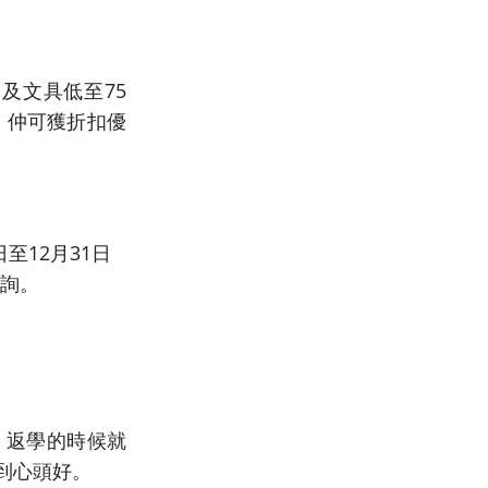
及文具低至75
，仲可獲折扣優
日至12月31日
詢。
，返學的時候就
到心頭好。