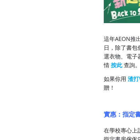
這年AEON推
日，除了書包
選衣物、電子
情
按此
查詢
如果你用
渣打W
贈！
實惠
：
指定
在學校專心上
指定書房傢俬