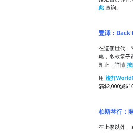
此
查詢。
豐澤：Back t
在這個世代，電
惠，多款電子
即止，詳情
按
用
渣打World
滿$2,000減
柏斯琴行：
在上學以外，