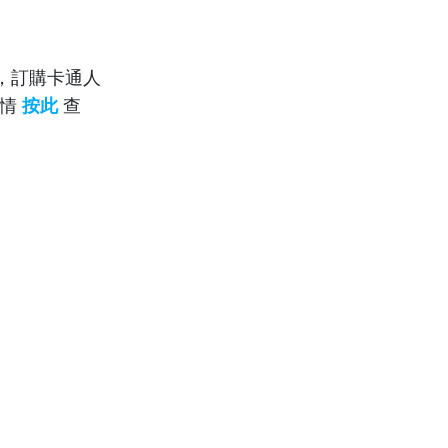
價，訂購卡通人
詳情
按此
查