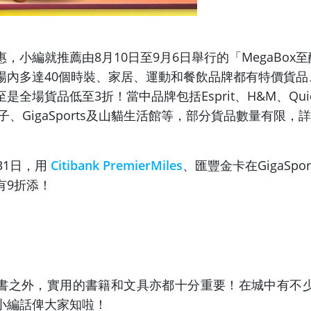
，小編就推薦由8月10日至9月6日舉行的「MegaBox
場內多達40個時裝、家居、運動和餐飲品牌都有特價貨品
全場貨品低至3折！當中品牌包括Esprit、H&M、Quicks
親子、GigaSports及山貓生活館等，部分貨品數量有限，
31日，用
Citibank PremierMiles
、匯豐金卡在GigaSpo
有9折添！
書之外，實用的書籍和文具亦都十分重要！在城中有不
小編話俾大家知啦！