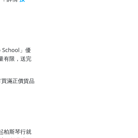
chool」優
量有限，送完
有買滿正價貨品
起柏斯琴行就