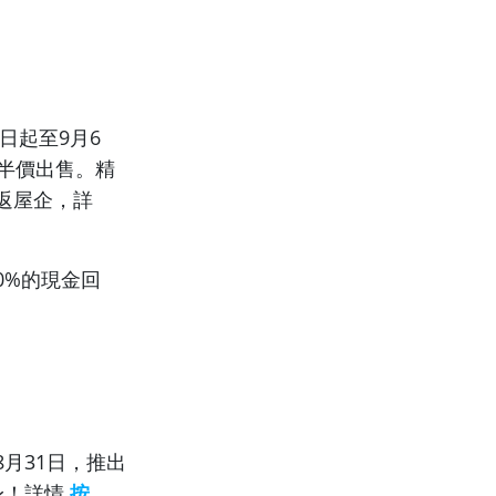
日起至9月6
半價出售。精
返屋企，詳
0%的現金回
月31日，推出
身！詳情
按