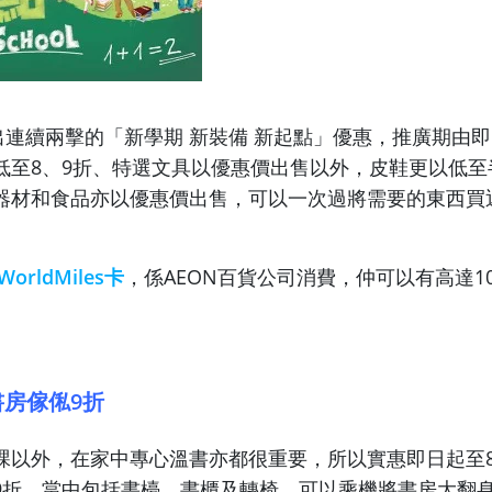
出連續兩擊的「新學期 新裝備 新起點」優惠，推廣期由即
低至
8
、
9
折、特選文具以優惠價出售以外，皮鞋更以低至
器材和食品亦以優惠價出售，可以一次過將需要的東西買
。
orldMiles卡
，係AEON百貨公司消費，仲可以有高達1
書房傢俬9折
課以外，在家中專心溫書亦都很重要，所以實惠即日起至8
9折，當中包括書檯、書櫃及轉椅，可以乘機將書房大翻