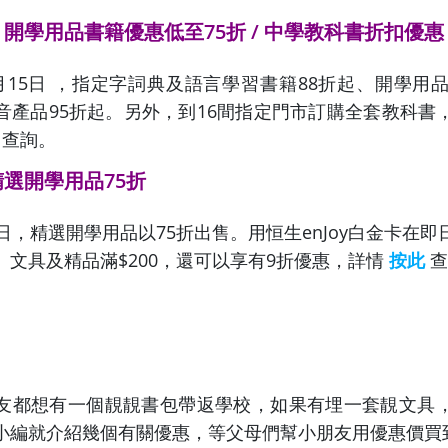
開學用品書籍優惠低至75折
/
中學教科書折扣優惠
月15日 ，指定字詞典及語言學習書籍88折起、開學用品
音產品95折起。
另外，到16間指定門市訂購全套教科書
查詢。
選開學用品75折
日，精選開學用品以75折出售。
用恒生enJoy白金卡在即
、文具及精品滿
$
200，還可以享有9折優惠，詳情
按此
查
友都想有一個靚靚書包帶返學校，如果有埋一套靚文具
小編就介紹幾個有關優惠，等父母們幫小朋友用優惠價買