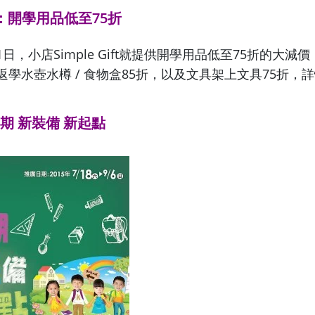
：
開學用品低至75折
1日，小店Simple Gift就提供開學用品低至75折的大減
、返學水壺水樽
/
食物盒85折，以及文具架上文具75折，
期 新裝備 新起點