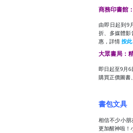
商務印書館：
由即日起到9
折、多媒體影
惠，詳情
按此
大眾書局：精
即日起至9月6
購買正價圖書
書包文具
相信不少小朋
更加醒神啦
！