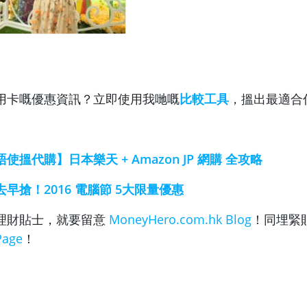
用卡嘅優惠資訊？立即使用我哋嘅
比較工具
，搵出最適合
唔使搵代購】日本樂天 + Amazon JP 網購 全攻略
去早搶！2016 電腦節 5大限量優惠
理財貼士，就要留意
MoneyHero.com.hk Blog
！同埋緊
Page
！