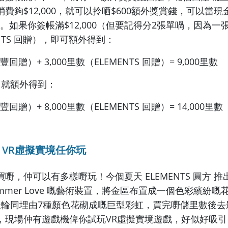
費夠$12,000，就可以拎哂$600額外獎賞錢，可以當
里數。如果你簽帳滿$12,000（但要記得分2張單喎，因為
EMENTS 回贈），即可額外得到：
豐回贈）+ 3,000里數（ELEMENTS 回贈）= 9,000里數
0，就額外得到：
豐回贈）+ 8,000里數（ELEMENTS 回贈）= 14,000里數
VR虛擬實境任你玩
嘢，仲可以有多樣嘢玩！今個夏天 ELEMENTS 圓方 
 Summer Love 嘅藝術裝置，將金區布置成一個色彩繽紛
天輪同埋由7種顏色花砌成嘅巨型彩虹，買完嘢儲里數後去
現場仲有遊戲機俾你試玩VR虛擬實境遊戲，好似好吸引！B