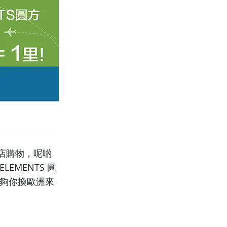
店購物，呢啲
MENTS 圓
時夠你換歐洲來