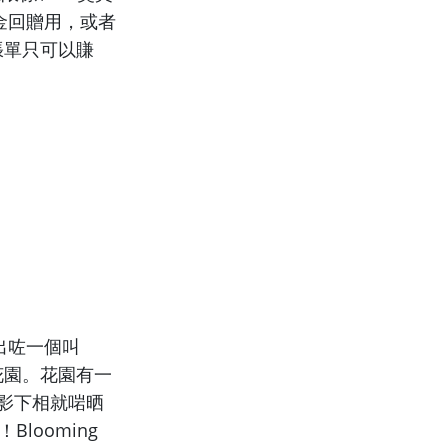
現金回贈用，或者
一張單只可以賺
推出咗一個叫
嘅花園。花園有一
影下相就啱晒
looming