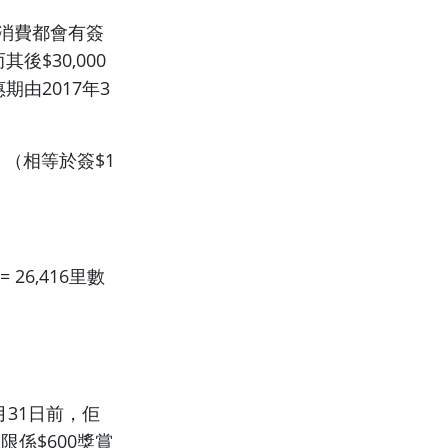
0消費都會有簽
後$30,000
期由2017年3
里數 （相等於簽$1
 26,416里數
月31日前，佢
限係$600獎賞