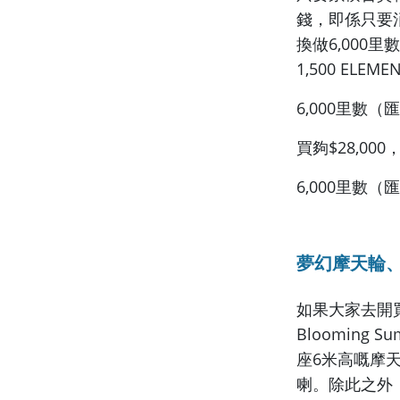
錢，即係只要消
換做6,000
1,500 EL
6,000里數（匯
買夠$28,00
6,000里數（匯
夢幻摩天輪、
如果大家去開買
Blooming
座6米高嘅摩
喇。除此之外，