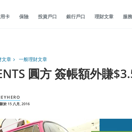
信用卡
保險
投資戶口
銀行戶口
理財文章
服
財文章
一般理財文章
ENTS 圓方 簽帳額外賺$3.
EYHERO
於 15 八月, 2016