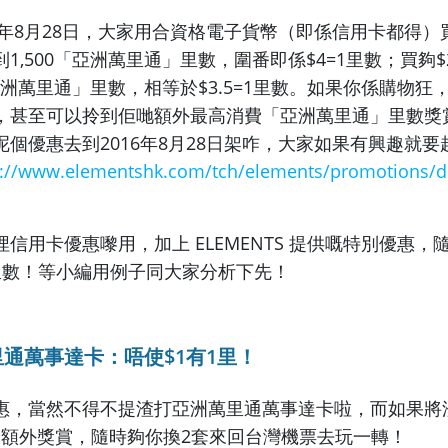
6年8月28日，大家用合資格電子貨幣（即係信用卡都得）買夠
1,500「亞洲萬里通」里數，圍番即係$4=1里數；買夠$2
「亞洲萬里通」里數，相等於$3.5=1里數。如果你係購物
，甚至可以拎到佢哋額外最高消費「亞洲萬里通」里數獎
數！呢個優惠去到2016年8月28日架咋，大家如果有興趣就
s://www.elementshk.com/tch/elements/promotions/de
信用卡優惠嚟用，加上 ELEMENTS 提供嘅特別優惠，
里數！等小編用例子同大家分析下先！
通萬事達卡：唔使$1有1里！
惠，當然不得不提渣打亞洲萬里通萬事達卡啦，而如果將
NTS 額外獎賞，隨時夠你換2套來回台灣機票去玩一轉！