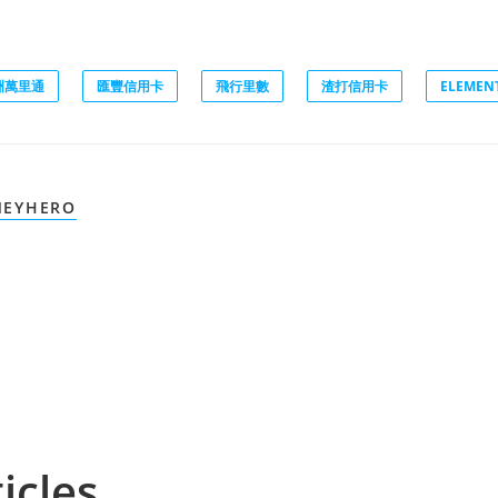
洲萬里通
匯豐信用卡
飛行里數
渣打信用卡
ELEMEN
EYHERO
icles