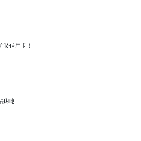
你嘅信用卡！
貼我哋