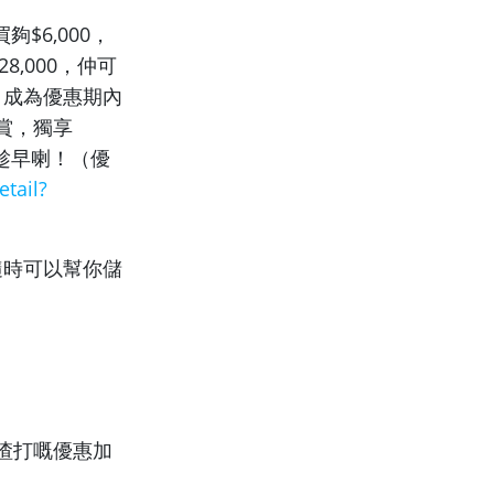
$6,000，
8,000，仲可
狂，成為優惠期內
賞，獨享
要趁早喇！（優
tail?
隨時可以幫你儲
渣打嘅優惠加