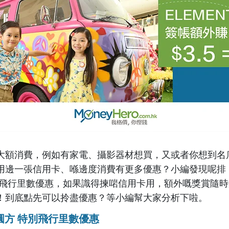
大額消費，例如有家電、攝影器材想買，又或者你想到名
邊一張信用卡、喺邊度消費有更多優惠？小編發現呢排 ELE
個飛行里數優惠，如果識得揀啱信用卡用，額外嘅獎賞隨
！到底點先可以拎盡優惠？等小編幫大家分析下啦。
S 圓方 特別飛行里數優惠