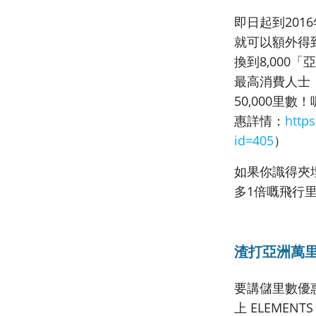
即日起到201
就可以額外得到
換到8,000
最高消費人士
50,000里
惠詳情：
http
id=405
）
如果你識得夾埋
多1倍嘅飛行
渣打亞洲萬里
要講儲里數優
上 ELEME