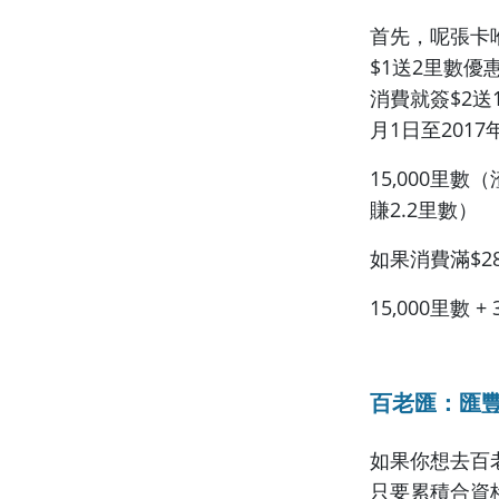
首先，呢張卡喺
$1送2里數優惠
消費就簽$2送1
月1日至2017
15,000里數（
賺2.2里數）
如果消費滿$28
15,000里數 
百老匯：匯豐
如果你想去百
只要累積合資格