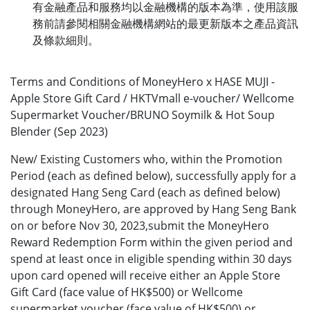
有金融產品和服務均以金融機構的版本為準，使用該服
務前請參閱相關金融機構網站的最更新版本之產品資訊
及條款細則。
Terms and Conditions of MoneyHero x HASE MUJI -
Apple Store Gift Card / HKTVmall e-voucher/ Wellcome
Supermarket Voucher/BRUNO Soymilk & Hot Soup
Blender (Sep 2023)
New/ Existing Customers who, within the Promotion
Period (each as defined below), successfully apply for a
designated Hang Seng Card (each as defined below)
through MoneyHero, are approved by Hang Seng Bank
on or before Nov 30, 2023,submit the MoneyHero
Reward Redemption Form within the given period and
spend at least once in eligible spending within 30 days
upon card opened will receive either an Apple Store
Gift Card (face value of HK$500) or Wellcome
supermarket voucher (face value of HK$500) or