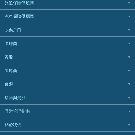
日本旅遊保險及資訊
HSBC 滙豐銀行貸款
旅遊保險供應商
機場貴賓室信用卡
交稅優惠
家居保險
易批必批貸款
恒生銀行
泰國旅遊保險及資訊
K Cash 貸款
Visa信用卡
酒店優惠碼
家傭保險
AXA 安盛
24小時貸款
汽車保險供應商
Standard Chartered渣打銀行
台灣旅遊保險及資訊
Mox 銀行
萬事達卡
機票優惠碼
寵物保險
AIG 美亞
最佳循環貸款
安信EarnMORE
韓國旅遊保險及資訊
大新汽車保險
National Resources 中潤物業按揭
銀聯信用卡
股票戶口
定期人壽保險
Allianz 安聯
AEON
歐洲旅遊保險及資訊
中銀汽車保險
OCBC 華僑銀行
高獎賞信用卡推薦
危疾保險
Allied World 世聯
富途證券
東亞銀行
供應商
越南旅遊保險及資訊
Allianz安聯汽車保險
PrimeCredit 安信信貸
酒店信用卡
年金資訊
Avo
IB盈透證券
SIM
澳洲旅遊保險及資訊
bolttech保障汽車保險
Promise 邦民日本財務
富途牛牛好唔好？
資源
樓宇火險
中國銀行
老虎證券
Airwallex信用卡
長者嘆世界
Zurich蘇黎世汽車保險
Rabbit Credit月兔信貸
Webull微牛證券好唔好？
Bolttech 保特
uSMART 盈立證券
股票戶口開戶
供應商
家庭親子遊
QBE昆士蘭汽車保險
Standard Chartered 渣打銀行
Longbridge長橋證券好唔好？
Blue Cross 藍十字
華盛証券
證券行邊間好？
全年周圍飛
平安汽車保險
UA 亞洲聯合財務
老虎證券好唔好？
銀行戶口比較
種類
中國平安
長橋證券
港股5隻高息ETF精選
手機邊份好
WeLab Bank
華盛証券好唔好？
尊尚銀行戶口
大新銀行
WeBull微牛證券
什麼是ETF？
定期存款
自駕遊比較
指南與資源
WeLend 貸款
漲樂全球通好唔好？
Citi Plus
Generali 忠意
漲樂全球通｜華泰國際
香港30大高息股排行
港元定存
相機有得保
X Wallet 貸款
IB盈透證券好唔好？
中信銀行inMotion
理財資訊
HSBC滙豐銀行
理財管理指南
OSL
黃金ETF懶人包
人民幣定存
專為孕婦設計的最佳旅遊保險
ZA Bank
盈立證券 uSMART 好唔好？
Airwallex銀行
識慳識賺
MSIG 三井住友
StashAway
最值得注意的比特幣ETF
美元定存
常用相關詞彙
最佳滑雪旅遊保險
關於我們
Stashaway好唔好？
債務管理
Prudential 保誠
Syfe
選股策略：五步調查攻略
英鎊定存
MoneyHero電子報
最適合BB的旅遊保險
Hashkey好唔好？