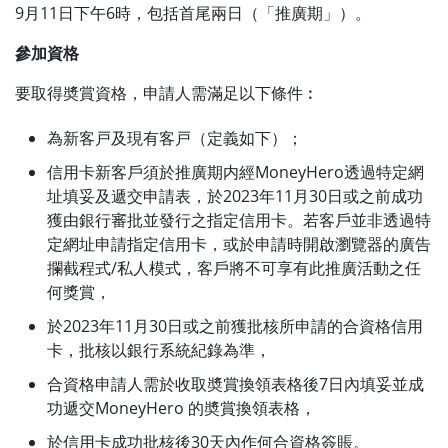
9月11日下午6時，包括首尾兩日（「推廣期」）。
參加資格
要取得奬賞資格，申請人需滿足以下條件︰
為新客戸及現有客戸（定義如下）；
信用卡新客戶須於推廣期内經MoneyHero透過特定網
址填妥及遞交申請表，於2023年11月30日或之前成功
獲由銀行審批並發行之指定信用卡。若客戶並非透過特
定網址申請指定信用卡，或於申請時開啟瀏覽器的廣告
攔截程式/私人模式，客戶將不可享有此推廣活動之任
何獎賞，
於2023年11月30日或之前獲批核所申請的合資格信用
卡，批核以銀行系統紀錄為準，
合資格申請人需於收取奬賞換領表格後7日內填妥並成
功遞交MoneyHero 的奬賞換領表格，
於信用卡成功批核後30天內作何合資格簽賬。