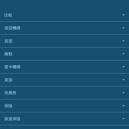
比較
私人貸款比較
借貸機構
稅季/稅務貸款
BEA 東亞銀行
資源
網上貸款
BOC 中國銀行
結餘轉戶(清卡數貸款)
如何申請個人貸款
種類
Cashing Pro 優尚信貸
銀行貸款
如何管理個人貸款
CCB(Asia) 中國建設銀行 (亞洲)
網購優惠
發卡機構
財務公司貸款
個人貸款有用資訊
Citibank 花旗銀行
精選外幣網購信用卡
免入息貸款
清卡數貸款教學
Citibank花旗銀行
資源
CNCBI 信銀國際
尊尚信用卡
免TU貸款
循環貸款教學
AE美國運通
CreFIT 維信
公司信用卡
Black Friday優惠
供應商
急借錢
個人化貸款產品推介 🔥全新
DBS星展銀行
DBS 星展銀行
電子錢包信用卡
淘寶付款方式
業主貸款
債務重組一覽
HSBC滙豐銀行
八達通自動增值信用卡
保險
DSB 大新銀行
日本遊信用卡攻略
一田購物優惠日
汽車貸款
供樓利息扣稅
Mox
Fubon 富邦銀行
韓國遊信用卡攻略
SOGO感謝祭
旅遊保險
緊急貸款比較
旅遊保險
最佳貸款app
信銀國際
HK Finance 香港信貸
台灣遊信用卡攻略
HKTVmall優惠碼
汽車保險
最佳小額貸款比較
大新銀行