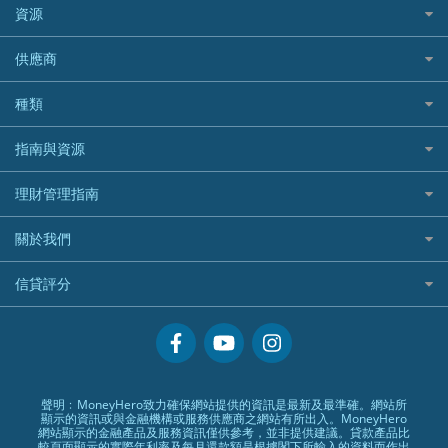
澳洲旅遊保險及資訊
bolttech保障汽車保險
Promise 邦民日本財務
富途牛牛好唔好？
資源
樓宇火險
中國銀行
老虎證券
Airwallex信用卡
長者嘆世界
Zurich蘇黎世汽車保險
Rabbit Credit月兔信貸
Webull微牛證券好唔好？
Bolttech 保特
uSMART 盈立證券
股票戶口開戶
供應商
家庭親子遊
QBE昆士蘭汽車保險
Standard Chartered 渣打銀行
Longbridge長橋證券好唔好？
Blue Cross 藍十字
華盛証券
證券行邊間好？
全年周圍飛
平安汽車保險
UA 亞洲聯合財務
老虎證券好唔好？
銀行戶口比較
種類
中國平安
長橋證券
港股5隻高息ETF精選
手機邊份好
WeLab Bank
華盛証券好唔好？
尊尚銀行戶口
大新銀行
WeBull微牛證券
什麼是ETF？
定期存款
自駕遊比較
指南與資源
WeLend 貸款
漲樂全球通好唔好？
Citi Plus
Generali 忠意
漲樂全球通｜華泰國際
香港30大高息股排行
港元定存
相機有得保
X Wallet 貸款
IB盈透證券好唔好？
中信銀行inMotion
理財資訊
HSBC滙豐銀行
理財管理指南
OSL
黃金ETF懶人包
人民幣定存
專為孕婦設計的最佳旅遊保險
ZA Bank
盈立證券 uSMART 好唔好？
Airwallex銀行
識慳識賺
MSIG 三井住友
StashAway
最值得注意的比特幣ETF
美元定存
常用相關詞彙
最佳滑雪旅遊保險
關於我們
Stashaway好唔好？
債務管理
Prudential 保誠
Syfe
選股策略：五步調查攻略
英鎊定存
MoneyHero電子報
最適合BB的旅遊保險
Hashkey好唔好？
投資理財
服務承諾
QBE 昆士蘭
信貸評分
澳元定存
所有合作銀行或機構
Syfe好唔好？
置業安居
網上支援
Starr
信貸評分指南
人生保障
精選產品
Zurich 蘇黎世
精明旅遊
換領現金券流程
創業求職
常見問題
聲明﹕MoneyHero致力確保網站提供的資訊是最新及最準確。網站所
顯示的資訊或與金融機構或服務供應商之網站有所出入。MoneyHero
專欄文章
條款及細則
網站顯示的金融產品及服務資訊僅供參考，並非提供建議。貸款產品比
較頁面顯示的實際年利率及每月還款額是根據閣下所輸入的資料而作出