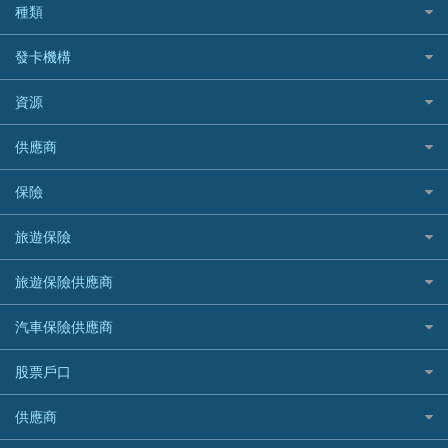
結餘轉戶(清卡數貸款)
如何申請個人貸款
種類
Cashing Pro 優尚信貸
銀行貸款
如何管理個人貸款
CCB(Asia) 中國建設銀行 (亞洲)
網購優惠
發卡機構
財務公司貸款
個人貸款有用資訊
Citibank 花旗銀行
精選外幣網購信用卡
免入息貸款
清卡數貸款教學
Citibank花旗銀行
資源
CNCBI 信銀國際
尊尚信用卡
免TU貸款
循環貸款教學
AE美國運通
CreFIT 維信
公司信用卡
Black Friday優惠
供應商
急借錢
個人化貸款產品推介 🔥全新
DBS星展銀行
DBS 星展銀行
電子錢包信用卡
淘寶付款方式
業主貸款
債務重組一覽
HSBC滙豐銀行
八達通自動增值信用卡
保險
DSB 大新銀行
日本遊信用卡攻略
一田購物優惠日
汽車貸款
供樓利息扣稅
Mox
Fubon 富邦銀行
韓國遊信用卡攻略
SOGO感謝祭
旅遊保險
緊急貸款比較
旅遊保險
最佳貸款app
信銀國際
HK Finance 香港信貸
台灣遊信用卡攻略
HKTVmall優惠碼
汽車保險
最佳小額貸款比較
大新銀行
日本旅遊保險及資訊
HSBC 滙豐銀行貸款
旅遊保險供應商
機場貴賓室信用卡
交稅優惠
家居保險
易批必批貸款
恒生銀行
泰國旅遊保險及資訊
K Cash 貸款
Visa信用卡
酒店優惠碼
家傭保險
AXA 安盛
24小時貸款
汽車保險供應商
Standard Chartered渣打銀行
台灣旅遊保險及資訊
Mox 銀行
萬事達卡
機票優惠碼
寵物保險
AIG 美亞
最佳循環貸款
安信EarnMORE
韓國旅遊保險及資訊
大新汽車保險
National Resources 中潤物業按揭
銀聯信用卡
股票戶口
定期人壽保險
Allianz 安聯
AEON
歐洲旅遊保險及資訊
中銀汽車保險
OCBC 華僑銀行
高獎賞信用卡推薦
危疾保險
Allied World 世聯
富途證券
東亞銀行
供應商
越南旅遊保險及資訊
Allianz安聯汽車保險
PrimeCredit 安信信貸
酒店信用卡
年金資訊
Avo
IB盈透證券
SIM