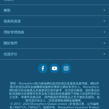
QBE昆士蘭汽車保險
Standard Chartered 渣打銀行
Longbridge長橋證券好唔好？
Blue Cross 藍十字
華盛証券
證券行邊間好？
全年周圍飛
平安汽車保險
UA 亞洲聯合財務
老虎證券好唔好？
銀行戶口比較
種類
中國平安
長橋證券
港股5隻高息ETF精選
手機邊份好
WeLab Bank
華盛証券好唔好？
尊尚銀行戶口
大新銀行
WeBull微牛證券
什麼是ETF？
定期存款
自駕遊比較
指南與資源
WeLend 貸款
漲樂全球通好唔好？
Citi Plus
Generali 忠意
漲樂全球通｜華泰國際
香港30大高息股排行
港元定存
相機有得保
X Wallet 貸款
IB盈透證券好唔好？
中信銀行inMotion
理財資訊
HSBC滙豐銀行
理財管理指南
OSL
黃金ETF懶人包
人民幣定存
專為孕婦設計的最佳旅遊保險
ZA Bank
盈立證券 uSMART 好唔好？
Airwallex銀行
識慳識賺
MSIG 三井住友
StashAway
最值得注意的比特幣ETF
美元定存
常用相關詞彙
最佳滑雪旅遊保險
關於我們
Stashaway好唔好？
債務管理
Prudential 保誠
Syfe
選股策略：五步調查攻略
英鎊定存
MoneyHero電子報
最適合BB的旅遊保險
Hashkey好唔好？
投資理財
服務承諾
QBE 昆士蘭
信貸評分
澳元定存
所有合作銀行或機構
Syfe好唔好？
置業安居
網上支援
Starr
信貸評分指南
人生保障
精選產品
Zurich 蘇黎世
精明旅遊
換領現金券流程
創業求職
常見問題
聲明﹕MoneyHero致力確保網站提供的資訊是最新及最準確。網站所
顯示的資訊或與金融機構或服務供應商之網站有所出入。MoneyHero
專欄文章
條款及細則
網站顯示的金融產品及服務資訊僅供參考，並非提供建議。貸款產品比
較頁面顯示的實際年利率及每月還款額是根據閣下所輸入的資料而作出
編輯守則
之估算。考慮申請產品前，我們建議你查閱產品之官方條款及細則。如
發現資訊有出入，請直接聯絡相關金融機構。
廣告合作
© 2013 - 2026 MoneyHero Global Limited（於香港註冊，公司編號
為 1864714）(“MHGL”)。版權所有。MoneyHero Insurance Brokers