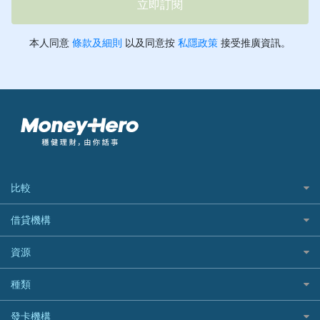
比較
私人貸款比較
借貸機構
稅季/稅務貸款
BEA 東亞銀行
資源
網上貸款
BOC 中國銀行
結餘轉戶(清卡數貸款)
如何申請個人貸款
種類
Cashing Pro 優尚信貸
銀行貸款
如何管理個人貸款
CCB(Asia) 中國建設銀行 (亞洲)
網購優惠
發卡機構