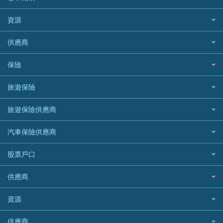
財務公司貸款
個人貸款有用資訊
Citibank 花旗銀行
精選外幣網購信用卡
免入息貸款
清卡數貸款教學
Citibank花旗銀行
資源
CNCBI 信銀國際
尊尚信用卡
免TU貸款
循環貸款教學
AE美國運通
CreFIT 維信
公司信用卡
Black Friday優惠
供應商
急借錢
個人化貸款產品推介 🔥全新
DBS星展銀行
DBS 星展銀行
電子錢包信用卡
淘寶付款方式
業主貸款
債務重組一覽
HSBC滙豐銀行
八達通自動增值信用卡
保險
DSB 大新銀行
日本遊信用卡攻略
一田購物優惠日
汽車貸款
供樓利息扣稅
Mox
Fubon 富邦銀行
韓國遊信用卡攻略
SOGO感謝祭
旅遊保險
緊急貸款比較
旅遊保險
最佳貸款app
信銀國際
HK Finance 香港信貸
台灣遊信用卡攻略
HKTVmall優惠碼
汽車保險
最佳小額貸款比較
大新銀行
日本旅遊保險及資訊
HSBC 滙豐銀行貸款
旅遊保險供應商
機場貴賓室信用卡
交稅優惠
家居保險
易批必批貸款
恒生銀行
泰國旅遊保險及資訊
K Cash 貸款
Visa信用卡
酒店優惠碼
家傭保險
AXA 安盛
24小時貸款
汽車保險供應商
Standard Chartered渣打銀行
台灣旅遊保險及資訊
Mox 銀行
萬事達卡
機票優惠碼
寵物保險
AIG 美亞
最佳循環貸款
安信EarnMORE
韓國旅遊保險及資訊
大新汽車保險
National Resources 中潤物業按揭
銀聯信用卡
股票戶口
定期人壽保險
Allianz 安聯
AEON
歐洲旅遊保險及資訊
中銀汽車保險
OCBC 華僑銀行
高獎賞信用卡推薦
危疾保險
Allied World 世聯
富途證券
東亞銀行
供應商
越南旅遊保險及資訊
Allianz安聯汽車保險
PrimeCredit 安信信貸
酒店信用卡
年金資訊
Avo
IB盈透證券
SIM
澳洲旅遊保險及資訊
bolttech保障汽車保險
Promise 邦民日本財務
富途牛牛好唔好？
資源
樓宇火險
中國銀行
老虎證券
Airwallex信用卡
長者嘆世界
Zurich蘇黎世汽車保險
Rabbit Credit月兔信貸
Webull微牛證券好唔好？
Bolttech 保特
uSMART 盈立證券
股票戶口開戶
供應商
家庭親子遊