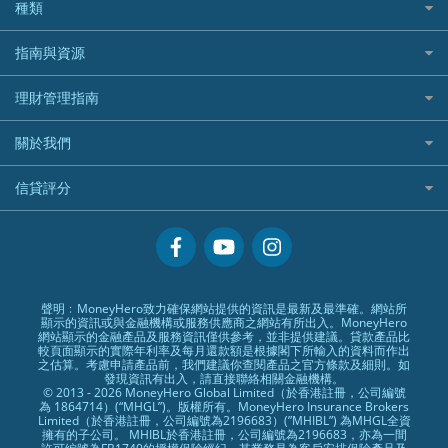
老虎證券好唔好？
銀行戶口比較
種類
中國平安
長橋證券
港股5隻高息ETF精選
手機邊份好
WeLab Bank
華盛証券好唔好？
尊尚銀行戶口
大新銀行
WeBull微牛證券
什麼是ETF？
定期存款
自駕遊比較
指南與資源
WeLend 貸款
漲樂全球通好唔好？
Citi Plus
Generali 忠意
漲樂全球通｜華泰國際
香港30大高息股排行
港元定存
相機有得保
X Wallet 貸款
IB盈透證券好唔好？
中信銀行inMotion
理財資訊
HSBC滙豐銀行
理財管理指南
OSL
黃金ETF懶人包
人民幣定存
專為孕婦設計的最佳旅遊保險
ZA Bank
盈立證券 uSMART 好唔好？
Airwallex銀行
識慳識賺
MSIG 三井住友
StashAway
最值得注意的比特幣ETF
美元定存
常用相關詞彙
最佳滑雪旅遊保險
關於我們
Stashaway好唔好？
債務管理
Prudential 保誠
Syfe
選股策略：五步調查攻略
英鎊定存
MoneyHero電子報
最適合BB的旅遊保險
Hashkey好唔好？
投資理財
服務承諾
QBE 昆士蘭
信貸評分
澳元定存
所有合作銀行或機構
Syfe好唔好？
置業安居
網上支援
Starr
信貸評分指南
人生保障
精選產品
Zurich 蘇黎世
精明旅遊
換領現金券流程
創業求職
常見問題
聲明﹕MoneyHero致力確保網站提供的資訊是最新及最準確。網站所
顯示的資訊或與金融機構或服務供應商之網站有所出入。MoneyHero
專欄文章
條款及細則
網站顯示的金融產品及服務資訊僅供參考，並非提供建議。貸款產品比
較頁面顯示的實際年利率及每月還款額是根據閣下所輸入的資料而作出
編輯守則
之估算。考慮申請產品前，我們建議你查閱產品之官方條款及細則。如
發現資訊有出入，請直接聯絡相關金融機構。
廣告合作
© 2013 - 2026 MoneyHero Global Limited（於香港註冊，公司編號
為 1864714）(“MHGL”)。版權所有。MoneyHero Insurance Brokers
廣告政策
Limited（於香港註冊，公司編號為2196683）(”MHIBL”) 為MHGL全資
擁有的子公司。 MHIBL於香港註冊，公司編號為2196683，亦為一間
私隱政策