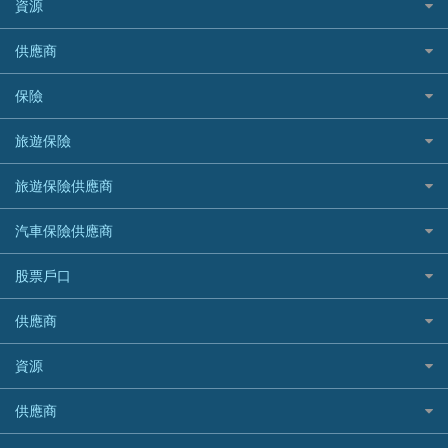
Citibank花旗銀行
資源
CNCBI 信銀國際
尊尚信用卡
免TU貸款
循環貸款教學
AE美國運通
CreFIT 維信
公司信用卡
Black Friday優惠
供應商
急借錢
個人化貸款產品推介 🔥全新
DBS星展銀行
DBS 星展銀行
電子錢包信用卡
淘寶付款方式
業主貸款
債務重組一覽
HSBC滙豐銀行
八達通自動增值信用卡
保險
DSB 大新銀行
日本遊信用卡攻略
一田購物優惠日
汽車貸款
供樓利息扣稅
Mox
Fubon 富邦銀行
韓國遊信用卡攻略
SOGO感謝祭
旅遊保險
緊急貸款比較
旅遊保險
最佳貸款app
信銀國際
HK Finance 香港信貸
台灣遊信用卡攻略
HKTVmall優惠碼
汽車保險
最佳小額貸款比較
大新銀行
日本旅遊保險及資訊
HSBC 滙豐銀行貸款
旅遊保險供應商
機場貴賓室信用卡
交稅優惠
家居保險
易批必批貸款
恒生銀行
泰國旅遊保險及資訊
K Cash 貸款
Visa信用卡
酒店優惠碼
家傭保險
AXA 安盛
24小時貸款
汽車保險供應商
Standard Chartered渣打銀行
台灣旅遊保險及資訊
Mox 銀行
萬事達卡
機票優惠碼
寵物保險
AIG 美亞
最佳循環貸款
安信EarnMORE
韓國旅遊保險及資訊
大新汽車保險
National Resources 中潤物業按揭
銀聯信用卡
股票戶口
定期人壽保險
Allianz 安聯
AEON
歐洲旅遊保險及資訊
中銀汽車保險
OCBC 華僑銀行
高獎賞信用卡推薦
危疾保險
Allied World 世聯
富途證券
東亞銀行
供應商
越南旅遊保險及資訊
Allianz安聯汽車保險
PrimeCredit 安信信貸
酒店信用卡
年金資訊
Avo
IB盈透證券
SIM
澳洲旅遊保險及資訊
bolttech保障汽車保險
Promise 邦民日本財務
富途牛牛好唔好？
資源
樓宇火險
中國銀行
老虎證券
Airwallex信用卡
長者嘆世界
Zurich蘇黎世汽車保險
Rabbit Credit月兔信貸
Webull微牛證券好唔好？
Bolttech 保特
uSMART 盈立證券
股票戶口開戶
供應商
家庭親子遊
QBE昆士蘭汽車保險
Standard Chartered 渣打銀行
Longbridge長橋證券好唔好？
Blue Cross 藍十字
華盛証券
證券行邊間好？
全年周圍飛
平安汽車保險
UA 亞洲聯合財務