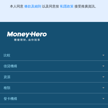
比較
私人貸款比較
借貸機構
稅季/稅務貸款
BEA 東亞銀行
資源
網上貸款
BOC 中國銀行
結餘轉戶(清卡數貸款)
如何申請個人貸款
種類
Cashing Pro 優尚信貸
銀行貸款
如何管理個人貸款
CCB(Asia) 中國建設銀行 (亞洲)
網購優惠
發卡機構
財務公司貸款
個人貸款有用資訊
Citibank 花旗銀行
精選外幣網購信用卡
免入息貸款
清卡數貸款教學