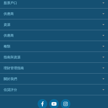
韓國旅遊保險及資訊
大新汽車保險
National Resources 中潤物業按揭
銀聯信用卡
股票戶口
定期人壽保險
Allianz 安聯
AEON
歐洲旅遊保險及資訊
中銀汽車保險
OCBC 華僑銀行
高獎賞信用卡推薦
危疾保險
Allied World 世聯
富途證券
東亞銀行
供應商
越南旅遊保險及資訊
Allianz安聯汽車保險
PrimeCredit 安信信貸
酒店信用卡
年金資訊
Avo
IB盈透證券
SIM
澳洲旅遊保險及資訊
bolttech保障汽車保險
Promise 邦民日本財務
富途牛牛好唔好？
資源
樓宇火險
中國銀行
老虎證券
Airwallex信用卡
長者嘆世界
Zurich蘇黎世汽車保險
Rabbit Credit月兔信貸
Webull微牛證券好唔好？
Bolttech 保特
uSMART 盈立證券
股票戶口開戶
供應商
家庭親子遊
QBE昆士蘭汽車保險
Standard Chartered 渣打銀行
Longbridge長橋證券好唔好？
Blue Cross 藍十字
華盛証券
證券行邊間好？
全年周圍飛
平安汽車保險
UA 亞洲聯合財務
老虎證券好唔好？
銀行戶口比較
種類
中國平安
長橋證券
港股5隻高息ETF精選
手機邊份好
WeLab Bank
華盛証券好唔好？
尊尚銀行戶口
大新銀行
WeBull微牛證券
什麼是ETF？
定期存款
自駕遊比較
指南與資源
WeLend 貸款
漲樂全球通好唔好？
Citi Plus
Generali 忠意
漲樂全球通｜華泰國際
香港30大高息股排行
港元定存
相機有得保
X Wallet 貸款
IB盈透證券好唔好？
中信銀行inMotion
理財資訊
HSBC滙豐銀行
理財管理指南
OSL
黃金ETF懶人包
人民幣定存
專為孕婦設計的最佳旅遊保險
ZA Bank
盈立證券 uSMART 好唔好？
Airwallex銀行
識慳識賺
MSIG 三井住友
StashAway
最值得注意的比特幣ETF
美元定存
常用相關詞彙
最佳滑雪旅遊保險
關於我們
Stashaway好唔好？
債務管理
Prudential 保誠
Syfe
選股策略：五步調查攻略
英鎊定存
MoneyHero電子報
最適合BB的旅遊保險
Hashkey好唔好？
投資理財
服務承諾
QBE 昆士蘭
信貸評分
澳元定存
所有合作銀行或機構
Syfe好唔好？
置業安居
網上支援
Starr
信貸評分指南
人生保障
精選產品
Zurich 蘇黎世