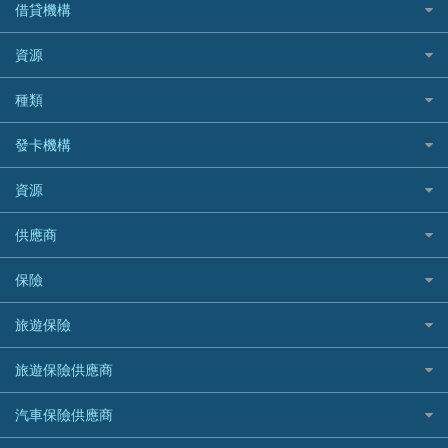
私人貸款比較
借貸機構
稅季/稅務貸款
BEA 東亞銀行
資源
網上貸款
BOC 中國銀行
結餘轉戶(清卡數貸款)
如何申請個人貸款
種類
Cashing Pro 優尚信貸
銀行貸款
如何管理個人貸款
CCB(Asia) 中國建設銀行 (亞洲)
網購優惠
發卡機構
財務公司貸款
個人貸款有用資訊
Citibank 花旗銀行
精選外幣網購信用卡
免入息貸款
清卡數貸款教學
Citibank花旗銀行
資源
CNCBI 信銀國際
尊尚信用卡
免TU貸款
循環貸款教學
AE美國運通
CreFIT 維信
公司信用卡
Black Friday優惠
供應商
急借錢
個人化貸款產品推介 🔥全新
DBS星展銀行
DBS 星展銀行
電子錢包信用卡
淘寶付款方式
業主貸款
債務重組一覽
HSBC滙豐銀行
八達通自動增值信用卡
保險
DSB 大新銀行
日本遊信用卡攻略
一田購物優惠日
汽車貸款
供樓利息扣稅
Mox
Fubon 富邦銀行
韓國遊信用卡攻略
SOGO感謝祭
旅遊保險
緊急貸款比較
旅遊保險
最佳貸款app
信銀國際
HK Finance 香港信貸
台灣遊信用卡攻略
HKTVmall優惠碼
汽車保險
最佳小額貸款比較
大新銀行
日本旅遊保險及資訊
HSBC 滙豐銀行貸款
旅遊保險供應商
機場貴賓室信用卡
交稅優惠
家居保險
易批必批貸款
恒生銀行
泰國旅遊保險及資訊
K Cash 貸款
Visa信用卡
酒店優惠碼
家傭保險
AXA 安盛
24小時貸款
汽車保險供應商
Standard Chartered渣打銀行
台灣旅遊保險及資訊
Mox 銀行
萬事達卡
機票優惠碼
寵物保險
AIG 美亞
最佳循環貸款
安信EarnMORE