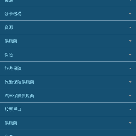
Cashing Pro 優尚信貸
銀行貸款
如何管理個人貸款
CCB(Asia) 中國建設銀行 (亞洲)
網購優惠
發卡機構
財務公司貸款
個人貸款有用資訊
Citibank 花旗銀行
精選外幣網購信用卡
免入息貸款
清卡數貸款教學
Citibank花旗銀行
資源
CNCBI 信銀國際
尊尚信用卡
免TU貸款
循環貸款教學
AE美國運通
CreFIT 維信
公司信用卡
Black Friday優惠
供應商
急借錢
個人化貸款產品推介 🔥全新
DBS星展銀行
DBS 星展銀行
電子錢包信用卡
淘寶付款方式
業主貸款
債務重組一覽
HSBC滙豐銀行
八達通自動增值信用卡
保險
DSB 大新銀行
日本遊信用卡攻略
一田購物優惠日
汽車貸款
供樓利息扣稅
Mox
Fubon 富邦銀行
韓國遊信用卡攻略
SOGO感謝祭
旅遊保險
緊急貸款比較
旅遊保險
最佳貸款app
信銀國際
HK Finance 香港信貸
台灣遊信用卡攻略
HKTVmall優惠碼
汽車保險
最佳小額貸款比較
大新銀行
日本旅遊保險及資訊
HSBC 滙豐銀行貸款
旅遊保險供應商
機場貴賓室信用卡
交稅優惠
家居保險
易批必批貸款
恒生銀行
泰國旅遊保險及資訊
K Cash 貸款
Visa信用卡
酒店優惠碼
家傭保險
AXA 安盛
24小時貸款
汽車保險供應商
Standard Chartered渣打銀行
台灣旅遊保險及資訊
Mox 銀行
萬事達卡
機票優惠碼
寵物保險
AIG 美亞
最佳循環貸款
安信EarnMORE
韓國旅遊保險及資訊
大新汽車保險
National Resources 中潤物業按揭
銀聯信用卡
股票戶口
定期人壽保險
Allianz 安聯
AEON
歐洲旅遊保險及資訊
中銀汽車保險
OCBC 華僑銀行
高獎賞信用卡推薦
危疾保險
Allied World 世聯
富途證券
東亞銀行
供應商
越南旅遊保險及資訊
Allianz安聯汽車保險
PrimeCredit 安信信貸
酒店信用卡
年金資訊
Avo
IB盈透證券
SIM
澳洲旅遊保險及資訊
bolttech保障汽車保險
Promise 邦民日本財務
富途牛牛好唔好？