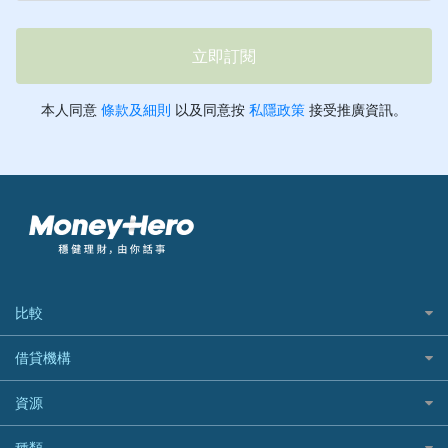
比較
私人貸款比較
借貸機構
稅季/稅務貸款
BEA 東亞銀行
資源
網上貸款
BOC 中國銀行
結餘轉戶(清卡數貸款)
如何申請個人貸款
種類