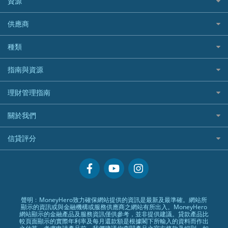
資源
樓宇火險
中國銀行
老虎證券
Airwallex信用卡
長者嘆世界
Zurich蘇黎世汽車保險
Rabbit Credit月兔信貸
Webull微牛證券好唔好？
Bolttech 保特
uSMART 盈立證券
股票戶口開戶
供應商
家庭親子遊
QBE昆士蘭汽車保險
Standard Chartered 渣打銀行
Longbridge長橋證券好唔好？
Blue Cross 藍十字
華盛証券
證券行邊間好？
全年周圍飛
平安汽車保險
UA 亞洲聯合財務
老虎證券好唔好？
銀行戶口比較
種類
中國平安
長橋證券
港股5隻高息ETF精選
手機邊份好
WeLab Bank
華盛証券好唔好？
尊尚銀行戶口
大新銀行
WeBull微牛證券
什麼是ETF？
定期存款
自駕遊比較
指南與資源
WeLend 貸款
漲樂全球通好唔好？
Citi Plus
Generali 忠意
漲樂全球通｜華泰國際
香港30大高息股排行
港元定存
相機有得保
X Wallet 貸款
IB盈透證券好唔好？
中信銀行inMotion
理財資訊
HSBC滙豐銀行
理財管理指南
OSL
黃金ETF懶人包
人民幣定存
專為孕婦設計的最佳旅遊保險
ZA Bank
盈立證券 uSMART 好唔好？
Airwallex銀行
識慳識賺
MSIG 三井住友
StashAway
最值得注意的比特幣ETF
美元定存
常用相關詞彙
最佳滑雪旅遊保險
關於我們
Stashaway好唔好？
債務管理
Prudential 保誠
Syfe
選股策略：五步調查攻略
英鎊定存
MoneyHero電子報
最適合BB的旅遊保險
Hashkey好唔好？
投資理財
服務承諾
QBE 昆士蘭
信貸評分
澳元定存
所有合作銀行或機構
Syfe好唔好？
置業安居
網上支援
Starr
信貸評分指南
人生保障
精選產品
Zurich 蘇黎世
精明旅遊
換領現金券流程
創業求職
常見問題
聲明﹕MoneyHero致力確保網站提供的資訊是最新及最準確。網站所
顯示的資訊或與金融機構或服務供應商之網站有所出入。MoneyHero
專欄文章
條款及細則
網站顯示的金融產品及服務資訊僅供參考，並非提供建議。貸款產品比
較頁面顯示的實際年利率及每月還款額是根據閣下所輸入的資料而作出
編輯守則