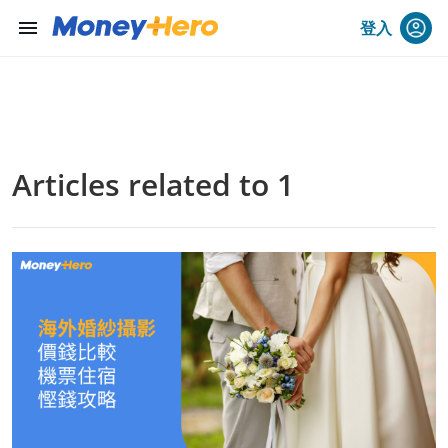
menu
登入
Articles related to 1