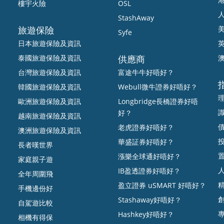
樓宇火險
OSL
StashAway
旅遊保險
Syfe
日本旅遊保險及資訊
泰國旅遊保險及資訊
供應商
台灣旅遊保險及資訊
富途牛牛好唔好？
韓國旅遊保險及資訊
Webull微牛證券好唔好？
歐洲旅遊保險及資訊
Longbridge長橋證券好唔
好？
越南旅遊保險及資訊
老虎證券好唔好？
澳洲旅遊保險及資訊
華盛証券好唔好？
長者嘆世界
漲樂全球通好唔好？
家庭親子遊
IB盈透證券好唔好？
全年周圍飛
盈立證券 uSMART 好唔好？
手機邊份好
Stashaway好唔好？
自駕遊比較
Hashkey好唔好？
相機有得保