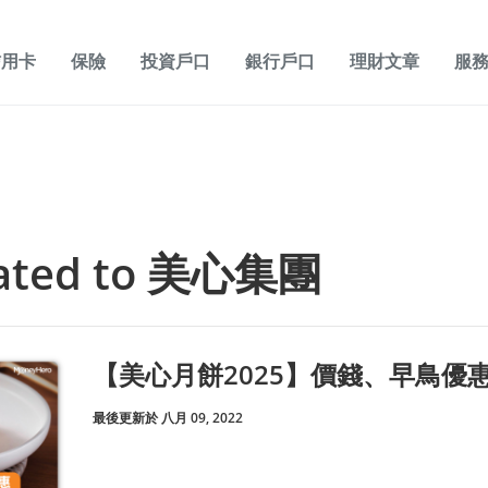
信用卡
保險
投資戶口
銀行戶口
理財文章
服
elated to 美心集團
【美心月餅2025】價錢、早鳥優
最後更新於 八月 09, 2022