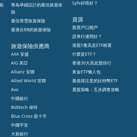
Syfe好唔好？
打銀
專為孕婦設計的最佳旅遊保
險
資源
最佳滑雪旅遊保險
股票戶口開戶
最適合BB的旅遊保險
證券行邊間好？
旅遊保險供應商
港股5隻高息ETF精選
AXA 安盛
什麼是ETF？
AIG 美亞
香港30大高息股排行
Allianz 安聯
黃金ETF懶人包
Allied World 世聯
最值得注意的比特幣ETF
Avo
選股策略：五步調查攻略
中國銀行
Bolttech 保特
Blue Cross 藍十字
中國平安
大新銀行