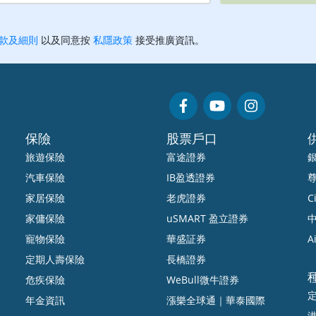
保險
股票戶口
旅遊保險
富途證券
汽車保險
IB盈透證券
家居保險
老虎證券
Ci
家傭保險
uSMART 盈立證券
中
寵物保險
華盛証券
A
定期人壽保險
長橋證券
危疾保險
WeBull微牛證券
年金資訊
漲樂全球通｜華泰國際