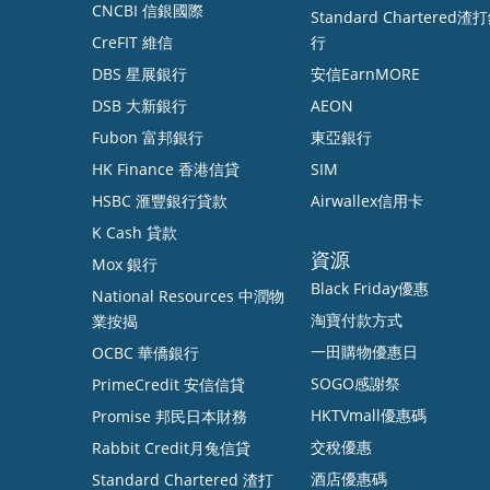
CNCBI 信銀國際
Standard Chartered渣
CreFIT 維信
行
DBS 星展銀行
安信EarnMORE
DSB 大新銀行
AEON
Fubon 富邦銀行
東亞銀行
HK Finance 香港信貸
SIM
HSBC 滙豐銀行貸款
Airwallex信用卡
K Cash 貸款
資源
Mox 銀行
Black Friday優惠
National Resources 中潤物
淘寶付款方式
業按揭
一田購物優惠日
OCBC 華僑銀行
SOGO感謝祭
PrimeCredit 安信信貸
HKTVmall優惠碼
Promise 邦民日本財務
交稅優惠
Rabbit Credit月兔信貸
酒店優惠碼
Standard Chartered 渣打