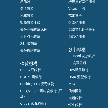
急借錢
機場貴賓室信用卡
業主貸款
Visa信用卡
汽車貸款
萬事達卡
緊急貸款比較
銀聯信用卡
最佳小額貸款比較
高獎賞信用卡推薦
易批必批貸款
酒店信用卡
24小時貸款
發卡機構
最佳循環貸款
Citibank花旗銀行
借貸機構
AE美國運通
BEA 東亞銀行
DBS星展銀行
BOC 中國銀行
HSBC滙豐銀行
Cashing Pro 優尚信貸
Mox
CCB(Asia) 中國建設銀行 (亞
信銀國際
洲)
大新銀行
Citibank 花旗銀行
恒生銀行