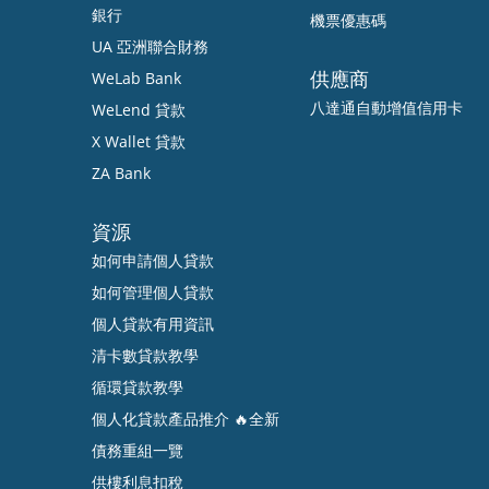
銀行
機票優惠碼
UA 亞洲聯合財務
供應商
WeLab Bank
八達通自動增值信用卡
WeLend 貸款
X Wallet 貸款
ZA Bank
資源
如何申請個人貸款
如何管理個人貸款
個人貸款有用資訊
清卡數貸款教學
循環貸款教學
個人化貸款產品推介 🔥全新
債務重組一覽
供樓利息扣稅