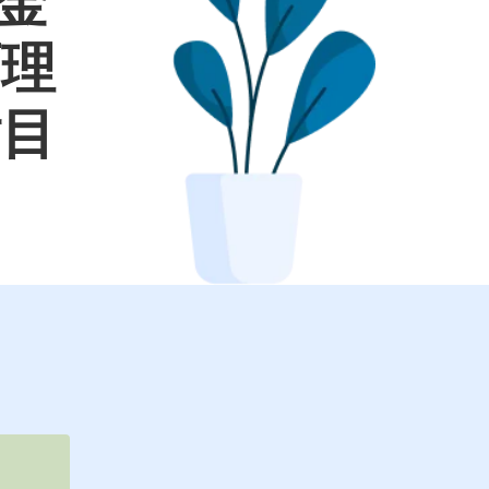
較金
面理
財目