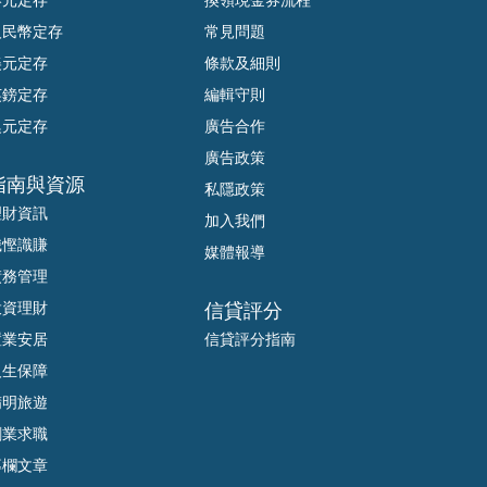
人民幣定存
常見問題
美元定存
條款及細則
英鎊定存
編輯守則
澳元定存
廣告合作
廣告政策
指南與資源
私隱政策
理財資訊
加入我們
識慳識賺
媒體報導
債務管理
投資理財
信貸評分
置業安居
信貸評分指南
人生保障
精明旅遊
創業求職
專欄文章