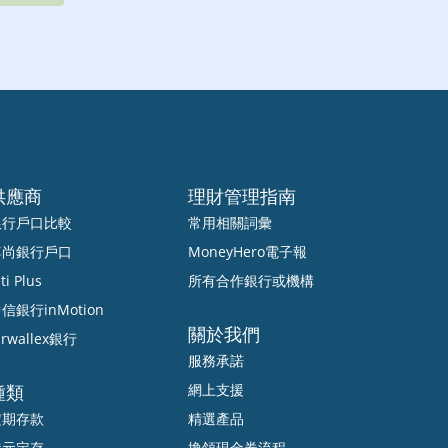
供應商
理財管理指南
銀行戶口比較
常用相關詞彙
尊尚銀行戶口
MoneyHero電子報
ti Plus
所有合作銀行或機構
信銀行inMotion
關於我們
irwallex銀行
服務承諾
種類
網上支援
定期存款
精選產品
港元定存
換領現金券流程