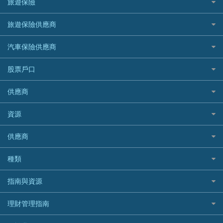
緊急貸款比較
旅遊保險
最佳貸款app
信銀國際
HK Finance 香港信貸
台灣遊信用卡攻略
HKTVmall優惠碼
汽車保險
最佳小額貸款比較
大新銀行
日本旅遊保險及資訊
HSBC 滙豐銀行貸款
旅遊保險供應商
機場貴賓室信用卡
交稅優惠
家居保險
易批必批貸款
恒生銀行
泰國旅遊保險及資訊
K Cash 貸款
Visa信用卡
酒店優惠碼
家傭保險
AXA 安盛
24小時貸款
汽車保險供應商
Standard Chartered渣打銀行
台灣旅遊保險及資訊
Mox 銀行
萬事達卡
機票優惠碼
寵物保險
AIG 美亞
最佳循環貸款
安信EarnMORE
韓國旅遊保險及資訊
大新汽車保險
National Resources 中潤物業按揭
銀聯信用卡
股票戶口
定期人壽保險
Allianz 安聯
AEON
歐洲旅遊保險及資訊
中銀汽車保險
OCBC 華僑銀行
高獎賞信用卡推薦
危疾保險
Allied World 世聯
富途證券
東亞銀行
供應商
越南旅遊保險及資訊
Allianz安聯汽車保險
PrimeCredit 安信信貸
酒店信用卡
年金資訊
Avo
IB盈透證券
SIM
澳洲旅遊保險及資訊
bolttech保障汽車保險
Promise 邦民日本財務
富途牛牛好唔好？
資源
樓宇火險
中國銀行
老虎證券
Airwallex信用卡
長者嘆世界
Zurich蘇黎世汽車保險
Rabbit Credit月兔信貸
Webull微牛證券好唔好？
Bolttech 保特
uSMART 盈立證券
股票戶口開戶
供應商
家庭親子遊
QBE昆士蘭汽車保險
Standard Chartered 渣打銀行
Longbridge長橋證券好唔好？
Blue Cross 藍十字
華盛証券
證券行邊間好？
全年周圍飛
平安汽車保險
UA 亞洲聯合財務
老虎證券好唔好？
銀行戶口比較
種類
中國平安
長橋證券
港股5隻高息ETF精選
手機邊份好
WeLab Bank
華盛証券好唔好？
尊尚銀行戶口
大新銀行
WeBull微牛證券
什麼是ETF？
定期存款
自駕遊比較
指南與資源
WeLend 貸款
漲樂全球通好唔好？
Citi Plus
Generali 忠意
漲樂全球通｜華泰國際
香港30大高息股排行
港元定存
相機有得保
X Wallet 貸款
IB盈透證券好唔好？
中信銀行inMotion
理財資訊
HSBC滙豐銀行
理財管理指南
OSL
黃金ETF懶人包
人民幣定存
專為孕婦設計的最佳旅遊保險
ZA Bank
盈立證券 uSMART 好唔好？
Airwallex銀行
識慳識賺
MSIG 三井住友
StashAway
最值得注意的比特幣ETF
美元定存