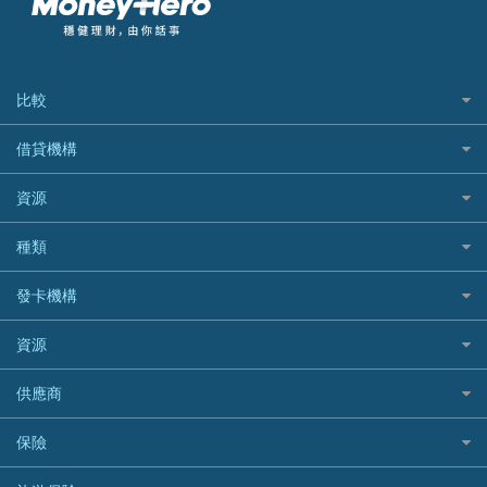
比較
私人貸款比較
借貸機構
稅季/稅務貸款
BEA 東亞銀行
資源
網上貸款
BOC 中國銀行
結餘轉戶(清卡數貸款)
如何申請個人貸款
種類
Cashing Pro 優尚信貸
銀行貸款
如何管理個人貸款
CCB(Asia) 中國建設銀行 (亞洲)
網購優惠
發卡機構
財務公司貸款
個人貸款有用資訊
Citibank 花旗銀行
精選外幣網購信用卡
免入息貸款
清卡數貸款教學
Citibank花旗銀行
資源
CNCBI 信銀國際
尊尚信用卡
免TU貸款
循環貸款教學
AE美國運通
CreFIT 維信
公司信用卡
Black Friday優惠
供應商
急借錢
個人化貸款產品推介 🔥全新
DBS星展銀行
DBS 星展銀行
電子錢包信用卡
淘寶付款方式
業主貸款
債務重組一覽
HSBC滙豐銀行
八達通自動增值信用卡
保險
DSB 大新銀行
日本遊信用卡攻略
一田購物優惠日
汽車貸款
供樓利息扣稅
Mox
Fubon 富邦銀行
韓國遊信用卡攻略
SOGO感謝祭
旅遊保險