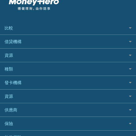
比較
私人貸款比較
借貸機構
稅季/稅務貸款
BEA 東亞銀行
資源
網上貸款
BOC 中國銀行
結餘轉戶(清卡數貸款)
如何申請個人貸款
種類
Cashing Pro 優尚信貸
銀行貸款
如何管理個人貸款
CCB(Asia) 中國建設銀行 (亞洲)
網購優惠
發卡機構
財務公司貸款
個人貸款有用資訊
Citibank 花旗銀行
精選外幣網購信用卡
免入息貸款
清卡數貸款教學
Citibank花旗銀行
資源
CNCBI 信銀國際
尊尚信用卡
免TU貸款
循環貸款教學
AE美國運通
CreFIT 維信
公司信用卡
Black Friday優惠
供應商
急借錢
個人化貸款產品推介 🔥全新
DBS星展銀行
DBS 星展銀行
電子錢包信用卡
淘寶付款方式
業主貸款
債務重組一覽
HSBC滙豐銀行
八達通自動增值信用卡
保險
DSB 大新銀行
日本遊信用卡攻略
一田購物優惠日
汽車貸款
供樓利息扣稅
Mox
Fubon 富邦銀行
韓國遊信用卡攻略
SOGO感謝祭
旅遊保險