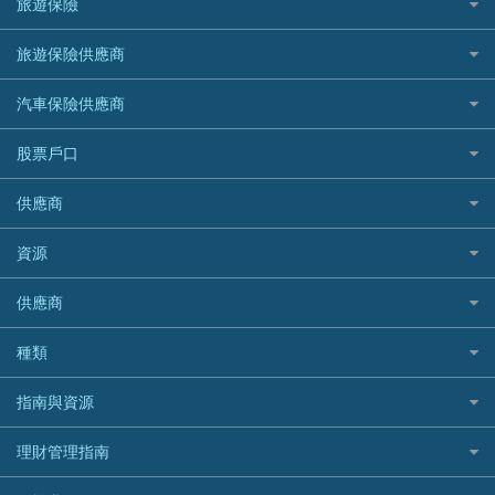
緊急貸款比較
旅遊保險
最佳貸款app
信銀國際
HK Finance 香港信貸
台灣遊信用卡攻略
HKTVmall優惠碼
汽車保險
最佳小額貸款比較
大新銀行
日本旅遊保險及資訊
HSBC 滙豐銀行貸款
旅遊保險供應商
機場貴賓室信用卡
交稅優惠
家居保險
易批必批貸款
恒生銀行
泰國旅遊保險及資訊
K Cash 貸款
Visa信用卡
酒店優惠碼
家傭保險
AXA 安盛
24小時貸款
汽車保險供應商
Standard Chartered渣打銀行
台灣旅遊保險及資訊
Mox 銀行
萬事達卡
機票優惠碼
寵物保險
AIG 美亞
最佳循環貸款
安信EarnMORE
韓國旅遊保險及資訊
大新汽車保險
National Resources 中潤物業按揭
銀聯信用卡
股票戶口
定期人壽保險
Allianz 安聯
AEON
歐洲旅遊保險及資訊
中銀汽車保險
OCBC 華僑銀行
高獎賞信用卡推薦
危疾保險
Allied World 世聯
富途證券
東亞銀行
供應商
越南旅遊保險及資訊
Allianz安聯汽車保險
PrimeCredit 安信信貸
酒店信用卡
年金資訊
Avo
IB盈透證券
SIM
澳洲旅遊保險及資訊
bolttech保障汽車保險
Promise 邦民日本財務
富途牛牛好唔好？
資源
樓宇火險
中國銀行
老虎證券
Airwallex信用卡
長者嘆世界
Zurich蘇黎世汽車保險
Rabbit Credit月兔信貸
Webull微牛證券好唔好？
Bolttech 保特
uSMART 盈立證券
股票戶口開戶
供應商
家庭親子遊
QBE昆士蘭汽車保險
Standard Chartered 渣打銀行
Longbridge長橋證券好唔好？
Blue Cross 藍十字
華盛証券
證券行邊間好？
全年周圍飛
平安汽車保險
UA 亞洲聯合財務
老虎證券好唔好？
銀行戶口比較
種類
中國平安
長橋證券
港股5隻高息ETF精選
手機邊份好
WeLab Bank
華盛証券好唔好？
尊尚銀行戶口
大新銀行
WeBull微牛證券
什麼是ETF？
定期存款
自駕遊比較
指南與資源
WeLend 貸款
漲樂全球通好唔好？
Citi Plus
Generali 忠意
漲樂全球通｜華泰國際
香港30大高息股排行
港元定存
相機有得保
X Wallet 貸款
IB盈透證券好唔好？
中信銀行inMotion
理財資訊
HSBC滙豐銀行
理財管理指南
OSL
黃金ETF懶人包
人民幣定存
專為孕婦設計的最佳旅遊保險
ZA Bank
盈立證券 uSMART 好唔好？
Airwallex銀行
識慳識賺
MSIG 三井住友
StashAway
最值得注意的比特幣ETF
美元定存