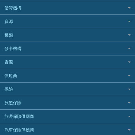
私人貸款比較
借貸機構
稅季/稅務貸款
BEA 東亞銀行
資源
網上貸款
BOC 中國銀行
結餘轉戶(清卡數貸款)
如何申請個人貸款
種類
Cashing Pro 優尚信貸
銀行貸款
如何管理個人貸款
CCB(Asia) 中國建設銀行 (亞洲)
網購優惠
發卡機構
財務公司貸款
個人貸款有用資訊
Citibank 花旗銀行
精選外幣網購信用卡
免入息貸款
清卡數貸款教學
Citibank花旗銀行
資源
CNCBI 信銀國際
尊尚信用卡
免TU貸款
循環貸款教學
AE美國運通
CreFIT 維信
公司信用卡
Black Friday優惠
供應商
急借錢
個人化貸款產品推介 🔥全新
DBS星展銀行
DBS 星展銀行
電子錢包信用卡
淘寶付款方式
業主貸款
債務重組一覽
HSBC滙豐銀行
八達通自動增值信用卡
保險
DSB 大新銀行
日本遊信用卡攻略
一田購物優惠日
汽車貸款
供樓利息扣稅
Mox
Fubon 富邦銀行
韓國遊信用卡攻略
SOGO感謝祭
旅遊保險
緊急貸款比較
旅遊保險
最佳貸款app
信銀國際
HK Finance 香港信貸
台灣遊信用卡攻略
HKTVmall優惠碼
汽車保險
最佳小額貸款比較
大新銀行
日本旅遊保險及資訊
HSBC 滙豐銀行貸款
旅遊保險供應商
機場貴賓室信用卡
交稅優惠
家居保險
易批必批貸款
恒生銀行
泰國旅遊保險及資訊
K Cash 貸款
Visa信用卡
酒店優惠碼
家傭保險
AXA 安盛
24小時貸款
汽車保險供應商
Standard Chartered渣打銀行
台灣旅遊保險及資訊
Mox 銀行
萬事達卡