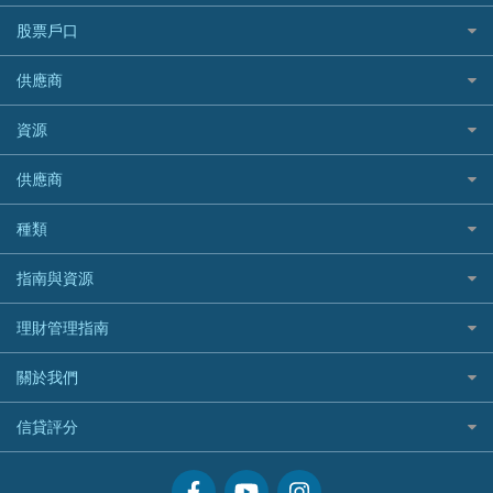
機票優惠碼
寵物保險
AIG 美亞
最佳循環貸款
安信EarnMORE
韓國旅遊保險及資訊
大新汽車保險
National Resources 中潤物業按揭
銀聯信用卡
股票戶口
定期人壽保險
Allianz 安聯
AEON
歐洲旅遊保險及資訊
中銀汽車保險
OCBC 華僑銀行
高獎賞信用卡推薦
危疾保險
Allied World 世聯
富途證券
東亞銀行
供應商
越南旅遊保險及資訊
Allianz安聯汽車保險
PrimeCredit 安信信貸
酒店信用卡
年金資訊
Avo
IB盈透證券
SIM
澳洲旅遊保險及資訊
bolttech保障汽車保險
Promise 邦民日本財務
富途牛牛好唔好？
資源
樓宇火險
中國銀行
老虎證券
Airwallex信用卡
長者嘆世界
Zurich蘇黎世汽車保險
Rabbit Credit月兔信貸
Webull微牛證券好唔好？
Bolttech 保特
uSMART 盈立證券
股票戶口開戶
供應商
家庭親子遊
QBE昆士蘭汽車保險
Standard Chartered 渣打銀行
Longbridge長橋證券好唔好？
Blue Cross 藍十字
華盛証券
證券行邊間好？
全年周圍飛
平安汽車保險
UA 亞洲聯合財務
老虎證券好唔好？
銀行戶口比較
種類
中國平安
長橋證券
港股5隻高息ETF精選
手機邊份好
WeLab Bank
華盛証券好唔好？
尊尚銀行戶口
大新銀行
WeBull微牛證券
什麼是ETF？
定期存款
自駕遊比較
指南與資源
WeLend 貸款
漲樂全球通好唔好？
Citi Plus
Generali 忠意
漲樂全球通｜華泰國際
香港30大高息股排行
港元定存
相機有得保
X Wallet 貸款
IB盈透證券好唔好？
中信銀行inMotion
理財資訊
HSBC滙豐銀行
理財管理指南
OSL
黃金ETF懶人包
人民幣定存
專為孕婦設計的最佳旅遊保險
ZA Bank
盈立證券 uSMART 好唔好？
Airwallex銀行
識慳識賺
MSIG 三井住友
StashAway
最值得注意的比特幣ETF
美元定存
常用相關詞彙
最佳滑雪旅遊保險
關於我們
Stashaway好唔好？
債務管理
Prudential 保誠
Syfe
選股策略：五步調查攻略
英鎊定存
MoneyHero電子報
最適合BB的旅遊保險
Hashkey好唔好？
投資理財
服務承諾
QBE 昆士蘭
信貸評分
澳元定存
所有合作銀行或機構
Syfe好唔好？
置業安居
網上支援
Starr
信貸評分指南
人生保障
精選產品
Zurich 蘇黎世