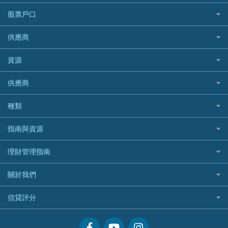
機票優惠碼
寵物保險
AIG 美亞
最佳循環貸款
安信EarnMORE
韓國旅遊保險及資訊
大新汽車保險
National Resources 中潤物業按揭
銀聯信用卡
股票戶口
定期人壽保險
Allianz 安聯
AEON
歐洲旅遊保險及資訊
中銀汽車保險
OCBC 華僑銀行
高獎賞信用卡推薦
危疾保險
Allied World 世聯
富途證券
東亞銀行
供應商
越南旅遊保險及資訊
Allianz安聯汽車保險
PrimeCredit 安信信貸
酒店信用卡
年金資訊
Avo
IB盈透證券
SIM
澳洲旅遊保險及資訊
bolttech保障汽車保險
Promise 邦民日本財務
富途牛牛好唔好？
資源
樓宇火險
中國銀行
老虎證券
Airwallex信用卡
長者嘆世界
Zurich蘇黎世汽車保險
Rabbit Credit月兔信貸
Webull微牛證券好唔好？
Bolttech 保特
uSMART 盈立證券
股票戶口開戶
供應商
家庭親子遊
QBE昆士蘭汽車保險
Standard Chartered 渣打銀行
Longbridge長橋證券好唔好？
Blue Cross 藍十字
華盛証券
證券行邊間好？
全年周圍飛
平安汽車保險
UA 亞洲聯合財務
老虎證券好唔好？
銀行戶口比較
種類
中國平安
長橋證券
港股5隻高息ETF精選
手機邊份好
WeLab Bank
華盛証券好唔好？
尊尚銀行戶口
大新銀行
WeBull微牛證券
什麼是ETF？
定期存款
自駕遊比較
指南與資源
WeLend 貸款
漲樂全球通好唔好？
Citi Plus
Generali 忠意
漲樂全球通｜華泰國際
香港30大高息股排行
港元定存
相機有得保
X Wallet 貸款
IB盈透證券好唔好？
中信銀行inMotion
理財資訊
HSBC滙豐銀行
理財管理指南
OSL
黃金ETF懶人包
人民幣定存
專為孕婦設計的最佳旅遊保險
ZA Bank
盈立證券 uSMART 好唔好？
Airwallex銀行
識慳識賺
MSIG 三井住友
StashAway
最值得注意的比特幣ETF
美元定存
常用相關詞彙
最佳滑雪旅遊保險
關於我們
Stashaway好唔好？
債務管理
Prudential 保誠
Syfe
選股策略：五步調查攻略
英鎊定存
MoneyHero電子報
最適合BB的旅遊保險
Hashkey好唔好？
投資理財
服務承諾
QBE 昆士蘭
信貸評分
澳元定存
所有合作銀行或機構
Syfe好唔好？
置業安居
網上支援
Starr
信貸評分指南
人生保障
精選產品
Zurich 蘇黎世