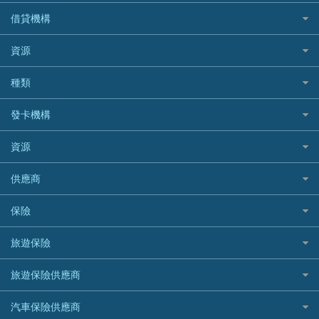
私人貸款比較
借貸機構
稅季/稅務貸款
BEA 東亞銀行
資源
網上貸款
BOC 中國銀行
結餘轉戶(清卡數貸款)
如何申請個人貸款
種類
Cashing Pro 優尚信貸
銀行貸款
如何管理個人貸款
CCB(Asia) 中國建設銀行 (亞洲)
網購優惠
發卡機構
財務公司貸款
個人貸款有用資訊
Citibank 花旗銀行
精選外幣網購信用卡
免入息貸款
清卡數貸款教學
Citibank花旗銀行
資源
CNCBI 信銀國際
尊尚信用卡
免TU貸款
循環貸款教學
AE美國運通
CreFIT 維信
公司信用卡
Black Friday優惠
供應商
急借錢
個人化貸款產品推介 🔥全新
DBS星展銀行
DBS 星展銀行
電子錢包信用卡
淘寶付款方式
業主貸款
債務重組一覽
HSBC滙豐銀行
八達通自動增值信用卡
保險
DSB 大新銀行
日本遊信用卡攻略
一田購物優惠日
汽車貸款
供樓利息扣稅
Mox
Fubon 富邦銀行
韓國遊信用卡攻略
SOGO感謝祭
旅遊保險
緊急貸款比較
旅遊保險
最佳貸款app
信銀國際
HK Finance 香港信貸
台灣遊信用卡攻略
HKTVmall優惠碼
汽車保險
最佳小額貸款比較
大新銀行
日本旅遊保險及資訊
HSBC 滙豐銀行貸款
旅遊保險供應商
機場貴賓室信用卡
交稅優惠
家居保險
易批必批貸款
恒生銀行
泰國旅遊保險及資訊
K Cash 貸款
Visa信用卡
酒店優惠碼
家傭保險
AXA 安盛
24小時貸款
汽車保險供應商
Standard Chartered渣打銀行
台灣旅遊保險及資訊
Mox 銀行
萬事達卡