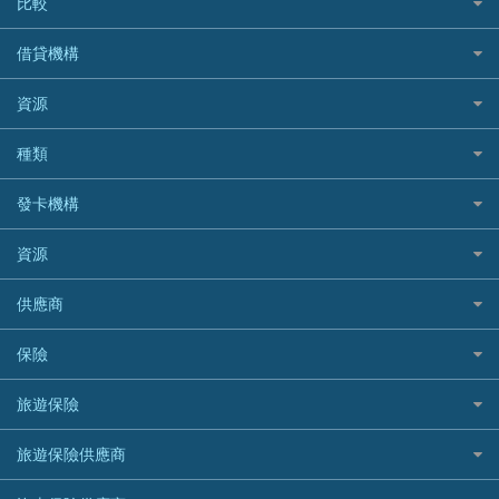
比較
私人貸款比較
借貸機構
稅季/稅務貸款
BEA 東亞銀行
資源
網上貸款
BOC 中國銀行
結餘轉戶(清卡數貸款)
如何申請個人貸款
種類
Cashing Pro 優尚信貸
銀行貸款
如何管理個人貸款
CCB(Asia) 中國建設銀行 (亞洲)
網購優惠
發卡機構
財務公司貸款
個人貸款有用資訊
Citibank 花旗銀行
精選外幣網購信用卡
免入息貸款
清卡數貸款教學
Citibank花旗銀行
資源
CNCBI 信銀國際
尊尚信用卡
免TU貸款
循環貸款教學
AE美國運通
CreFIT 維信
公司信用卡
Black Friday優惠
供應商
急借錢
個人化貸款產品推介 🔥全新
DBS星展銀行
DBS 星展銀行
電子錢包信用卡
淘寶付款方式
業主貸款
債務重組一覽
HSBC滙豐銀行
八達通自動增值信用卡
保險
DSB 大新銀行
日本遊信用卡攻略
一田購物優惠日
汽車貸款
供樓利息扣稅
Mox
Fubon 富邦銀行
韓國遊信用卡攻略
SOGO感謝祭
旅遊保險
緊急貸款比較
旅遊保險
最佳貸款app
信銀國際
HK Finance 香港信貸
台灣遊信用卡攻略
HKTVmall優惠碼
汽車保險
最佳小額貸款比較
大新銀行
日本旅遊保險及資訊
HSBC 滙豐銀行貸款
旅遊保險供應商
機場貴賓室信用卡
交稅優惠
家居保險
易批必批貸款
恒生銀行
泰國旅遊保險及資訊
K Cash 貸款
Visa信用卡
酒店優惠碼
家傭保險