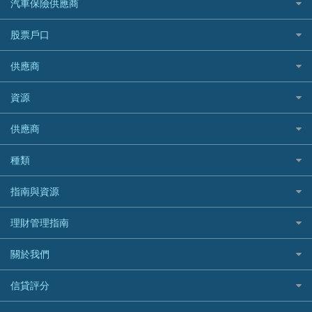
AXA 安盛
24小時貸款
汽車保險供應商
Standard Chartered渣打銀行
台灣旅遊保險及資訊
Mox 銀行
萬事達卡
機票優惠碼
寵物保險
AIG 美亞
最佳循環貸款
安信EarnMORE
韓國旅遊保險及資訊
大新汽車保險
National Resources 中潤物業按揭
銀聯信用卡
股票戶口
定期人壽保險
Allianz 安聯
AEON
歐洲旅遊保險及資訊
中銀汽車保險
OCBC 華僑銀行
高獎賞信用卡推薦
危疾保險
Allied World 世聯
富途證券
東亞銀行
供應商
越南旅遊保險及資訊
Allianz安聯汽車保險
PrimeCredit 安信信貸
酒店信用卡
年金資訊
Avo
IB盈透證券
SIM
澳洲旅遊保險及資訊
bolttech保障汽車保險
Promise 邦民日本財務
富途牛牛好唔好？
資源
樓宇火險
中國銀行
老虎證券
Airwallex信用卡
長者嘆世界
Zurich蘇黎世汽車保險
Rabbit Credit月兔信貸
Webull微牛證券好唔好？
Bolttech 保特
uSMART 盈立證券
股票戶口開戶
供應商
家庭親子遊
QBE昆士蘭汽車保險
Standard Chartered 渣打銀行
Longbridge長橋證券好唔好？
Blue Cross 藍十字
華盛証券
證券行邊間好？
全年周圍飛
平安汽車保險
UA 亞洲聯合財務
老虎證券好唔好？
銀行戶口比較
種類
中國平安
長橋證券
港股5隻高息ETF精選
手機邊份好
WeLab Bank
華盛証券好唔好？
尊尚銀行戶口
大新銀行
WeBull微牛證券
什麼是ETF？
定期存款
自駕遊比較
指南與資源
WeLend 貸款
漲樂全球通好唔好？
Citi Plus
Generali 忠意
漲樂全球通｜華泰國際
香港30大高息股排行
港元定存
相機有得保
X Wallet 貸款
IB盈透證券好唔好？
中信銀行inMotion
理財資訊
HSBC滙豐銀行
理財管理指南
OSL
黃金ETF懶人包
人民幣定存
專為孕婦設計的最佳旅遊保險
ZA Bank
盈立證券 uSMART 好唔好？
Airwallex銀行
識慳識賺
MSIG 三井住友
StashAway
最值得注意的比特幣ETF
美元定存
常用相關詞彙
最佳滑雪旅遊保險
關於我們
Stashaway好唔好？
債務管理
Prudential 保誠
Syfe
選股策略：五步調查攻略
英鎊定存
MoneyHero電子報
最適合BB的旅遊保險
Hashkey好唔好？
投資理財
服務承諾
QBE 昆士蘭
信貸評分
澳元定存
所有合作銀行或機構
Syfe好唔好？
置業安居
網上支援
Starr