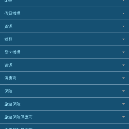
比較
私人貸款比較
借貸機構
稅季/稅務貸款
BEA 東亞銀行
資源
網上貸款
BOC 中國銀行
結餘轉戶(清卡數貸款)
如何申請個人貸款
種類
Cashing Pro 優尚信貸
銀行貸款
如何管理個人貸款
CCB(Asia) 中國建設銀行 (亞洲)
網購優惠
發卡機構
財務公司貸款
個人貸款有用資訊
Citibank 花旗銀行
精選外幣網購信用卡
免入息貸款
清卡數貸款教學
Citibank花旗銀行
資源
CNCBI 信銀國際
尊尚信用卡
免TU貸款
循環貸款教學
AE美國運通
CreFIT 維信
公司信用卡
Black Friday優惠
供應商
急借錢
個人化貸款產品推介 🔥全新
DBS星展銀行
DBS 星展銀行
電子錢包信用卡
淘寶付款方式
業主貸款
債務重組一覽
HSBC滙豐銀行
八達通自動增值信用卡
保險
DSB 大新銀行
日本遊信用卡攻略
一田購物優惠日
汽車貸款
供樓利息扣稅
Mox
Fubon 富邦銀行
韓國遊信用卡攻略
SOGO感謝祭
旅遊保險
緊急貸款比較
旅遊保險
最佳貸款app
信銀國際
HK Finance 香港信貸
台灣遊信用卡攻略
HKTVmall優惠碼
汽車保險
最佳小額貸款比較
大新銀行
日本旅遊保險及資訊
HSBC 滙豐銀行貸款
旅遊保險供應商
機場貴賓室信用卡
交稅優惠
家居保險
易批必批貸款
恒生銀行
泰國旅遊保險及資訊
K Cash 貸款
Visa信用卡
酒店優惠碼
家傭保險
AXA 安盛
24小時貸款