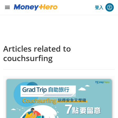
menu
登入
Articles related to
couchsurfing