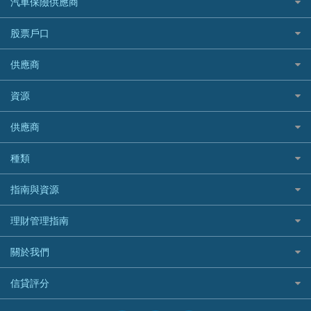
汽車保險供應商
Standard Chartered渣打銀行
台灣旅遊保險及資訊
Mox 銀行
萬事達卡
機票優惠碼
寵物保險
AIG 美亞
最佳循環貸款
安信EarnMORE
韓國旅遊保險及資訊
大新汽車保險
National Resources 中潤物業按揭
銀聯信用卡
股票戶口
定期人壽保險
Allianz 安聯
AEON
歐洲旅遊保險及資訊
中銀汽車保險
OCBC 華僑銀行
高獎賞信用卡推薦
危疾保險
Allied World 世聯
富途證券
東亞銀行
供應商
越南旅遊保險及資訊
Allianz安聯汽車保險
PrimeCredit 安信信貸
酒店信用卡
年金資訊
Avo
IB盈透證券
SIM
澳洲旅遊保險及資訊
bolttech保障汽車保險
Promise 邦民日本財務
富途牛牛好唔好？
資源
樓宇火險
中國銀行
老虎證券
Airwallex信用卡
長者嘆世界
Zurich蘇黎世汽車保險
Rabbit Credit月兔信貸
Webull微牛證券好唔好？
Bolttech 保特
uSMART 盈立證券
股票戶口開戶
供應商
家庭親子遊
QBE昆士蘭汽車保險
Standard Chartered 渣打銀行
Longbridge長橋證券好唔好？
Blue Cross 藍十字
華盛証券
證券行邊間好？
全年周圍飛
平安汽車保險
UA 亞洲聯合財務
老虎證券好唔好？
銀行戶口比較
種類
中國平安
長橋證券
港股5隻高息ETF精選
手機邊份好
WeLab Bank
華盛証券好唔好？
尊尚銀行戶口
大新銀行
WeBull微牛證券
什麼是ETF？
定期存款
自駕遊比較
指南與資源
WeLend 貸款
漲樂全球通好唔好？
Citi Plus
Generali 忠意
漲樂全球通｜華泰國際
香港30大高息股排行
港元定存
相機有得保
X Wallet 貸款
IB盈透證券好唔好？
中信銀行inMotion
理財資訊
HSBC滙豐銀行
理財管理指南
OSL
黃金ETF懶人包
人民幣定存
專為孕婦設計的最佳旅遊保險
ZA Bank
盈立證券 uSMART 好唔好？
Airwallex銀行
識慳識賺
MSIG 三井住友
StashAway
最值得注意的比特幣ETF
美元定存
常用相關詞彙
最佳滑雪旅遊保險
關於我們
Stashaway好唔好？
債務管理
Prudential 保誠
Syfe
選股策略：五步調查攻略
英鎊定存
MoneyHero電子報
最適合BB的旅遊保險
Hashkey好唔好？
投資理財
服務承諾
QBE 昆士蘭
信貸評分
澳元定存
所有合作銀行或機構
Syfe好唔好？
置業安居
網上支援
Starr