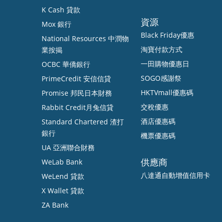
K Cash 貸款
資源
Mox 銀行
Black Friday優惠
National Resources 中潤物
淘寶付款方式
業按揭
一田購物優惠日
OCBC 華僑銀行
SOGO感謝祭
PrimeCredit 安信信貸
HKTVmall優惠碼
Promise 邦民日本財務
交稅優惠
Rabbit Credit月兔信貸
酒店優惠碼
Standard Chartered 渣打
銀行
機票優惠碼
UA 亞洲聯合財務
供應商
WeLab Bank
八達通自動增值信用卡
WeLend 貸款
X Wallet 貸款
ZA Bank