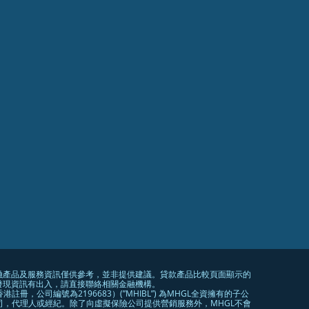
的金融產品及服務資訊僅供參考，並非提供建議。貸款產品比較頁面顯示的
發現資訊有出入，請直接聯絡相關金融機構。
mited（於香港註冊，公司編號為2196683）(”MHIBL”) 為MHGL全資擁有的子公
險公司，代理人或經紀。除了向虛擬保險公司提供營銷服務外，MHGL不會