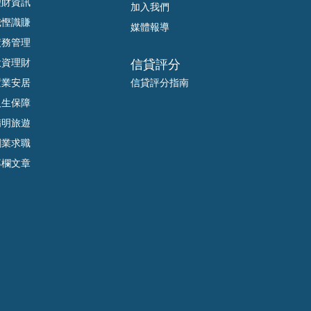
理財資訊
加入我們
識慳識賺
媒體報導
債務管理
投資理財
信貸評分
置業安居
信貸評分指南
人生保障
精明旅遊
創業求職
專欄文章