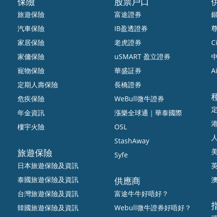
保險
股票戶口
旅遊保險
富途證券
汽車保險
IB盈透證券
家居保險
老虎證券
Ci
家傭保險
uSMART 盈立證券
中
寵物保險
華盛証券
A
定期人壽保險
長橋證券
危疾保險
WeBull微牛證券
年金資訊
漲樂全球通｜華泰國際
樓宇火險
OSL
StashAway
旅遊保險
Syfe
日本旅遊保險及資訊
泰國旅遊保險及資訊
供應商
台灣旅遊保險及資訊
富途牛牛好唔好？
韓國旅遊保險及資訊
Webull微牛證券好唔好？