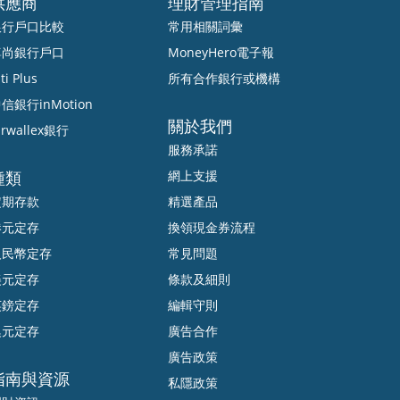
供應商
理財管理指南
銀行戶口比較
常用相關詞彙
尊尚銀行戶口
MoneyHero電子報
ti Plus
所有合作銀行或機構
信銀行inMotion
關於我們
irwallex銀行
服務承諾
種類
網上支援
定期存款
精選產品
港元定存
換領現金券流程
人民幣定存
常見問題
美元定存
條款及細則
英鎊定存
編輯守則
澳元定存
廣告合作
廣告政策
指南與資源
私隱政策