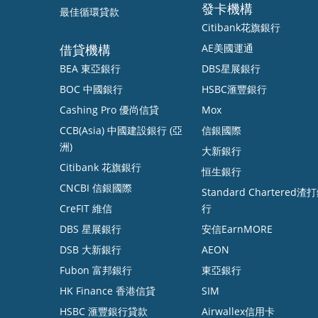
發卡機構
最佳循環貸款
Citibank花旗銀行
借貸機構
AE美國運通
BEA 東亞銀行
DBS星展銀行
BOC 中國銀行
HSBC滙豐銀行
Cashing Pro 優尚信貸
Mox
CCB(Asia) 中國建設銀行 (亞
信銀國際
洲)
大新銀行
Citibank 花旗銀行
恒生銀行
CNCBI 信銀國際
Standard Chartered渣
CreFIT 維信
行
DBS 星展銀行
安信EarnMORE
DSB 大新銀行
AEON
Fubon 富邦銀行
東亞銀行
HK Finance 香港信貸
SIM
HSBC 滙豐銀行貸款
Airwallex信用卡