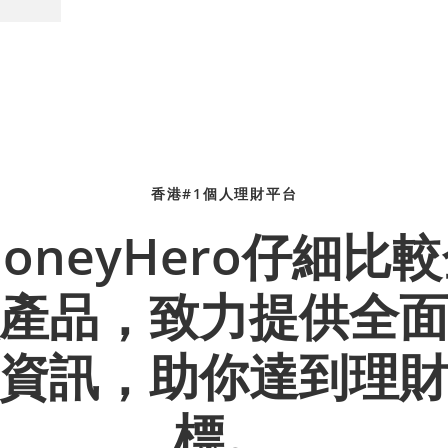
香港#1個人理財平台
oneyHero仔細比
產品，致力提供全
資訊，助你達到理
標。