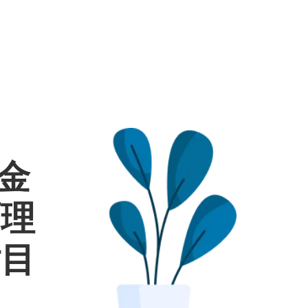
較金
面理
財目