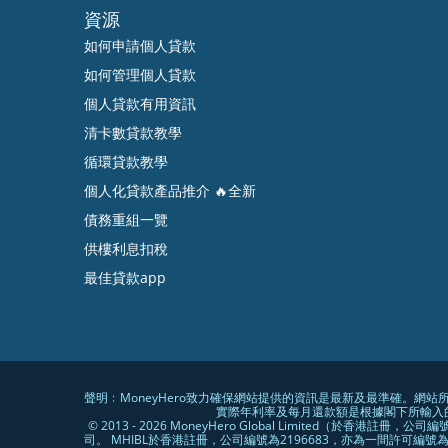
資源
如何申請個人貸款
如何管理個人貸款
個人貸款有用資訊
清卡數貸款教學
循環貸款教學
個人化貸款產品推介 🔥全新
債務重組一覽
供樓利息扣稅
最佳貸款app
聲明﹕MoneyHero致力確保網站提供的資訊是最新及最準確。網
實際年利率及每月還款額是根據閣下所輸入
© 2013 - 2026 MoneyHero Global Limited（於香港註冊，公
司。 MHIBL於香港註冊，公司編號為2196683，亦為一間許可