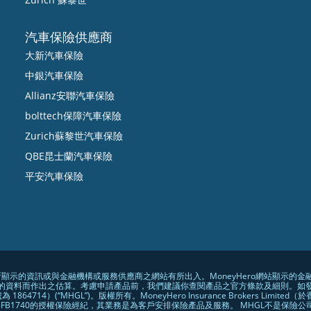
汽車保險供應商
大新汽車保險
中銀汽車保險
Allianz安聯汽車保險
bolttech保障汽車保險
Zurich蘇黎世汽車保險
QBE昆士蘭汽車保險
平安汽車保險
站所顯示的資訊或與金融機構或服務供應商之網站有所出入。MoneyHero網站顯示
的資料而作出之估算。考慮申請產品前，我們建議你查閱產品之官方條款及細則。如
司編號為 1864714）(“MHGL”)。版權所有。MoneyHero Insurance Brokers Li
編號為FB1740的授權保險經紀，其業務是為客戶安排保險產品及服務。 MHGL不是保