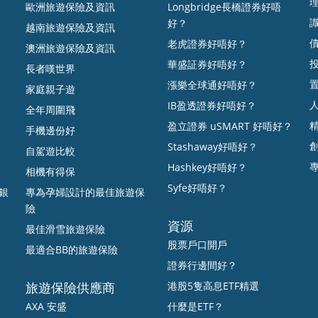
歐洲旅遊保險及資訊
Longbridge長橋證券好唔
好？
越南旅遊保險及資訊
老虎證券好唔好？
澳洲旅遊保險及資訊
華盛証券好唔好？
長者嘆世界
漲樂全球通好唔好？
家庭親子遊
IB盈透證券好唔好？
全年周圍飛
盈立證券 uSMART 好唔好？
手機邊份好
Stashaway好唔好？
自駕遊比較
Hashkey好唔好？
相機有得保
Syfe好唔好？
打銀
專為孕婦設計的最佳旅遊保
險
資源
最佳滑雪旅遊保險
股票戶口開戶
最適合BB的旅遊保險
證券行邊間好？
旅遊保險供應商
港股5隻高息ETF精選
AXA 安盛
什麼是ETF？