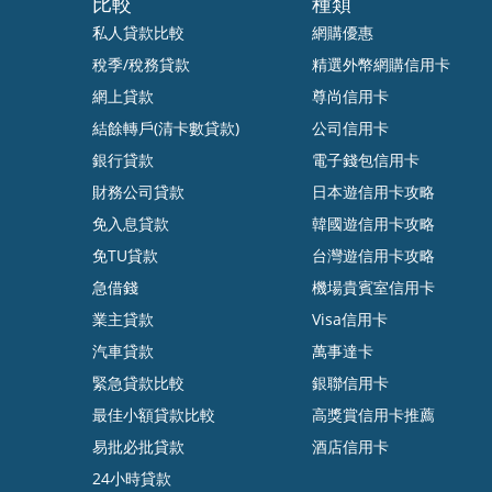
比較
種類
私人貸款比較
網購優惠
稅季/稅務貸款
精選外幣網購信用卡
網上貸款
尊尚信用卡
結餘轉戶(清卡數貸款)
公司信用卡
銀行貸款
電子錢包信用卡
財務公司貸款
日本遊信用卡攻略
免入息貸款
韓國遊信用卡攻略
免TU貸款
台灣遊信用卡攻略
急借錢
機場貴賓室信用卡
業主貸款
Visa信用卡
汽車貸款
萬事達卡
緊急貸款比較
銀聯信用卡
最佳小額貸款比較
高獎賞信用卡推薦
易批必批貸款
酒店信用卡
24小時貸款