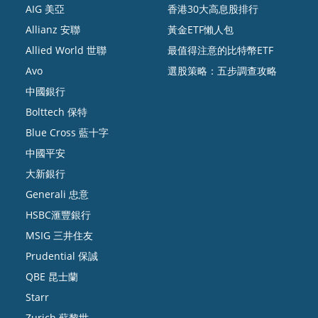
AIG 美亞
香港30大高息股排行
Allianz 安聯
黃金ETF懶人包
Allied World 世聯
最值得注意的比特幣ETF
Avo
選股策略：五步調查攻略
中國銀行
Bolttech 保特
Blue Cross 藍十字
中國平安
大新銀行
Generali 忠意
HSBC滙豐銀行
MSIG 三井住友
Prudential 保誠
QBE 昆士蘭
Starr
Zurich 蘇黎世