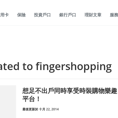
信用卡
保險
投資戶口
銀行戶口
理財文章
服
lated to fingershopping
想足不出戶同時享受時裝購物樂趣
平台！
最後更新於 十月 22, 2014