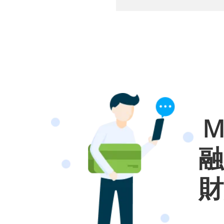
M
融
財