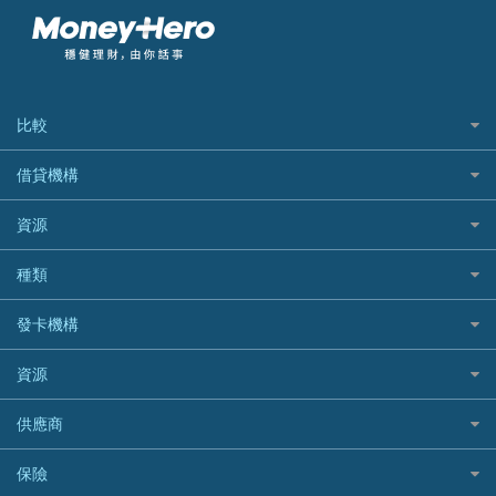
比較
私人貸款比較
借貸機構
稅季/稅務貸款
BEA 東亞銀行
資源
網上貸款
BOC 中國銀行
結餘轉戶(清卡數貸款)
如何申請個人貸款
種類
Cashing Pro 優尚信貸
銀行貸款
如何管理個人貸款
CCB(Asia) 中國建設銀行 (亞洲)
網購優惠
發卡機構
財務公司貸款
個人貸款有用資訊
Citibank 花旗銀行
精選外幣網購信用卡
免入息貸款
清卡數貸款教學
Citibank花旗銀行
資源
CNCBI 信銀國際
尊尚信用卡
免TU貸款
循環貸款教學
AE美國運通
CreFIT 維信
公司信用卡
Black Friday優惠
供應商
急借錢
個人化貸款產品推介 🔥全新
DBS星展銀行
DBS 星展銀行
電子錢包信用卡
淘寶付款方式
業主貸款
債務重組一覽
HSBC滙豐銀行
八達通自動增值信用卡
保險
DSB 大新銀行
日本遊信用卡攻略
一田購物優惠日
汽車貸款
供樓利息扣稅