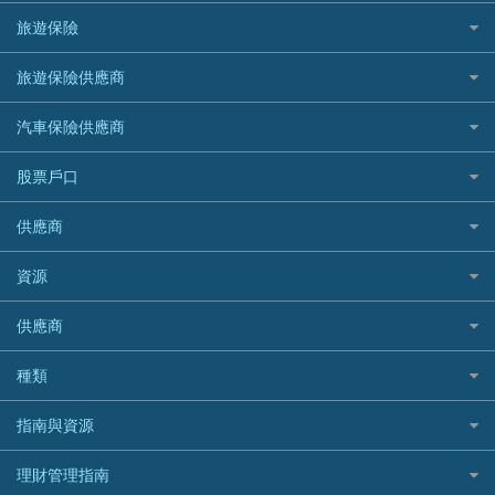
Mox
Fubon 富邦銀行
韓國遊信用卡攻略
SOGO感謝祭
旅遊保險
緊急貸款比較
旅遊保險
最佳貸款app
信銀國際
HK Finance 香港信貸
台灣遊信用卡攻略
HKTVmall優惠碼
汽車保險
最佳小額貸款比較
大新銀行
日本旅遊保險及資訊
HSBC 滙豐銀行貸款
旅遊保險供應商
機場貴賓室信用卡
交稅優惠
家居保險
易批必批貸款
恒生銀行
泰國旅遊保險及資訊
K Cash 貸款
Visa信用卡
酒店優惠碼
家傭保險
AXA 安盛
24小時貸款
汽車保險供應商
Standard Chartered渣打銀行
台灣旅遊保險及資訊
Mox 銀行
萬事達卡
機票優惠碼
寵物保險
AIG 美亞
最佳循環貸款
安信EarnMORE
韓國旅遊保險及資訊
大新汽車保險
National Resources 中潤物業按揭
銀聯信用卡
股票戶口
定期人壽保險
Allianz 安聯
AEON
歐洲旅遊保險及資訊
中銀汽車保險
OCBC 華僑銀行
高獎賞信用卡推薦
危疾保險
Allied World 世聯
富途證券
東亞銀行
供應商
越南旅遊保險及資訊
Allianz安聯汽車保險
PrimeCredit 安信信貸
酒店信用卡
年金資訊
Avo
IB盈透證券
SIM
澳洲旅遊保險及資訊
bolttech保障汽車保險
Promise 邦民日本財務
富途牛牛好唔好？
資源
樓宇火險
中國銀行
老虎證券
Airwallex信用卡
長者嘆世界
Zurich蘇黎世汽車保險
Rabbit Credit月兔信貸
Webull微牛證券好唔好？
Bolttech 保特
uSMART 盈立證券
股票戶口開戶
供應商
家庭親子遊
QBE昆士蘭汽車保險
Standard Chartered 渣打銀行
Longbridge長橋證券好唔好？
Blue Cross 藍十字
華盛証券
證券行邊間好？
全年周圍飛
平安汽車保險
UA 亞洲聯合財務
老虎證券好唔好？
銀行戶口比較
種類
中國平安
長橋證券
港股5隻高息ETF精選
手機邊份好
WeLab Bank
華盛証券好唔好？
尊尚銀行戶口
大新銀行
WeBull微牛證券
什麼是ETF？
定期存款
自駕遊比較
指南與資源
WeLend 貸款
漲樂全球通好唔好？
Citi Plus
Generali 忠意
漲樂全球通｜華泰國際
香港30大高息股排行
港元定存
相機有得保
X Wallet 貸款
IB盈透證券好唔好？
中信銀行inMotion
理財資訊
HSBC滙豐銀行
理財管理指南
OSL
黃金ETF懶人包
人民幣定存
專為孕婦設計的最佳旅遊保險
ZA Bank