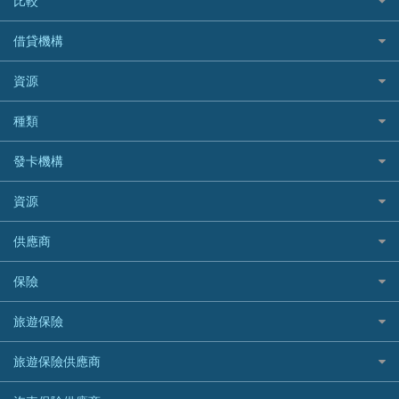
比較
私人貸款比較
借貸機構
稅季/稅務貸款
BEA 東亞銀行
資源
網上貸款
BOC 中國銀行
結餘轉戶(清卡數貸款)
如何申請個人貸款
種類
Cashing Pro 優尚信貸
銀行貸款
如何管理個人貸款
CCB(Asia) 中國建設銀行 (亞洲)
網購優惠
發卡機構
財務公司貸款
個人貸款有用資訊
Citibank 花旗銀行
精選外幣網購信用卡
免入息貸款
清卡數貸款教學
Citibank花旗銀行
資源
CNCBI 信銀國際
尊尚信用卡
免TU貸款
循環貸款教學
AE美國運通
CreFIT 維信
公司信用卡
Black Friday優惠
供應商
急借錢
個人化貸款產品推介 🔥全新
DBS星展銀行
DBS 星展銀行
電子錢包信用卡
淘寶付款方式
業主貸款
債務重組一覽
HSBC滙豐銀行
八達通自動增值信用卡
保險
DSB 大新銀行
日本遊信用卡攻略
一田購物優惠日
汽車貸款
供樓利息扣稅
Mox
Fubon 富邦銀行
韓國遊信用卡攻略
SOGO感謝祭
旅遊保險
緊急貸款比較
旅遊保險
最佳貸款app
信銀國際
HK Finance 香港信貸
台灣遊信用卡攻略
HKTVmall優惠碼
汽車保險
最佳小額貸款比較
大新銀行
日本旅遊保險及資訊
HSBC 滙豐銀行貸款
旅遊保險供應商
機場貴賓室信用卡
交稅優惠
家居保險
易批必批貸款
恒生銀行
泰國旅遊保險及資訊
K Cash 貸款
Visa信用卡
酒店優惠碼
家傭保險
AXA 安盛
24小時貸款