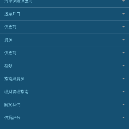
汽車保險供應商
Standard Chartered渣打銀行
台灣旅遊保險及資訊
Mox 銀行
萬事達卡
機票優惠碼
寵物保險
AIG 美亞
最佳循環貸款
安信EarnMORE
韓國旅遊保險及資訊
大新汽車保險
National Resources 中潤物業按揭
銀聯信用卡
股票戶口
定期人壽保險
Allianz 安聯
AEON
歐洲旅遊保險及資訊
中銀汽車保險
OCBC 華僑銀行
高獎賞信用卡推薦
危疾保險
Allied World 世聯
富途證券
東亞銀行
供應商
越南旅遊保險及資訊
Allianz安聯汽車保險
PrimeCredit 安信信貸
酒店信用卡
年金資訊
Avo
IB盈透證券
SIM
澳洲旅遊保險及資訊
bolttech保障汽車保險
Promise 邦民日本財務
富途牛牛好唔好？
資源
樓宇火險
中國銀行
老虎證券
Airwallex信用卡
長者嘆世界
Zurich蘇黎世汽車保險
Rabbit Credit月兔信貸
Webull微牛證券好唔好？
Bolttech 保特
uSMART 盈立證券
股票戶口開戶
供應商
家庭親子遊
QBE昆士蘭汽車保險
Standard Chartered 渣打銀行
Longbridge長橋證券好唔好？
Blue Cross 藍十字
華盛証券
證券行邊間好？
全年周圍飛
平安汽車保險
UA 亞洲聯合財務
老虎證券好唔好？
銀行戶口比較
種類
中國平安
長橋證券
港股5隻高息ETF精選
手機邊份好
WeLab Bank
華盛証券好唔好？
尊尚銀行戶口
大新銀行
WeBull微牛證券
什麼是ETF？
定期存款
自駕遊比較
指南與資源
WeLend 貸款
漲樂全球通好唔好？
Citi Plus
Generali 忠意
漲樂全球通｜華泰國際
香港30大高息股排行
港元定存
相機有得保
X Wallet 貸款
IB盈透證券好唔好？
中信銀行inMotion
理財資訊
HSBC滙豐銀行
理財管理指南
OSL
黃金ETF懶人包
人民幣定存
專為孕婦設計的最佳旅遊保險
ZA Bank
盈立證券 uSMART 好唔好？
Airwallex銀行
識慳識賺
MSIG 三井住友
StashAway
最值得注意的比特幣ETF
美元定存
常用相關詞彙
最佳滑雪旅遊保險
關於我們
Stashaway好唔好？
債務管理
Prudential 保誠
Syfe
選股策略：五步調查攻略
英鎊定存
MoneyHero電子報
最適合BB的旅遊保險
Hashkey好唔好？
投資理財
服務承諾
QBE 昆士蘭
信貸評分
澳元定存
所有合作銀行或機構
Syfe好唔好？
置業安居
網上支援
Starr