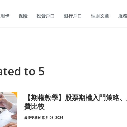
信用卡
保險
投資戶口
銀行戶口
理財文章
服
ated to 5
【期權教學】股票期權入門策略、
費比較
最後更新於 四月 03, 2024