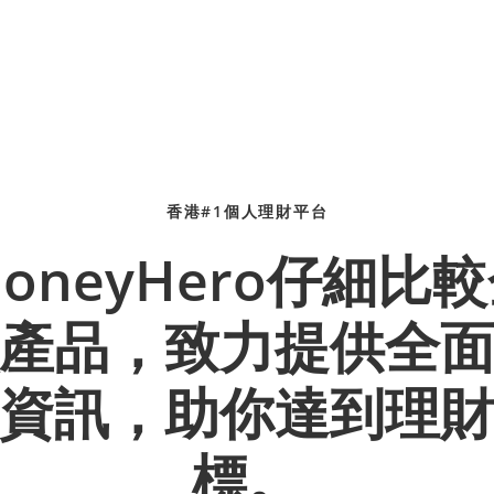
香港#1個人理財平台
oneyHero仔細比
產品，致力提供全
資訊，助你達到理
標。