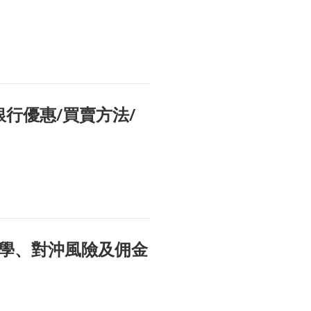
+ 銀行優惠/買賣方法/
學、對沖風險及佣金