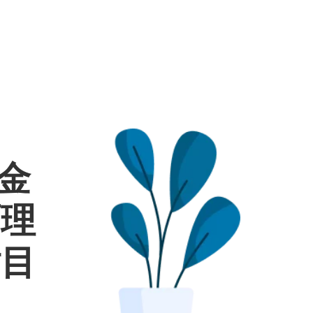
較金
面理
財目