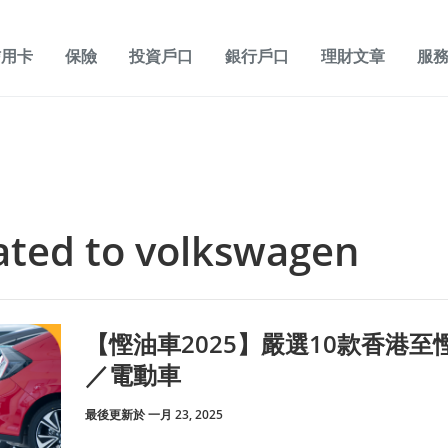
信用卡
保險
投資戶口
銀行戶口
理財文章
服
lated to volkswagen
【慳油車2025】嚴選10款香港
／電動車
最後更新於 一月 23, 2025