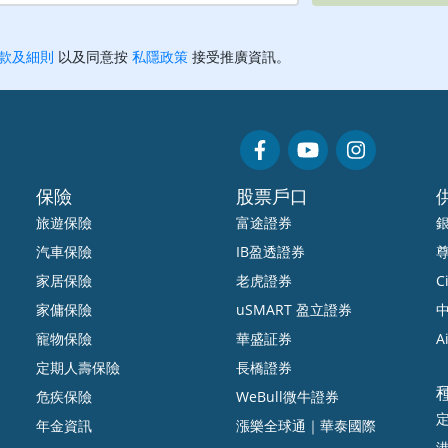
保險
股票戶口
旅遊保險
富途證券
汽車保險
IB盈透證券
家居保險
老虎證券
Ci
家傭保險
uSMART 盈立證券
中
寵物保險
華盛証券
A
定期人壽保險
長橋證券
危疾保險
WeBull微牛證券
年金資訊
漲樂全球通｜華泰國際