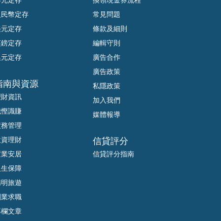
人民幣定存
常見問題
美元定存
條款及細則
英鎊定存
編輯守則
澳元定存
廣告合作
廣告政策
指南與資源
私隱政策
理財資訊
加入我們
識慳識賺
媒體報導
債務管理
投資理財
信貸評分
置業安居
信貸評分指南
人生保障
精明旅遊
創業求職
專欄文章