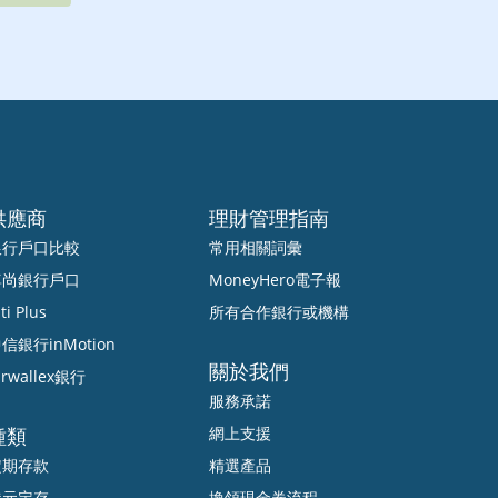
供應商
理財管理指南
銀行戶口比較
常用相關詞彙
尊尚銀行戶口
MoneyHero電子報
ti Plus
所有合作銀行或機構
信銀行inMotion
關於我們
irwallex銀行
服務承諾
種類
網上支援
定期存款
精選產品
港元定存
換領現金券流程