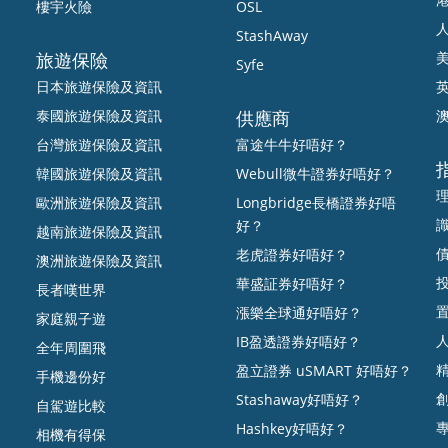
樓宇火險
OSL
StashAway
旅遊保險
Syfe
日本旅遊保險及資訊
泰國旅遊保險及資訊
供應商
台灣旅遊保險及資訊
富途牛牛好唔好？
韓國旅遊保險及資訊
Webull微牛證券好唔好？
歐洲旅遊保險及資訊
Longbridge長橋證券好唔
好？
越南旅遊保險及資訊
老虎證券好唔好？
澳洲旅遊保險及資訊
華盛証券好唔好？
長者嘆世界
漲樂全球通好唔好？
家庭親子遊
IB盈透證券好唔好？
全年周圍飛
盈立證券 uSMART 好唔好？
手機邊份好
Stashaway好唔好？
自駕遊比較
Hashkey好唔好？
相機有得保