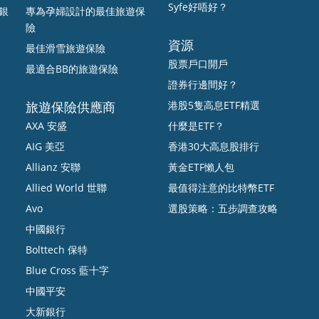
Syfe好唔好？
打銀
專為孕婦設計的最佳旅遊保
險
資源
最佳滑雪旅遊保險
股票戶口開戶
最適合BB的旅遊保險
證券行邊間好？
旅遊保險供應商
港股5隻高息ETF精選
AXA 安盛
什麼是ETF？
AIG 美亞
香港30大高息股排行
Allianz 安聯
黃金ETF懶人包
Allied World 世聯
最值得注意的比特幣ETF
Avo
選股策略：五步調查攻略
中國銀行
Bolttech 保特
Blue Cross 藍十字
中國平安
大新銀行