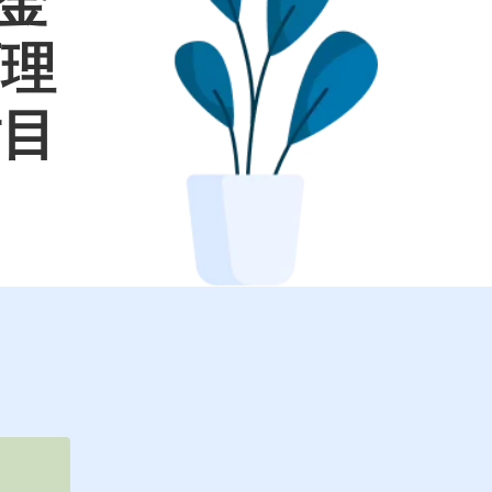
較金
面理
財目