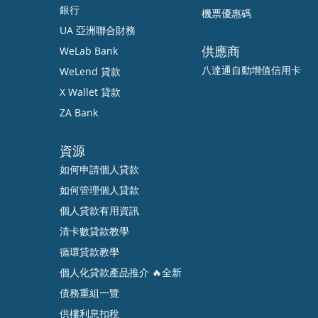
銀行
機票優惠碼
UA 亞洲聯合財務
供應商
WeLab Bank
八達通自動增值信用卡
WeLend 貸款
X Wallet 貸款
ZA Bank
資源
如何申請個人貸款
如何管理個人貸款
個人貸款有用資訊
清卡數貸款教學
循環貸款教學
個人化貸款產品推介 🔥全新
債務重組一覽
供樓利息扣稅