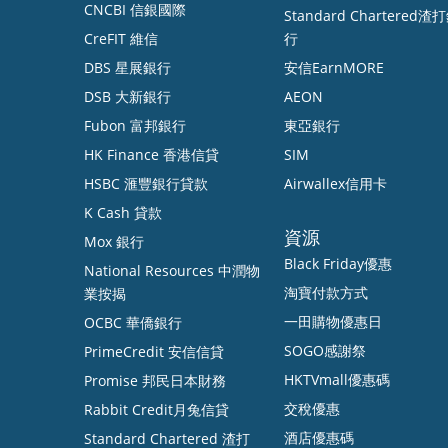
CNCBI 信銀國際
Standard Chartered渣
CreFIT 維信
行
DBS 星展銀行
安信EarnMORE
DSB 大新銀行
AEON
Fubon 富邦銀行
東亞銀行
HK Finance 香港信貸
SIM
HSBC 滙豐銀行貸款
Airwallex信用卡
K Cash 貸款
資源
Mox 銀行
Black Friday優惠
National Resources 中潤物
淘寶付款方式
業按揭
一田購物優惠日
OCBC 華僑銀行
SOGO感謝祭
PrimeCredit 安信信貸
HKTVmall優惠碼
Promise 邦民日本財務
交稅優惠
Rabbit Credit月兔信貸
酒店優惠碼
Standard Chartered 渣打