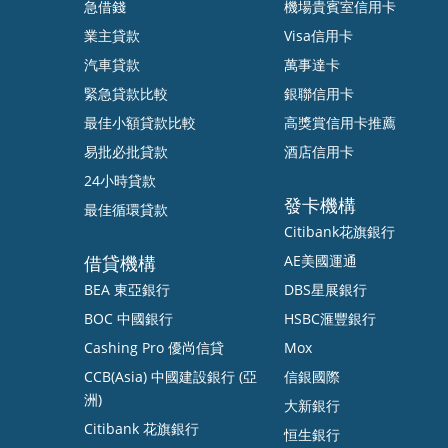
急借錢
機場貴賓室信用卡
業主貸款
Visa信用卡
汽車貸款
萬事達卡
緊急貸款比較
銀聯信用卡
最佳小額貸款比較
高獎賞信用卡推薦
易批必批貸款
酒店信用卡
24小時貸款
發卡機構
最佳循環貸款
Citibank花旗銀行
借貸機構
AE美國運通
BEA 東亞銀行
DBS星展銀行
BOC 中國銀行
HSBC滙豐銀行
Cashing Pro 優尚信貸
Mox
CCB(Asia) 中國建設銀行 (亞
信銀國際
洲)
大新銀行
Citibank 花旗銀行
恒生銀行