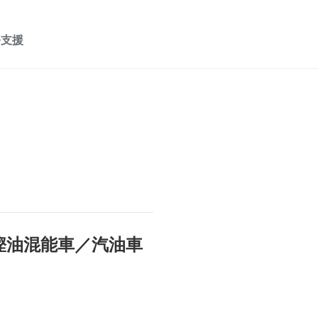
務支援
至慳油混能車／汽油車