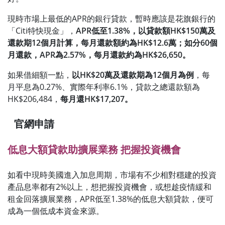
現時市場上最低的APR的銀行貸款，暫時應該是花旗銀行的
「Citi特快現金」，
APR低至1.38%，以貸款額HK$150萬及
還款期12個月計算，每月還款額約為HK$12.6萬；如分60個
月還款，APR為2.57%，每月還款約為HK$26,650。
如果借細額一點，
以HK$20萬及還款期為12個月為例
，每
月平息為0.27%、實際年利率6.1%，貸款之總還款額為
HK$206,484，
每月還HK$17,207。
官網申請
低息大額貸款助擴展業務 把握投資機會
如看中現時美國進入加息周期，市場有不少相對穩建的投資
產品息率都有2%以上，想把握投資機會，或想趁疫情緩和
租金回落擴展業務，APR低至1.38%的低息大額貸款，便可
成為一個低成本資金來源。