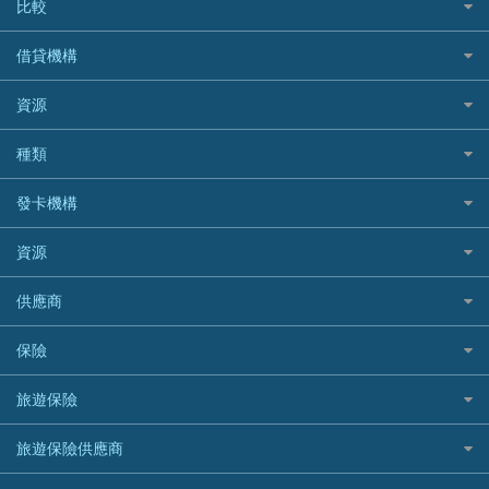
比較
私人貸款比較
借貸機構
稅季/稅務貸款
BEA 東亞銀行
資源
網上貸款
BOC 中國銀行
結餘轉戶(清卡數貸款)
如何申請個人貸款
種類
Cashing Pro 優尚信貸
銀行貸款
如何管理個人貸款
CCB(Asia) 中國建設銀行 (亞洲)
網購優惠
發卡機構
財務公司貸款
個人貸款有用資訊
Citibank 花旗銀行
精選外幣網購信用卡
免入息貸款
清卡數貸款教學
Citibank花旗銀行
資源
CNCBI 信銀國際
尊尚信用卡
免TU貸款
循環貸款教學
AE美國運通
CreFIT 維信
公司信用卡
Black Friday優惠
供應商
急借錢
個人化貸款產品推介 🔥全新
DBS星展銀行
DBS 星展銀行
電子錢包信用卡
淘寶付款方式
業主貸款
債務重組一覽
HSBC滙豐銀行
八達通自動增值信用卡
保險
DSB 大新銀行
日本遊信用卡攻略
一田購物優惠日
汽車貸款
供樓利息扣稅
Mox
Fubon 富邦銀行
韓國遊信用卡攻略
SOGO感謝祭
旅遊保險
緊急貸款比較
旅遊保險
最佳貸款app
信銀國際
HK Finance 香港信貸
台灣遊信用卡攻略
HKTVmall優惠碼
汽車保險
最佳小額貸款比較
大新銀行
日本旅遊保險及資訊
HSBC 滙豐銀行貸款
旅遊保險供應商
機場貴賓室信用卡
交稅優惠
家居保險
易批必批貸款
恒生銀行
泰國旅遊保險及資訊
K Cash 貸款
Visa信用卡
酒店優惠碼