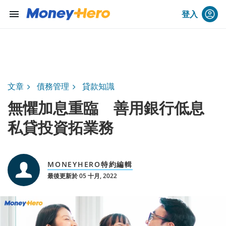
menu
登入
文章
債務管理
貸款知識
無懼加息重臨 善用銀行低息
私貸投資拓業務
MONEYHERO特約編輯
最後更新於 05 十月, 2022