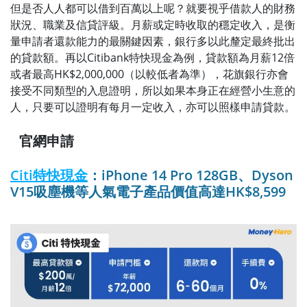
但是否人人都可以借到百萬以上呢？就要視乎借款人的財務
狀況、職業及信貸評級。月薪或定時收取的穩定收入，是衡
量申請者還款能力的最關鍵因素，銀行多以此釐定最終批出
的貸款額。再以Citibank特快現金為例，貸款額為月薪12倍
或者最高HK$2,000,000（以較低者為準），花旗銀行亦會
接受不同類型的入息證明，所以如果本身正在經營小生意的
人，只要可以證明有每月一定收入，亦可以照樣申請貸款。
官網申請
Citi特快現金
：iPhone 14 Pro 128GB、Dyson
V15吸塵機等人氣電子產品價值高達HK$8,599