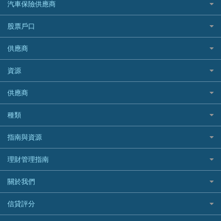
家傭保險
AXA 安盛
24小時貸款
汽車保險供應商
Standard Chartered渣打銀行
台灣旅遊保險及資訊
Mox 銀行
萬事達卡
機票優惠碼
寵物保險
AIG 美亞
最佳循環貸款
安信EarnMORE
韓國旅遊保險及資訊
大新汽車保險
National Resources 中潤物業按揭
銀聯信用卡
股票戶口
定期人壽保險
Allianz 安聯
AEON
歐洲旅遊保險及資訊
中銀汽車保險
OCBC 華僑銀行
高獎賞信用卡推薦
危疾保險
Allied World 世聯
富途證券
東亞銀行
供應商
越南旅遊保險及資訊
Allianz安聯汽車保險
PrimeCredit 安信信貸
酒店信用卡
年金資訊
Avo
IB盈透證券
SIM
澳洲旅遊保險及資訊
bolttech保障汽車保險
Promise 邦民日本財務
富途牛牛好唔好？
資源
樓宇火險
中國銀行
老虎證券
Airwallex信用卡
長者嘆世界
Zurich蘇黎世汽車保險
Rabbit Credit月兔信貸
Webull微牛證券好唔好？
Bolttech 保特
uSMART 盈立證券
股票戶口開戶
供應商
家庭親子遊
QBE昆士蘭汽車保險
Standard Chartered 渣打銀行
Longbridge長橋證券好唔好？
Blue Cross 藍十字
華盛証券
證券行邊間好？
全年周圍飛
平安汽車保險
UA 亞洲聯合財務
老虎證券好唔好？
銀行戶口比較
種類
中國平安
長橋證券
港股5隻高息ETF精選
手機邊份好
WeLab Bank
華盛証券好唔好？
尊尚銀行戶口
大新銀行
WeBull微牛證券
什麼是ETF？
定期存款
自駕遊比較
指南與資源
WeLend 貸款
漲樂全球通好唔好？
Citi Plus
Generali 忠意
漲樂全球通｜華泰國際
香港30大高息股排行
港元定存
相機有得保
X Wallet 貸款
IB盈透證券好唔好？
中信銀行inMotion
理財資訊
HSBC滙豐銀行
理財管理指南
OSL
黃金ETF懶人包
人民幣定存
專為孕婦設計的最佳旅遊保險
ZA Bank
盈立證券 uSMART 好唔好？
Airwallex銀行
識慳識賺
MSIG 三井住友
StashAway
最值得注意的比特幣ETF
美元定存
常用相關詞彙
最佳滑雪旅遊保險
關於我們
Stashaway好唔好？
債務管理
Prudential 保誠
Syfe
選股策略：五步調查攻略
英鎊定存
MoneyHero電子報
最適合BB的旅遊保險
Hashkey好唔好？
投資理財
服務承諾
QBE 昆士蘭
信貸評分
澳元定存
所有合作銀行或機構
Syfe好唔好？
置業安居
網上支援
Starr