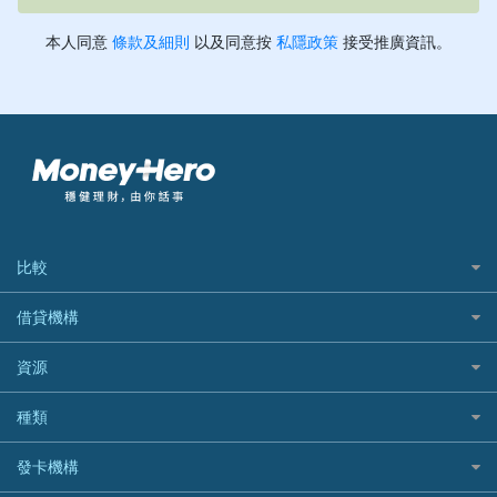
比較
私人貸款比較
借貸機構
稅季/稅務貸款
BEA 東亞銀行
資源
網上貸款
BOC 中國銀行
結餘轉戶(清卡數貸款)
如何申請個人貸款
種類
Cashing Pro 優尚信貸
銀行貸款
如何管理個人貸款
CCB(Asia) 中國建設銀行 (亞洲)
網購優惠
發卡機構
財務公司貸款
個人貸款有用資訊
Citibank 花旗銀行
精選外幣網購信用卡