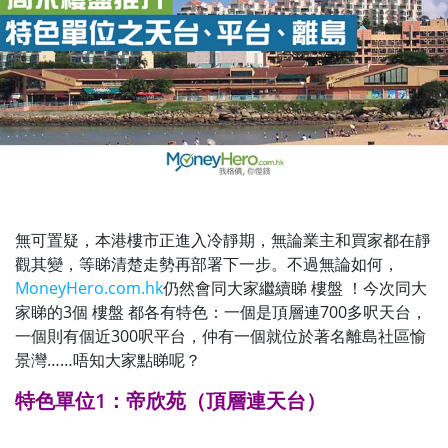
無可置疑，本港樓市正進入冷靜期，無論業主和買家都在靜
觀其變，等睇清楚走勢再部署下一步。不過無論如何，
MoneyHero.com.hk
仍然會同大家繼續睇 樓盤 ！今次同大
家睇的3個 樓盤 都各有特色：一個是頂層連700多呎天台，
一個則有個近300呎平台，仲有一個就位於著名離島社區愉
景灣……唔知大家點睇呢？
特色單位1：帝欣苑（頂層連天台）