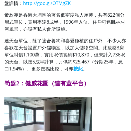
盤詳情：
http://goo.gl/OTMgZK
帝欣苑是香港大埔區的著名低密度私人屋苑，共有822個分
層式單位，實用率達8成半，1996年入伙。住戶可遠眺林村
河風景，亦設有私人會所設施。
連天台單位，除了適合養狗和喜愛種植的住戶外，不少人亦
喜歡在天台設置戶外儲物室，以加大儲物空間。此放盤3房
單位叫價1,100萬，實用呎價實約$10,870，但未計入736呎
的天台。以按5成半計算，月供約$25,467（分期25年，息
口1.94%）。更多按揭比較，可即
按此
。
筍盤2：健威花園（連有蓋平台）