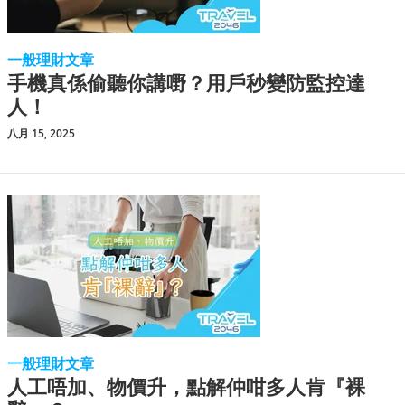
一般理財文章
手機真係偷聽你講嘢？用戶秒變防監控達
人！
八月 15, 2025
一般理財文章
人工唔加、物價升，點解仲咁多人肯『裸