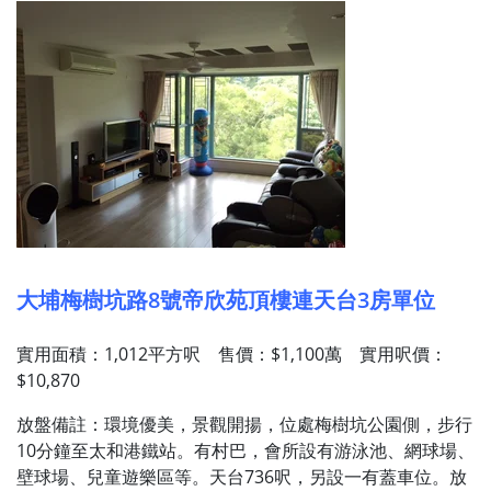
大埔梅樹坑路8號帝欣苑頂樓連天台3房單位
實用面積：1,012平方呎 售價：$1,100萬 實用呎價：
$10,870
放盤備註：環境優美，景觀開揚，位處梅樹坑公園側，步行
10分鐘至太和港鐵站。有村巴，會所設有游泳池、網球場、
壁球場、兒童遊樂區等。天台736呎，另設一有蓋車位。放