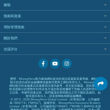
全年周圍飛
平安汽車保險
UA 亞洲聯合財務
老虎證券好唔好？
銀行戶口比較
種類
中國平安
長橋證券
港股5隻高息ETF精選
手機邊份好
WeLab Bank
華盛証券好唔好？
尊尚銀行戶口
大新銀行
WeBull微牛證券
什麼是ETF？
定期存款
自駕遊比較
指南與資源
WeLend 貸款
漲樂全球通好唔好？
Citi Plus
Generali 忠意
漲樂全球通｜華泰國際
香港30大高息股排行
港元定存
相機有得保
X Wallet 貸款
IB盈透證券好唔好？
中信銀行inMotion
理財資訊
HSBC滙豐銀行
理財管理指南
OSL
黃金ETF懶人包
人民幣定存
專為孕婦設計的最佳旅遊保險
ZA Bank
盈立證券 uSMART 好唔好？
Airwallex銀行
識慳識賺
MSIG 三井住友
StashAway
最值得注意的比特幣ETF
美元定存
常用相關詞彙
最佳滑雪旅遊保險
關於我們
Stashaway好唔好？
債務管理
Prudential 保誠
Syfe
選股策略：五步調查攻略
英鎊定存
MoneyHero電子報
最適合BB的旅遊保險
Hashkey好唔好？
投資理財
服務承諾
QBE 昆士蘭
信貸評分
澳元定存
所有合作銀行或機構
Syfe好唔好？
置業安居
網上支援
Starr
信貸評分指南
人生保障
精選產品
Zurich 蘇黎世
精明旅遊
換領現金券流程
創業求職
常見問題
聲明﹕MoneyHero致力確保網站提供的資訊是最新及最準確。網站所
顯示的資訊或與金融機構或服務供應商之網站有所出入。MoneyHero
專欄文章
條款及細則
網站顯示的金融產品及服務資訊僅供參考，並非提供建議。貸款產品比
較頁面顯示的實際年利率及每月還款額是根據閣下所輸入的資料而作出
編輯守則
之估算。考慮申請產品前，我們建議你查閱產品之官方條款及細則。如
發現資訊有出入，請直接聯絡相關金融機構。
廣告合作
© 2013 - 2026 MoneyHero Global Limited（於香港註冊，公司編號
為 1864714）(“MHGL”)。版權所有。MoneyHero Insurance Brokers
廣告政策
Limited（於香港註冊，公司編號為2196683）(”MHIBL”) 為MHGL全資
擁有的子公司。 MHIBL於香港註冊，公司編號為2196683，亦為一間