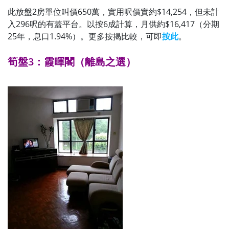
此放盤2房單位叫價650萬，實用呎價實約$14,254，但未計
入296呎的有蓋平台。以按6成計算，月供約$16,417（分期
25年，息口1.94%）。更多按揭比較，可即
按此
。
筍盤3：霞暉閣（離島之選）