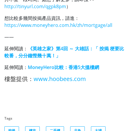
http://tinyurl.com/qgpk8pm
）
想比較多幾間按揭產品資訊，請進：
https://www.moneyhero.com.hk/zh/mortgage/all
——
延伸閱讀：
《英雄之家》第4回 ～ 大雄話：「 按揭 梗要比
較番，分分鐘慳幾十萬！」
延伸閱讀：
MoneyHero比較：香港5大搵樓網
樓盤提供：
www.hoobees.com
Tags
按揭
樓市
二手樓
北角
大埔