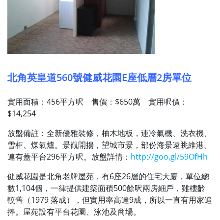
北角英皇道560號健威花園E座低層2房單位
實用面積：456平方呎 售價：$650萬 實用呎價：
$14,254
放盤備註：全新優雅裝修，柚木地板，連冷氣機、洗衣機、
雪柜、煤氣爐。景觀開揚，望城市景，部份海景遠眺維港。
連有蓋平台296平方呎。放盤詳情：
http://goo.gl/59OfHh
健威花園是北角老牌屋苑，有6座26層的住宅大廈，單位總
數1,104個，一律提供建築面積500餘呎兩房細戶，雖樓齡
較舊（1979 落成），但實用率高達9成，所以一直有用家追
捧。屋苑設有平台花園、泳池及商場。