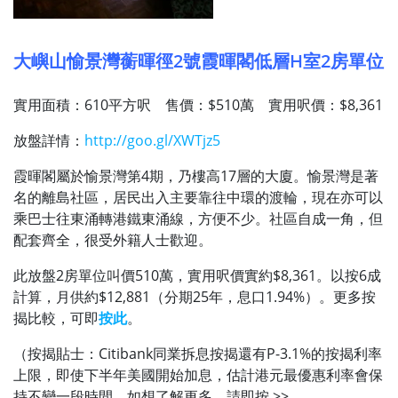
大嶼山愉景灣蘅暉徑2號霞暉閣低層H室2房單位
實用面積：610平方呎 售價：$510萬 實用呎價：$8,361
放盤詳情：
http://goo.gl/XWTjz5
霞暉閣屬於愉景灣第4期，乃樓高17層的大廈。愉景灣是著
名的離島社區，居民出入主要靠往中環的渡輪，現在亦可以
乘巴士往東涌轉港鐵東涌線，方便不少。社區自成一角，但
配套齊全，很受外籍人士歡迎。
此放盤2房單位叫價510萬，實用呎價實約$8,361。以按6成
計算，月供約$12,881（分期25年，息口1.94%）。更多按
揭比較，可即
按此
。
（按揭貼士：Citibank同業拆息按揭還有P-3.1%的按揭利率
上限，即使下半年美國開始加息，估計港元最優惠利率會保
持不變一段時間。如想了解更多，請即按 >>