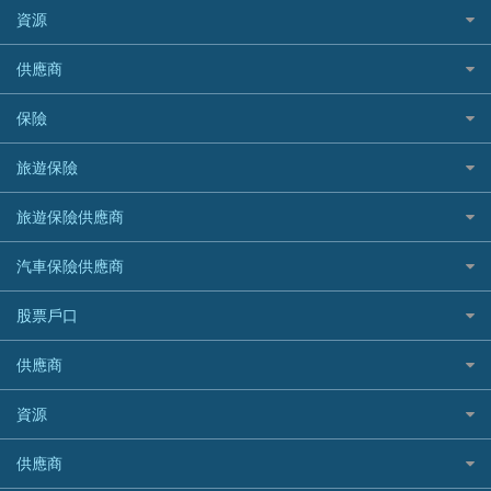
免入息貸款
清卡數貸款教學
Citibank花旗銀行
資源
CNCBI 信銀國際
尊尚信用卡
免TU貸款
循環貸款教學
AE美國運通
CreFIT 維信
公司信用卡
Black Friday優惠
供應商
急借錢
個人化貸款產品推介 🔥全新
DBS星展銀行
DBS 星展銀行
電子錢包信用卡
淘寶付款方式
業主貸款
債務重組一覽
HSBC滙豐銀行
八達通自動增值信用卡
保險
DSB 大新銀行
日本遊信用卡攻略
一田購物優惠日
汽車貸款
供樓利息扣稅
Mox
Fubon 富邦銀行
韓國遊信用卡攻略
SOGO感謝祭
旅遊保險
緊急貸款比較
旅遊保險
最佳貸款app
信銀國際
HK Finance 香港信貸
台灣遊信用卡攻略
HKTVmall優惠碼
汽車保險
最佳小額貸款比較
大新銀行
日本旅遊保險及資訊
HSBC 滙豐銀行貸款
旅遊保險供應商
機場貴賓室信用卡
交稅優惠
家居保險
易批必批貸款
恒生銀行
泰國旅遊保險及資訊
K Cash 貸款
Visa信用卡
酒店優惠碼
家傭保險
AXA 安盛
24小時貸款
汽車保險供應商
Standard Chartered渣打銀行
台灣旅遊保險及資訊
Mox 銀行
萬事達卡
機票優惠碼
寵物保險
AIG 美亞
最佳循環貸款
安信EarnMORE
韓國旅遊保險及資訊
大新汽車保險
National Resources 中潤物業按揭
銀聯信用卡
股票戶口
定期人壽保險
Allianz 安聯
AEON
歐洲旅遊保險及資訊
中銀汽車保險
OCBC 華僑銀行
高獎賞信用卡推薦
危疾保險
Allied World 世聯
富途證券
東亞銀行
供應商
越南旅遊保險及資訊
Allianz安聯汽車保險
PrimeCredit 安信信貸
酒店信用卡
年金資訊
Avo
IB盈透證券
SIM
澳洲旅遊保險及資訊
bolttech保障汽車保險
Promise 邦民日本財務
富途牛牛好唔好？
資源
樓宇火險
中國銀行
老虎證券
Airwallex信用卡
長者嘆世界
Zurich蘇黎世汽車保險
Rabbit Credit月兔信貸
Webull微牛證券好唔好？
Bolttech 保特
uSMART 盈立證券
股票戶口開戶
供應商
家庭親子遊
QBE昆士蘭汽車保險
Standard Chartered 渣打銀行
Longbridge長橋證券好唔好？
Blue Cross 藍十字
華盛証券
證券行邊間好？