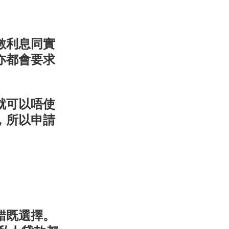
數利息同實
亦都會要求
就可以唔使
，所以申請
錯既選擇。