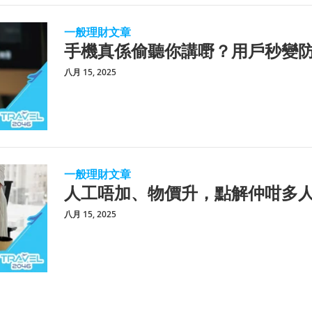
一般理財文章
手機真係偷聽你講嘢？用戶秒變
八月 15, 2025
一般理財文章
人工唔加、物價升，點解仲咁多
八月 15, 2025