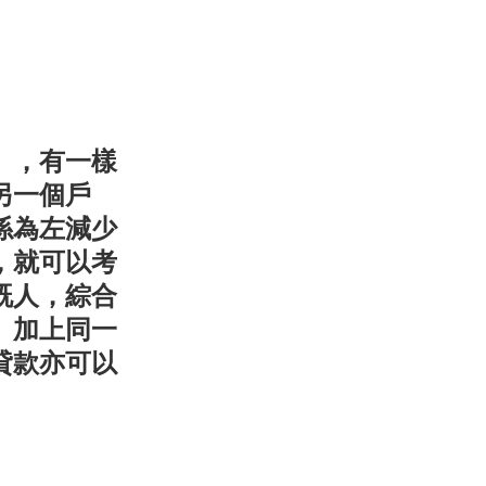
），有一樣
另一個戶
係為左減少
，就可以考
既人，綜合
。加上同一
貸款亦可以