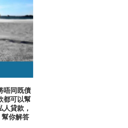
將唔同既債
款都可以幫
私人貸款，
」幫你解答