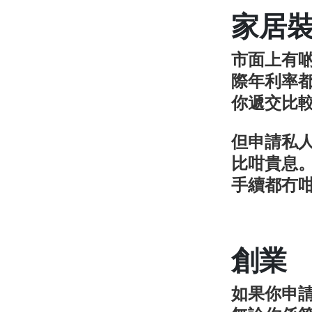
家居
市面上有
際年利率
你遞交比
但申請私
比咁貴息
手續都冇
創業
如果你申