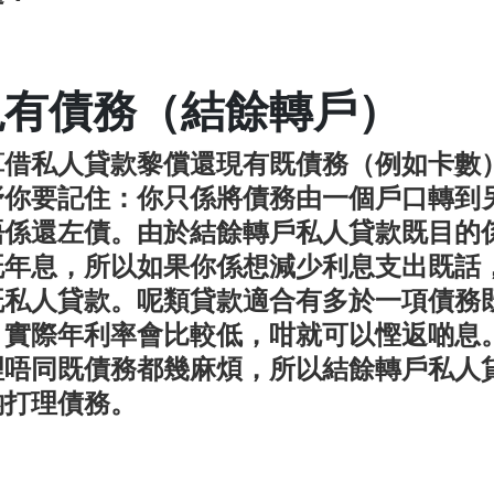
現有債務（結餘轉戶）
算借私人貸款黎償還現有既債務（例如卡數
野你要記住：你只係將債務由一個戶口轉到
唔係還左債。由於結餘轉戶私人貸款既目的
既年息，所以如果你係想減少利息支出既話
既私人貸款。呢類貸款適合有多於一項債務
，實際年利率會比較低，咁就可以慳返啲息
理唔同既債務都幾麻煩，所以結餘轉戶私人
啲打理債務。