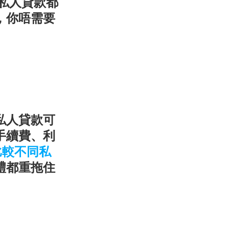
私人貸款都
，你唔需要
私人貸款可
手續費、利
比較不同私
禮都重拖住