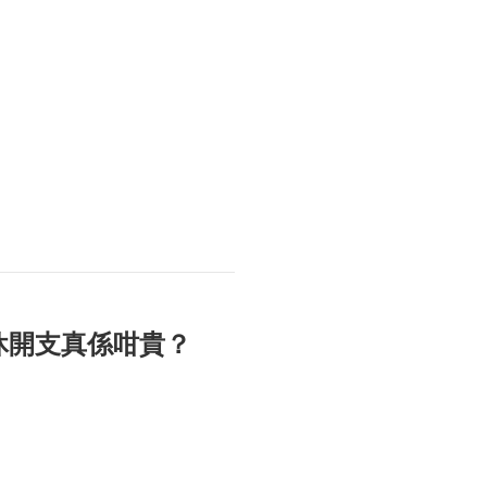
休開支真係咁貴？