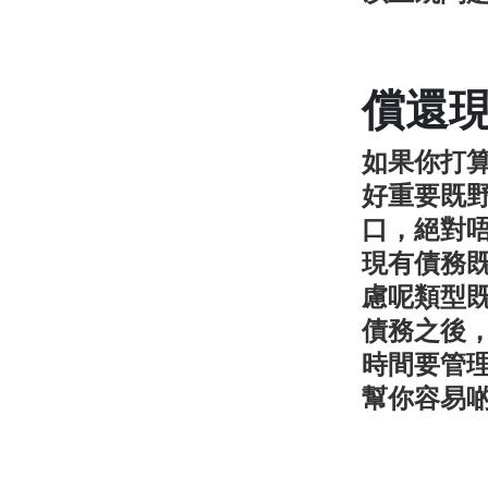
償還
如果你打
好重要既
口，絕對
現有債務
慮呢類型
債務之後
時間要管
幫你容易