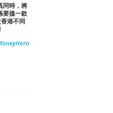
既同時，將
係要搵一款
較香港不同
！
MoneyHero