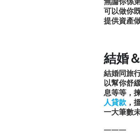
無論你係
可以做你
提供資產
結婚
結婚同旅
以幫你舒
息等等，揀
人貸款
，
一大筆數
———