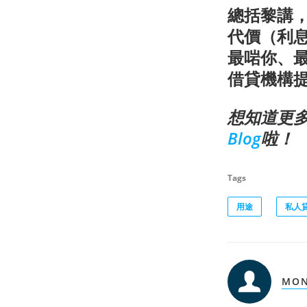
總括黎講
代價（利
最啱你、最
借貸機構
想知道更
Blog
啦！
Tags
用途
私人
MON