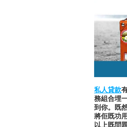
私人貸款
務組合埋
到你。既
將佢既功用
以上既問