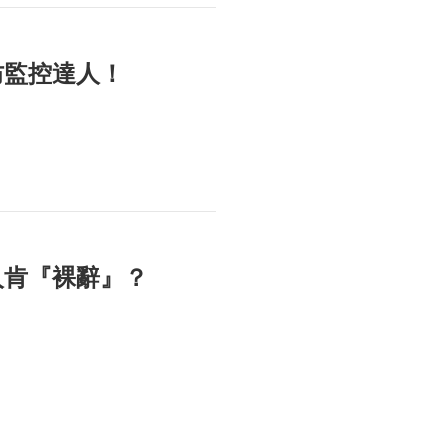
防監控達人！
人肯『裸辭』？