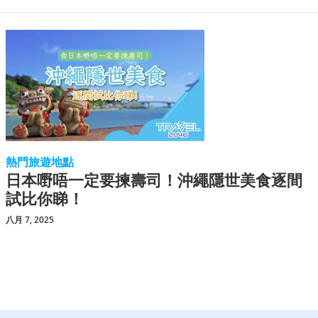
熱門旅遊地點
日本嘢唔一定要揀壽司！沖繩隱世美食逐間
試比你睇！
八月 7, 2025