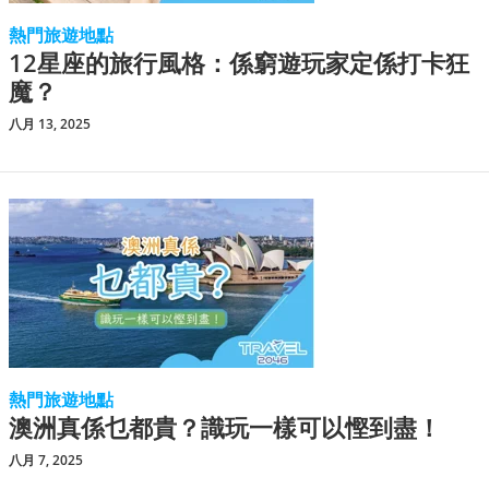
熱門旅遊地點
12星座的旅行風格：係窮遊玩家定係打卡狂
魔？
八月 13, 2025
熱門旅遊地點
澳洲真係乜都貴？識玩一樣可以慳到盡！
八月 7, 2025