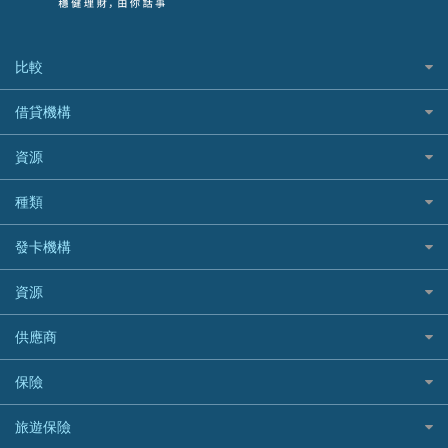
比較
私人貸款比較
借貸機構
稅季/稅務貸款
BEA 東亞銀行
資源
網上貸款
BOC 中國銀行
結餘轉戶(清卡數貸款)
如何申請個人貸款
種類
Cashing Pro 優尚信貸
銀行貸款
如何管理個人貸款
CCB(Asia) 中國建設銀行 (亞洲)
網購優惠
發卡機構
財務公司貸款
個人貸款有用資訊
Citibank 花旗銀行
精選外幣網購信用卡
免入息貸款
清卡數貸款教學
Citibank花旗銀行
資源
CNCBI 信銀國際
尊尚信用卡
免TU貸款
循環貸款教學
AE美國運通
CreFIT 維信
公司信用卡
Black Friday優惠
供應商
急借錢
個人化貸款產品推介 🔥全新
DBS星展銀行
DBS 星展銀行
電子錢包信用卡
淘寶付款方式
業主貸款
債務重組一覽
HSBC滙豐銀行
八達通自動增值信用卡
保險
DSB 大新銀行
日本遊信用卡攻略
一田購物優惠日
汽車貸款
供樓利息扣稅
Mox
Fubon 富邦銀行
韓國遊信用卡攻略
SOGO感謝祭
旅遊保險
緊急貸款比較
旅遊保險
最佳貸款app
信銀國際
HK Finance 香港信貸
台灣遊信用卡攻略