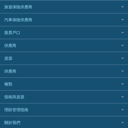
HKTVmall優惠碼
汽車保險
最佳小額貸款比較
大新銀行
日本旅遊保險及資訊
HSBC 滙豐銀行貸款
旅遊保險供應商
機場貴賓室信用卡
交稅優惠
家居保險
易批必批貸款
恒生銀行
泰國旅遊保險及資訊
K Cash 貸款
Visa信用卡
酒店優惠碼
家傭保險
AXA 安盛
24小時貸款
汽車保險供應商
Standard Chartered渣打銀行
台灣旅遊保險及資訊
Mox 銀行
萬事達卡
機票優惠碼
寵物保險
AIG 美亞
最佳循環貸款
安信EarnMORE
韓國旅遊保險及資訊
大新汽車保險
National Resources 中潤物業按揭
銀聯信用卡
股票戶口
定期人壽保險
Allianz 安聯
AEON
歐洲旅遊保險及資訊
中銀汽車保險
OCBC 華僑銀行
高獎賞信用卡推薦
危疾保險
Allied World 世聯
富途證券
東亞銀行
供應商
越南旅遊保險及資訊
Allianz安聯汽車保險
PrimeCredit 安信信貸
酒店信用卡
年金資訊
Avo
IB盈透證券
SIM
澳洲旅遊保險及資訊
bolttech保障汽車保險
Promise 邦民日本財務
富途牛牛好唔好？
資源
樓宇火險
中國銀行
老虎證券
Airwallex信用卡
長者嘆世界
Zurich蘇黎世汽車保險
Rabbit Credit月兔信貸
Webull微牛證券好唔好？
Bolttech 保特
uSMART 盈立證券
股票戶口開戶
供應商
家庭親子遊
QBE昆士蘭汽車保險
Standard Chartered 渣打銀行
Longbridge長橋證券好唔好？
Blue Cross 藍十字
華盛証券
證券行邊間好？
全年周圍飛
平安汽車保險
UA 亞洲聯合財務
老虎證券好唔好？
銀行戶口比較
種類
中國平安
長橋證券
港股5隻高息ETF精選
手機邊份好
WeLab Bank
華盛証券好唔好？
尊尚銀行戶口
大新銀行
WeBull微牛證券
什麼是ETF？
定期存款
自駕遊比較
指南與資源
WeLend 貸款
漲樂全球通好唔好？
Citi Plus
Generali 忠意
漲樂全球通｜華泰國際
香港30大高息股排行
港元定存
相機有得保
X Wallet 貸款
IB盈透證券好唔好？
中信銀行inMotion
理財資訊
HSBC滙豐銀行
理財管理指南
OSL
黃金ETF懶人包
人民幣定存
專為孕婦設計的最佳旅遊保險
ZA Bank
盈立證券 uSMART 好唔好？
Airwallex銀行
識慳識賺
MSIG 三井住友
StashAway
最值得注意的比特幣ETF
美元定存
常用相關詞彙
最佳滑雪旅遊保險
關於我們
Stashaway好唔好？
債務管理
Prudential 保誠
Syfe
選股策略：五步調查攻略