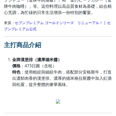
牌牛肉咖哩）」等。這些料理以高品質食材為基礎，結合精
心烹調，為忙碌的日常生活增添一份特別的饗宴。
來源：
セブンプレミアム ゴールドシリーズ リニューアル！ | セ
ブンプレミアム公式
主打商品介紹
金牌漢堡排（濃厚德米醬）
價格
：473日圓（含稅）
特色
：使用粗絞與細絞牛肉，搭配部分安格斯牛，打造
出濃郁肉香的漢堡排。濃厚的德米格拉斯醬中加入紅酒
與松露，提升整體的奢華風味。