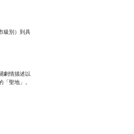
市級別）到具
關劇情描述以
的「聖地」。