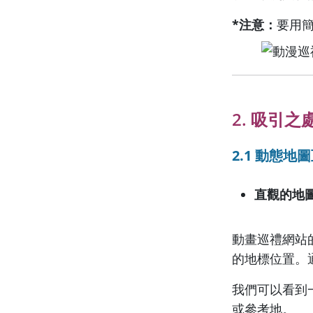
*注意：
要用
2. 吸引之
2.1 動態地
直觀的地
動畫巡禮網站
的地標位置。通過鏈
我們可以看到
或參考地。