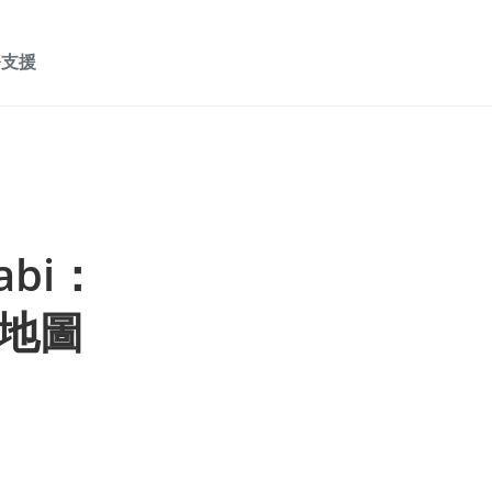
務支援
abi：
地圖