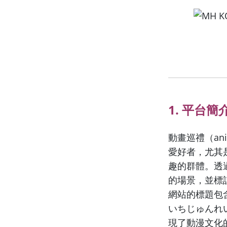
1. 平台簡
動畫巡禮（an
愛好者，尤其
趣的群體。透
的場景，並標
網站的標題包
いちじゅんれい
現了動漫文化