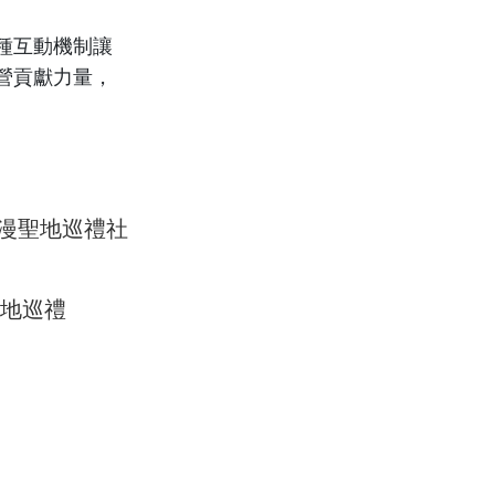
種互動機制讓
營貢獻力量，
漫聖地巡禮社