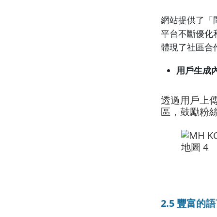
網站提供了「
平台不斷優化
體現了社區合
用戶生成
透過用戶上
區，鼓勵粉
2.5 豐富的