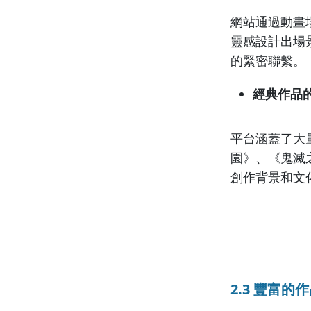
網站通過動畫
靈感設計出場
的緊密聯繫。
經典作品
平台涵蓋了大
園》、《鬼滅
創作背景和文
2.3 豐富的