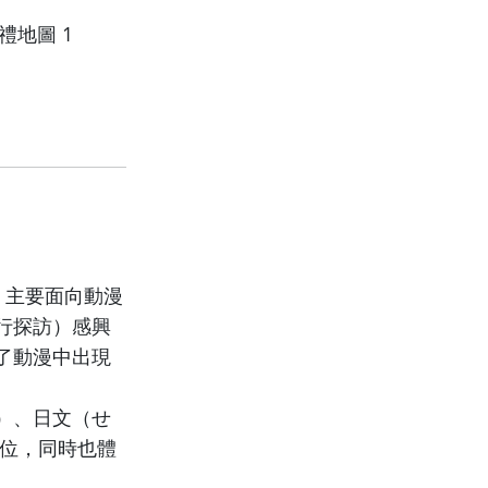
站，主要面向動漫
行探訪）感興
了動漫中出現
）、日文（せ
的定位，同時也體