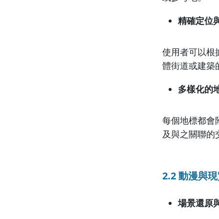
精確定位
使用者可以根
體街道或建築
多樣化的
每個地標都會
及與之關聯的
2.2 動漫與
場景還原