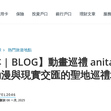
信用卡
保險
投資戶口
銀行戶口
理財文章
服
章
熱門旅遊地點
| BLOG】動畫巡禮 anit
動漫與現實交匯的聖地巡禮
VEL2046
於 08 一月, 2025