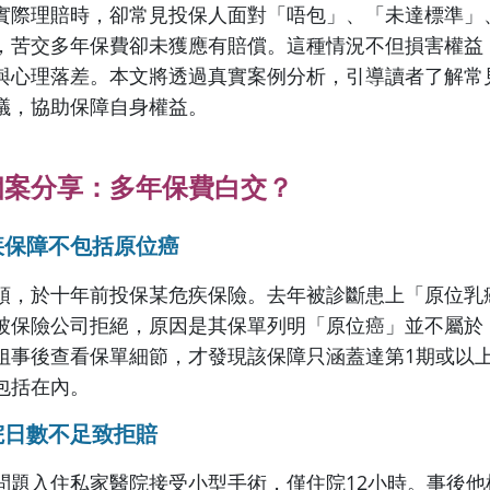
實際理賠時，卻常見投保人面對「唔包」、「未達標準」
，苦交多年保費卻未獲應有賠償。這種情況不但損害權益
與心理落差。本文將透過真實案例分析，引導讀者了解常
議，協助保障自身權益。
個案分享：多年保費白交？
疾保障不包括原位癌
頭，於十年前投保某危疾保險。去年被診斷患上「原位乳
被保險公司拒絕，原因是其保單列明「原位癌」並不屬於
姐事後查看保單細節，才發現該保障只涵蓋達第1期或以
包括在內。
院日數不足致拒賠
問題入住私家醫院接受小型手術，僅住院12小時。事後他