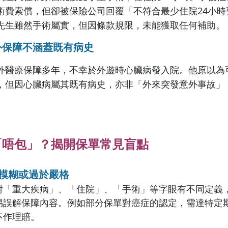
術費索償，但卻被保險公司回覆「不符合最少住院24小時
先生雖然手術屬實，但因條款規限，未能獲取任何補助。
外保障不涵蓋既有病史
外醫療保障多年，不幸於外遊時心臟病發入院。他原以為
，但因心臟病屬其既有病史，亦非「外來突發意外事故」
「唔包」？揭開保單常見盲點
模糊或過於嚴格
對「重大疾病」、「住院」、「手術」等字眼有不同定義
易誤解保障內容。例如部分保單對癌症的認定，需達特定
不作理賠。