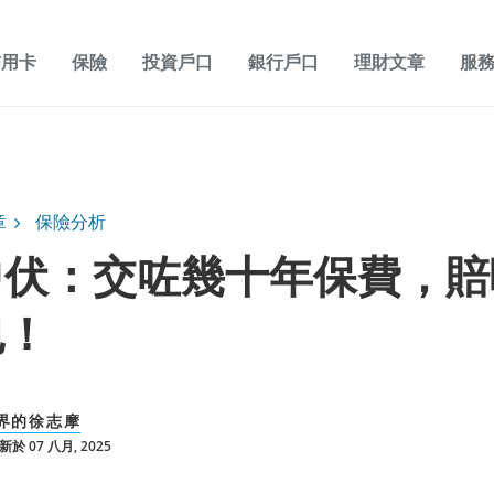
信用卡
保險
投資戶口
銀行戶口
理財文章
服
章
保險分析
中伏：交咗幾十年保費，賠
包！
界的徐志摩
於 07 八月, 2025