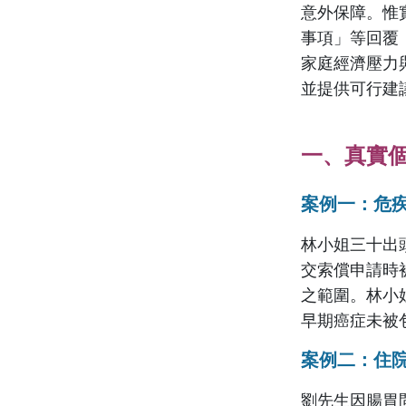
意外保障。惟
事項」等回覆
家庭經濟壓力
並提供可行建
一、真實
案例一：危
林小姐三十出
交索償申請時
之範圍。林小
早期癌症未被
案例二：住
劉先生因腸胃