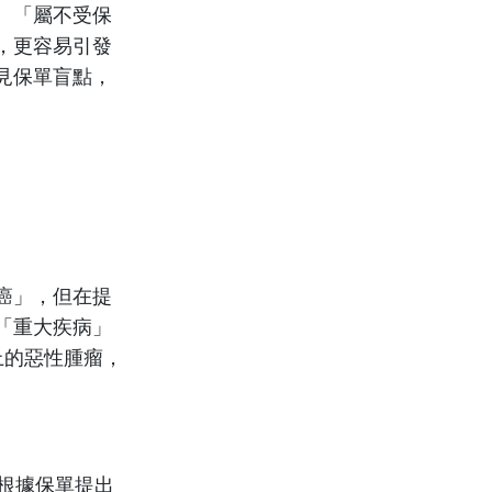
、「屬不受保
，更容易引發
見保單盲點，
癌」，但在提
「重大疾病」
上的惡性腫瘤，
根據保單提出