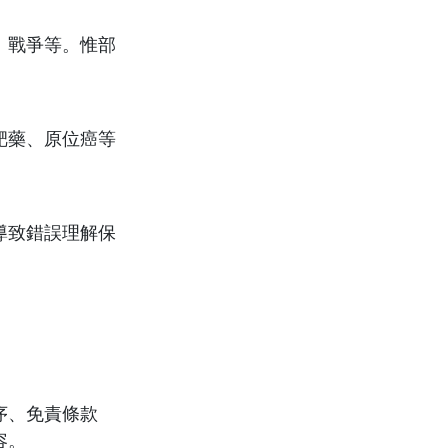
、戰爭等。惟部
靶藥、原位癌等
。
導致錯誤理解保
序、免責條款
容。