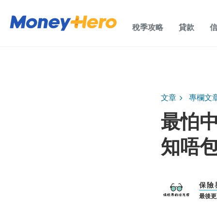
稅季攻略
貸款
文章
專欄文
最怕
知唔
保險
最後更新