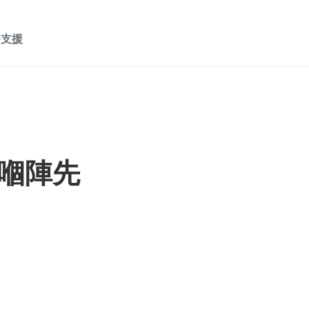
務支援
嗰陣先