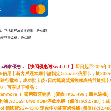
賬、本地食肆及酒店簽賬：2%回贈
自動轉賬繳費：1%回贈
ero獨家優惠：
【快閃優惠送Switch！
】
即日起至2025年0
bank信用卡新客戶經本網申請指定Citibank信用卡，於2025
銀行批核，成功批卡後7日內填寫奬賞換領表格並於批卡
000，可享以下禮品：
l Stanmore III 家用藍牙喇叭（價值HK$3,499；顏色隨機）
 飛利浦 ADD6910/90 RO純淨飲水機（價值HK$2,788）; 或
Pool 德國寶SGV-1518 迷你多功能蒸烤焗爐 (價值HK$2,480)