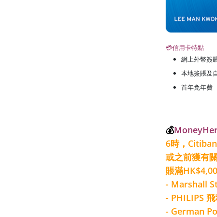
💳信用卡特點
網上外幣簽
本地簽賬及
首年免年費
💰
MoneyH
6時，Citi
或之前獲有關
賬滿HK$4,
- Marshal
- PHILIPS
- German 