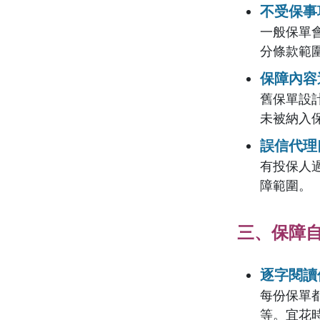
不受保事
一般保單
分條款範
保障內容
舊保單設
未被納入
誤信代理
有投保人
障範圍。
三、保障
逐字閱讀
每份保單
等。宜花