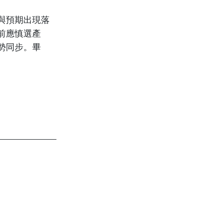
與預期出現落
前應慎選產
勢同步。畢