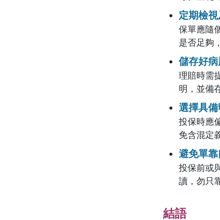
定期檢視
保單應隨
是否足夠
儲存好病
理賠時需
明，並備
選擇具備
投保時應
免含混定
避免單靠
投保前或
讀，勿只
結語