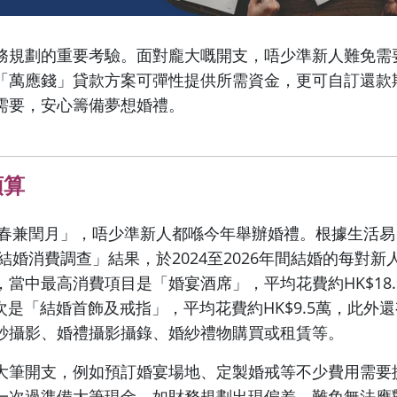
務規劃的重要考驗。面對龐大嘅開支，唔少準新人難免需
「萬應錢」貸款方案可彈性提供所需資金，更可自訂還款
需要，安心籌備夢想婚禮。
預算
雙春兼閏月」，唔少準新人都喺今年舉辦婚禮。根據生活易（E
年結婚消費調查」結果，於2024至2026年間結婚的每對
萬，當中最高消費項目是「婚宴酒席」，平均花費約HK$18
次是「結婚首飾及戒指」，平均花費約HK$9.5萬，此外
紗攝影、婚禮攝影攝錄、婚紗禮物購買或租賃等。
大筆開支，例如預訂婚宴場地、定製婚戒等不少費用需要
一次過準備大筆現金，如財務規劃出現偏差，難免無法應