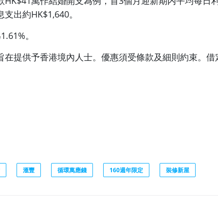
款HK$41萬作結婚開支為例，首3個月迎新期内平均每日
息支出約HK$1,640。
.61%。
旨在提供予香港境內人士。優惠須受條款及細則約束。借
滙豐
循環萬應錢
160週年限定
裝修新屋