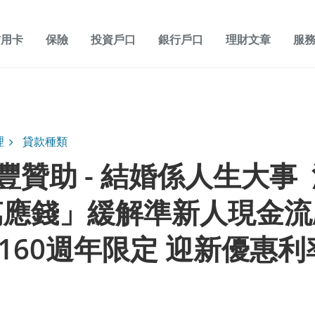
信用卡
保險
投資戶口
銀行戶口
理財文章
服
理
貸款種類
豐贊助 - 結婚係人生大事
萬應錢」緩解準新人現金流
豐160週年限定 迎新優惠