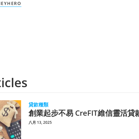
EYHERO
icles
貸款種類
創業起步不易 CreFIT維信靈活
八月 13, 2025