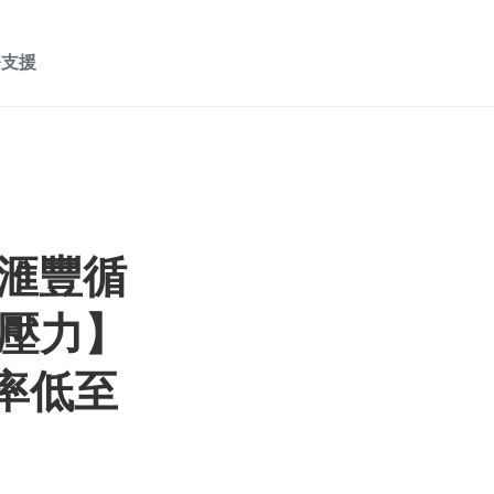
務支援
 滙豐循
壓力】
利率低至