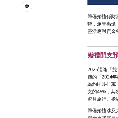
籌備婚禮係財
轉，滙豐循環
靈活應對資金
婚禮開支
2025適逢「
佈的「2024
為約HK$41
支的46%，其
蜜月旅行、婚
籌備婚禮涉及
禮金更加需要