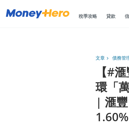
稅季攻略
貸款
文章
債務管
【#滙
環「
| 滙
1.60%