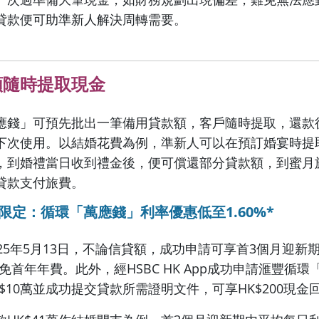
貸款便可助準新人解決周轉需要。
額隨時提取現金
應錢」可預先批出一筆備用貸款額，客戶隨時提取，還款
下次使用。以結婚花費為例，準新人可以在預訂婚宴時提取H
，到婚禮當日收到禮金後，便可償還部分貸款額，到蜜月
貸款支付旅費。
年限定：循環「萬應錢」利率優惠低至1.60%*
25年5月13日，不論信貸額，成功申請可享首3個月迎新
並豁免首年年費。此外，經HSBC HK App成功申請滙豐循
$10萬並成功提交貸款所需證明文件，可享HK$200現金