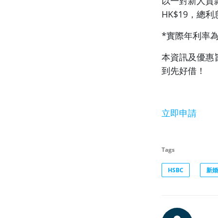
以一對新人貸
HK$19，總利
*實際年利率為1
本資訊及優惠
到先好借！
立即申請
Tags
HSBC
新婚