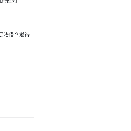
利息僅約
定唔借？還得