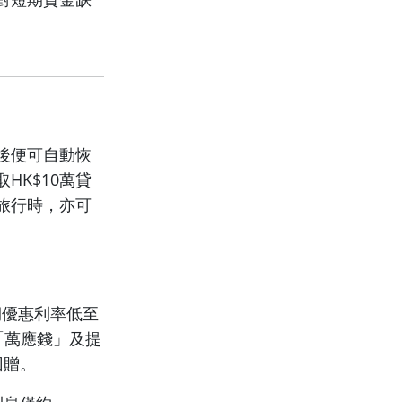
後便可自動恢
K$10萬貸
旅行時，亦可
期優惠利率低至
環「萬應錢」及提
回贈。