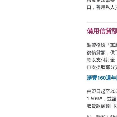
口，善用私人
備用信貸
滙豐循環「萬
復信貸額，供
款以支付訂金
再次提取部分
滙豐160週
由即日起至20
1.60%*，
取貸款額達HK