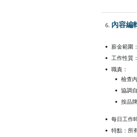
內容編輯（
薪金範圍：月
工作性質
職責：
檢查
協調
按品
每日工作時
特點：所