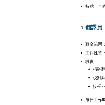
特點：全
翻譯員（T
薪金範圍：每千
工作性質
職責：
精確
校對
接受
每日工作時