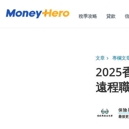
稅季攻略
貸款
文章
專欄文
202
遠程
保險
最後更新