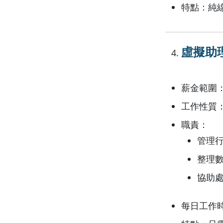
特點：純
虛擬助理（
薪金範圍：月
工作性質
職責：
管理
整理
協助
每日工作時