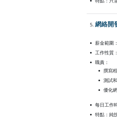
特點：只
網絡開發
薪金範圍：月
工作性質
職責：
撰寫程式
測試
優化
每日工作時
特點：純