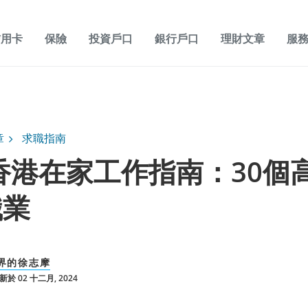
信用卡
保險
投資戶口
銀行戶口
理財文章
服
章
求職指南
5香港在家工作指南：30個
職業
界的徐志摩
於 02 十二月, 2024