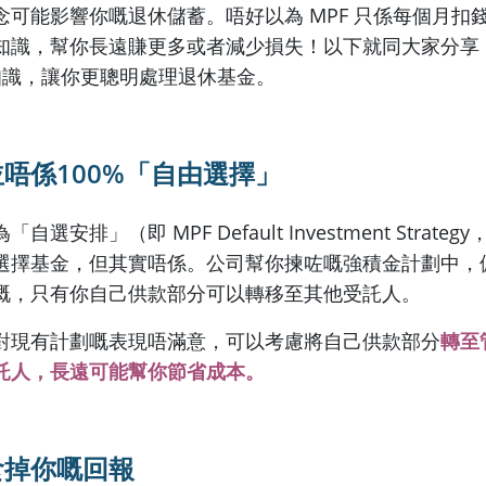
念可能影響你嘅退休儲蓄。唔好以為 MPF 只係每個月扣
知識，幫你長遠賺更多或者減少損失！以下就同大家分享 
 知識，讓你更聰明處理退休基金。
並唔係
100%
「自由選擇」
選安排」（即 MPF Default Investment Strategy
選擇基金，但其實唔係。公司幫你揀咗嘅強積金計劃中，
嘅，只有你自己供款部分可以轉移至其他受託人。
對現有計劃嘅表現唔滿意，可以考慮將自己供款部分
轉至
託人，長遠可能幫你節省成本。
食掉你嘅回報