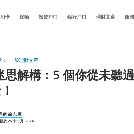
信用卡
保險
投資戶口
銀行戶口
理財文章
服
章
一般理財文章
 迷思解構：5 個你從未聽
士！
界的徐志摩
於 26 十一月, 2024