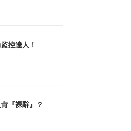
防監控達人！
人肯『裸辭』？