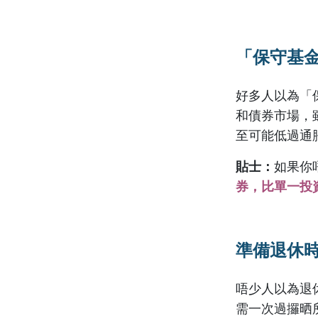
「保守基
好多人以為「
和債券市場，
至可能低過通
貼士：
如果你
券，比單一投
準備退休
唔少人以為退
需一次過攞晒