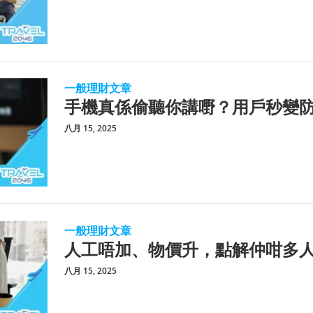
一般理財文章
手機真係偷聽你講嘢？用戶秒變
八月 15, 2025
一般理財文章
人工唔加、物價升，點解仲咁多
八月 15, 2025