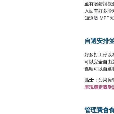
至有啲錯誤觀
入面有好多冷
知道嘅 MPF
自選安排
好多打工仔以為「自
可以完全自由
係唔可以自選
貼士：
如果你
表現穩定嘅受
管理費會