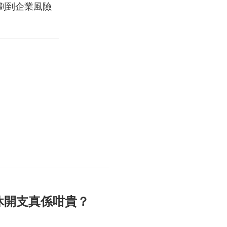
劃到企業風險
休開支真係咁貴？