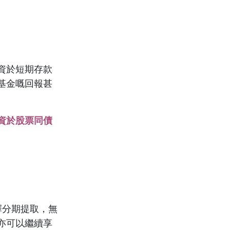
資於短期存款
基金嘅回報甚
資於股票同債
擇分期提取，無
亦可以繼續享