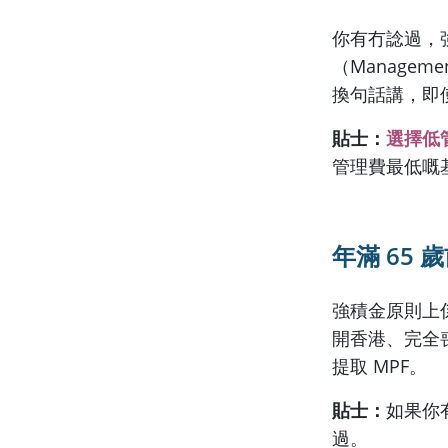
你有冇諗過，
（Manage
換句話講，即
貼士：
選擇低
管理費最低嘅
年滿
65
歲
強積金原則上
開香港、完全
提取 MPF。
貼士：
如果你
過。