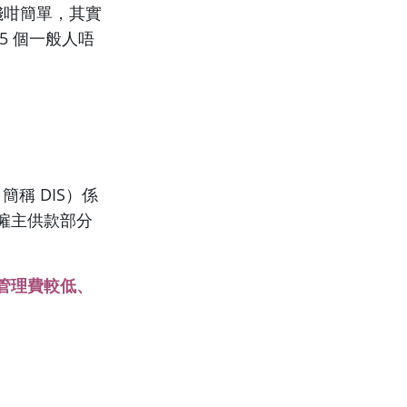
錢咁簡單，其實
5 個一般人唔
，簡稱 DIS）係
僱主供款部分
管理費較低、