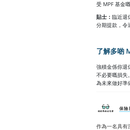
受 MPF 基
貼士：
臨近退
分期提款，令
了解多啲
M
強積金係你退
不必要嘅損失
為未來做好準
保險
作為一名具有