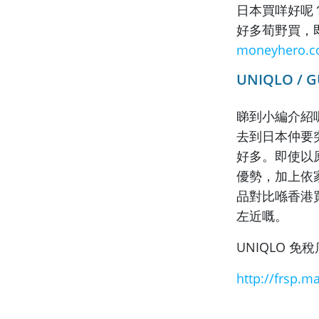
日本買咩好呢
好多荀野買，
moneyhero.c
UNIQLO / 
睇到小編介紹
去到日本仲要
好多。
即使以
優勢，
加上依
品對比喺香港買
左近嘅。
UNIQLO 免
http://frsp.m