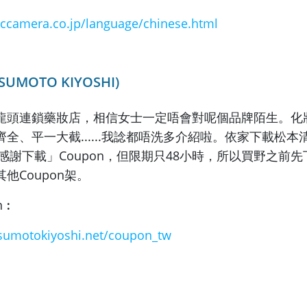
iccamera.co.jp/
language/chinese.html
UMOTO KIYOSHI)
龍頭連鎖藥妝店，相信女士一定唔會對呢個品牌陌生。
化
、平一大截......
我諗都唔洗多介紹啦。依家下載松本清
「感謝下載」Coupon，但限期只48小時，
所以買野之前先
他Coupon架。
n︰
sumotokiyoshi.
net/coupon_tw