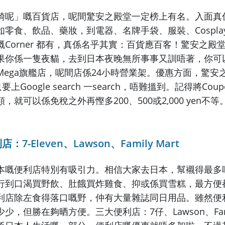
騎呢」嘅百貨店，呢間驚安之殿堂一定榜上有名。
入面真
如零食、飲品、藥妝，到電器、
名牌手袋、服裝、Cospla
Corner 都有，真係名乎其實：百貨應百客！
驚安之殿
果你係一隻夜貓，
去到日本夜晚無所事事又訓唔著，
你可
ega旗艦店，
呢間店係24小時營業架。優惠方面，
驚安
只要上Google search 一search，唔難搵到。記得將Co
，就可以係免稅之外再慳多200、500或2,
000 yen不等
7-Eleven、Lawson、Family Mart
本嘅便利店特別有吸引力。相信大家去日本，
幫襯得最多
行到口渴買野飲、
肚餓買炸雞食、抑或係買雪糕，最方便
利店除左食得落口嘅野，仲有大量雜誌同日用品。
雖然便
少少，但勝在夠晒方便。
三大便利店：7仔、Lawson、Fami