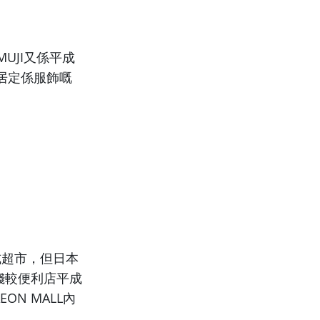
UJI又係平成
家居定係服飾嘅
式超市，
但日本
錢較便利店平成
ON MALL內