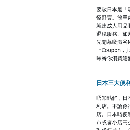
要數日本最「
怪野賣。簡單
就連成人用品嘅
退稅服務。如
先開幕嘅澀谷M
上Coupon，
睇番你消費總額
日本三大便利店：
唔知點解，日
利店。不論係
店。
日本嘅便
市或者小店高