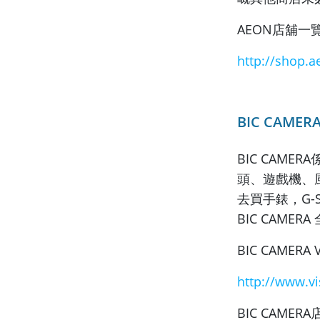
AEON店舖一覽
http://shop.a
BIC CAMER
BIC CAM
頭、遊戲機、
去買手錶，G-Sh
BIC CAME
BIC CAMERA
http://www.vi
BIC CAMER