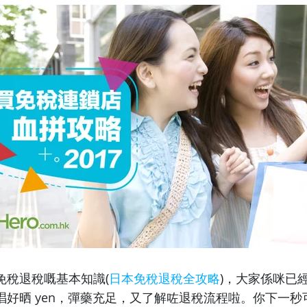
免稅退稅嘅基本知識(
日本免稅退稅全攻略
)，
大家係咪已
唱好晒 yen，彈藥充足，又了解咗退稅流程啦。你下一秒