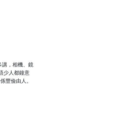
多講，相機、鏡
唔少人都鐘意
有，真係豐儉由人。