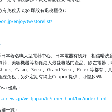
(有免稅店logo 即設有退稅櫃位)︰
eon.jp/enjoy/tw/
storelist/
A
ERA係日本著名嘅大型電器中心。
日本電器有幾好，相信唔洗
風筒、
美容機器等都係港人最愛嘅熱門產品。除左電器，
ock、Casio、
Seiko、Grand Seiko、Rolex 等都
RA 全線免稅，另外定期有網上Coupon提供，可慳多5%！
 Visa 優惠︰
sa-news.jp/
visitjapan/tc/i-merchant/bic/
index.html
A店舖一覽︰