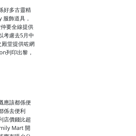
係好多古靈精
y 服飾道具，
堂仲要全線提供
以考慮去5月中
之殿堂提供咗網
upon列印出黎，
。
嘅應該都係便
都係去便利
利店價錢比超
ly Mart 開