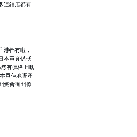
多連鎖店都有
香港都有啦，
日本買真係抵
 仍然有價格上嘅
本買佢地嘅產
間總會有間係