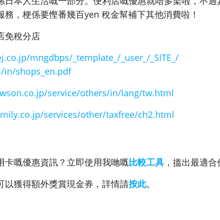
係日本人生活嘅一部分。便利店嘅優惠就唔多架啦，
不過
服務，梗係要慳番幾百yen 稅金幫補下其他消費啦！
店免稅分店
ej.co.jp/mngdbps/_
template_/_user_/_SITE_/
s/in/shops_en.pdf
wson.co.jp/
service/others/in/lang/tw.html
mily.co.jp/
services/other/taxfree/ch2.
html
用卡嘅優惠資訊？立即使用我哋嘅
比較工具
，搵出最適合
可以獲得額外獎賞現金券，詳情請
按此
。