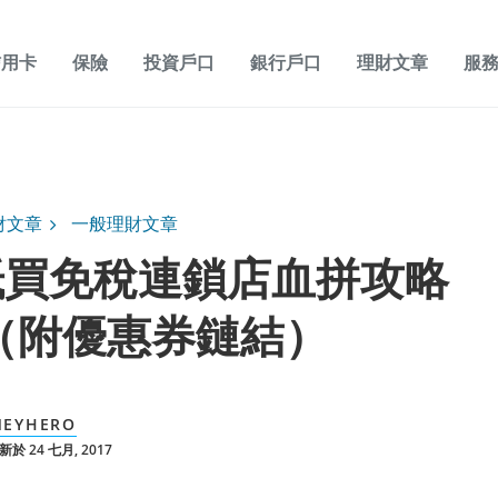
信用卡
保險
投資戶口
銀行戶口
理財文章
服
財文章
一般理財文章
抵買免稅連鎖店血拼攻略
7（附優惠券鏈結）
EYHERO
於 24 七月, 2017