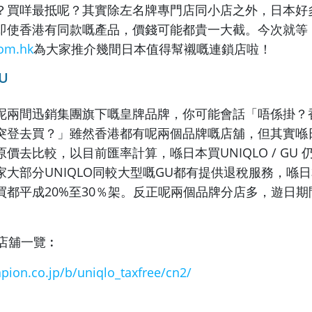
？買咩最抵呢？其實除左名牌專門店同小店之外，
日本好
即使香港有同款嘅產品，
價錢可能都貴一大截。今次就等
om.hk
為大家推介幾間日本值得幫襯嘅連鎖店啦！
GU
呢兩間迅銷集團旗下嘅皇牌品牌，你可能會話「
唔係掛？
突登去買？」
雖然香港都有呢兩個品牌嘅店舖，但其實喺
原價去比較，以目前匯率計算，喺日本買UNIQLO / GU
家大部分UNIQLO同較大型嘅GU都有提供退稅服務，
喺日
都平成20%至30％架。
反正呢兩個品牌分店多，遊日期
稅店舖一覽︰
apion.co.jp/b/
uniqlo_taxfree/cn2/