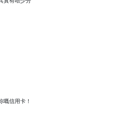
其實有唔少分
你嘅信用卡！