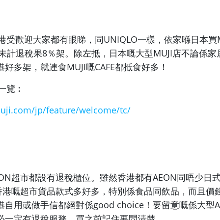
香港受歡迎大家都有眼睇，同UNIQLO一樣，
依家喺日本買M
仲未計退稅果8％
架。除左抵，
日本嘅大型MUJI店不論係
港好多架
，就連食MUJI嘅CAFE都抵食好多！
舖一覽︰
uji.com/jp/
feature/welcome/tc/
EON超市都設有退稅櫃位。
雖然香港都有AEON同唔少日
起香港嘅超市貨品款式多好多，
特別係食品同飲品，而且價
自用或做手信都絕對係good choice！要留意嘅係大型AE
必一定有退稅服務，買之前記住要問清楚。