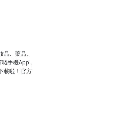
妝品、藥品、
嘅手機App，
下載啦！官方