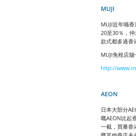
MUJI
MUJI近年喺
20至30％，
款式都多過香
MUJI免稅店
http://www.m
AEON
日本大部分A
嘅AEON比
一截，
買番香港
嘅其他商店未