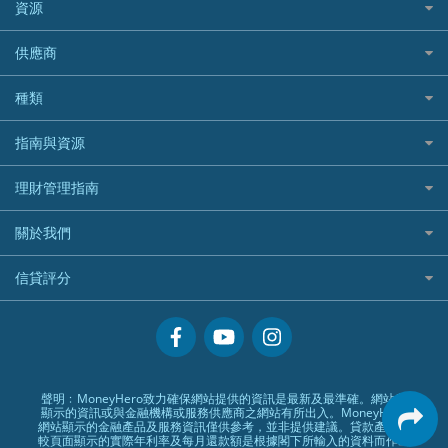
bolttech保障汽車保險
Promise 邦民日本財務
富途牛牛好唔好？
資源
樓宇火險
中國銀行
老虎證券
Airwallex信用卡
長者嘆世界
Zurich蘇黎世汽車保險
Rabbit Credit月兔信貸
Webull微牛證券好唔好？
Bolttech 保特
uSMART 盈立證券
股票戶口開戶
供應商
家庭親子遊
QBE昆士蘭汽車保險
Standard Chartered 渣打銀行
Longbridge長橋證券好唔好？
Blue Cross 藍十字
華盛証券
證券行邊間好？
全年周圍飛
平安汽車保險
UA 亞洲聯合財務
老虎證券好唔好？
銀行戶口比較
種類
中國平安
長橋證券
港股5隻高息ETF精選
手機邊份好
WeLab Bank
華盛証券好唔好？
尊尚銀行戶口
大新銀行
WeBull微牛證券
什麼是ETF？
定期存款
自駕遊比較
指南與資源
WeLend 貸款
漲樂全球通好唔好？
Citi Plus
Generali 忠意
漲樂全球通｜華泰國際
香港30大高息股排行
港元定存
相機有得保
X Wallet 貸款
IB盈透證券好唔好？
中信銀行inMotion
理財資訊
HSBC滙豐銀行
理財管理指南
OSL
黃金ETF懶人包
人民幣定存
專為孕婦設計的最佳旅遊保險
ZA Bank
盈立證券 uSMART 好唔好？
Airwallex銀行
識慳識賺
MSIG 三井住友
StashAway
最值得注意的比特幣ETF
美元定存
常用相關詞彙
最佳滑雪旅遊保險
關於我們
Stashaway好唔好？
債務管理
Prudential 保誠
Syfe
選股策略：五步調查攻略
英鎊定存
MoneyHero電子報
最適合BB的旅遊保險
Hashkey好唔好？
投資理財
服務承諾
QBE 昆士蘭
信貸評分
澳元定存
所有合作銀行或機構
Syfe好唔好？
置業安居
網上支援
Starr
信貸評分指南
人生保障
精選產品
Zurich 蘇黎世
精明旅遊
換領現金券流程
創業求職
常見問題
聲明﹕MoneyHero致力確保網站提供的資訊是最新及最準確。網站所
顯示的資訊或與金融機構或服務供應商之網站有所出入。MoneyHero
專欄文章
條款及細則
網站顯示的金融產品及服務資訊僅供參考，並非提供建議。貸款產品比
較頁面顯示的實際年利率及每月還款額是根據閣下所輸入的資料而作出
編輯守則