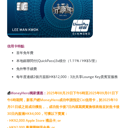
信用卡特點
首年免年費
本地銀聯閃付(QuickPass)3x積分（1.11% / HK$5/里）
免外幣手續費
每年度連續2個月簽賬HK$12,000：3次共享Lounge Key貴賓室服務
💰
MoneyHero獨家優惠：
2025年08月29日下午6時至2025年09月01日下
午6時期間，新客戶經MoneyHero成功申請指定Citi信用卡，於2025年10
月01日或之前成功獲批，，成功批卡後7日內填寫奬賞換領表格並於批卡後
30日內簽滿HK$4,000，可獲以下獎賞：
- HK$2,000 Apple Store 禮品卡; or
- HK$2,000 惠康購物現金券; or