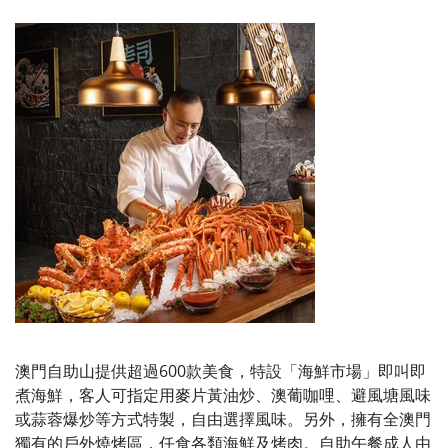
澳門自助山
提供超過600款美食，特設
「海鮮市場」即叫即
煮海鮮，客人可指定用
麥片黃油炒、澳葡咖哩、避風塘風味
或蒜蓉爆炒等方式特製，自由選擇風味。另外，
擁有全澳門
獨有的戶外燒烤區，任食各類海鮮及烤肉。
自助午餐成人由