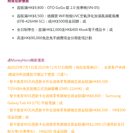
精選迎新優惠
簽賬滿HK$9,800：OTO GoGo 鬆 2.0 按摩椅(VN-05)
簽賬滿HK$8,500：德國寶 WiFi智能UVC空氣淨化加濕風扇暖風機
(EFB-426HM-SC)；或HK$500現金回贈；或
全日制學生：簽滿HK$2,000送HK$400 Klook電子禮品卡；或
高達HK$90,000免息免手續費現金分期套現計劃
💰MoneyHero獨家優惠
由2025年7月1日至2025年12月31日期間（包括首尾兩日），
全新客戶本經
·
網成功申請獲批可獲以下獎賞（5選1）:
- 發卡後首90天內憑新卡作合資格零售購物交易金額滿HK$9,500：
TOSHIBA免安裝獨立式洗碗碟機 (DWS-22AHK)；或
- 發卡後首90日憑新卡合資格零售購物交易金額滿HK$8,800： Samsung
Galaxy Tab A9 (LTE) 平板電腦；或
- 發卡後首90天內憑新卡作合資格零售購物交易金額滿HK$8,500： HK$500
現金回贈；或
- 發卡後首90日憑新卡合資格零售購物交易金額滿HK$2,000 (只適用於全日
制大學/大專學生)： HK$200 現金回贈；或