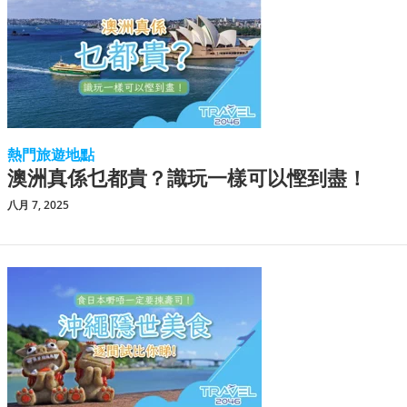
熱門旅遊地點
澳洲真係乜都貴？識玩一樣可以慳到盡！
八月 7, 2025