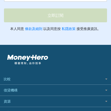
比較
私人貸款比較
借貸機構
稅季/稅務貸款
BEA 東亞銀行
資源
網上貸款
BOC 中國銀行
結餘轉戶(清卡數貸款)