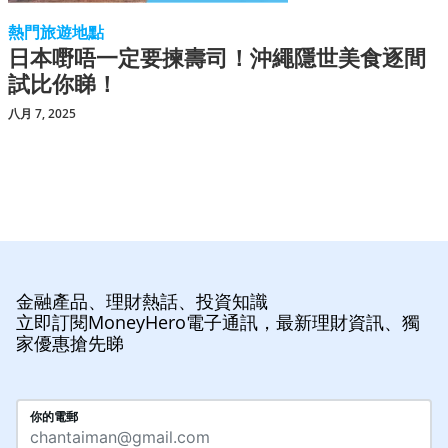
熱門旅遊地點
日本嘢唔一定要揀壽司！沖繩隱世美食逐間
試比你睇！
八月 7, 2025
金融產品、理財熱話、投資知識
立即訂閱MoneyHero電子通訊，最新理財資訊、獨
家優惠搶先睇