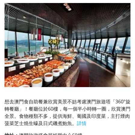
想去澳門食自助餐兼欣賞美景不妨考慮澳
門旅遊塔「360°旋
轉餐廳」！餐廳位於60樓，每一個半小時轉一圈，欣賞澳門
全景。食物種類不多，提供海鮮、葡國及印度菜，主打
煙肉
菠菜芝士燒生蠔及日式磯煮鮑魚。
詳情