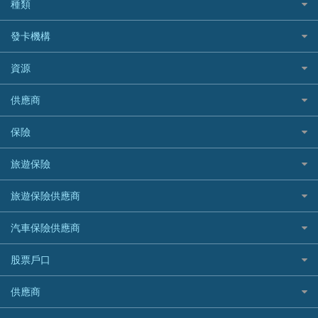
如何申請個人貸款
種類
Cashing Pro 優尚信貸
銀行貸款
如何管理個人貸款
CCB(Asia) 中國建設銀行 (亞洲)
網購優惠
發卡機構
財務公司貸款
個人貸款有用資訊
Citibank 花旗銀行
精選外幣網購信用卡
免入息貸款
清卡數貸款教學
Citibank花旗銀行
資源
CNCBI 信銀國際
尊尚信用卡
免TU貸款
循環貸款教學
AE美國運通
CreFIT 維信
公司信用卡
Black Friday優惠
供應商
急借錢
個人化貸款產品推介 🔥全新
DBS星展銀行
DBS 星展銀行
電子錢包信用卡
淘寶付款方式
業主貸款
債務重組一覽
HSBC滙豐銀行
八達通自動增值信用卡
保險
DSB 大新銀行
日本遊信用卡攻略
一田購物優惠日
汽車貸款
供樓利息扣稅
Mox
Fubon 富邦銀行
韓國遊信用卡攻略
SOGO感謝祭
旅遊保險
緊急貸款比較
旅遊保險
最佳貸款app
信銀國際
HK Finance 香港信貸
台灣遊信用卡攻略
HKTVmall優惠碼
汽車保險
最佳小額貸款比較
大新銀行
日本旅遊保險及資訊
HSBC 滙豐銀行貸款
旅遊保險供應商
機場貴賓室信用卡
交稅優惠
家居保險
易批必批貸款
恒生銀行
泰國旅遊保險及資訊
K Cash 貸款
Visa信用卡
酒店優惠碼
家傭保險
AXA 安盛
24小時貸款
汽車保險供應商
Standard Chartered渣打銀行
台灣旅遊保險及資訊
Mox 銀行
萬事達卡
機票優惠碼
寵物保險
AIG 美亞
最佳循環貸款
安信EarnMORE
韓國旅遊保險及資訊
大新汽車保險
National Resources 中潤物業按揭
銀聯信用卡
股票戶口
定期人壽保險
Allianz 安聯
AEON
歐洲旅遊保險及資訊
中銀汽車保險
OCBC 華僑銀行
高獎賞信用卡推薦
危疾保險
Allied World 世聯
富途證券
東亞銀行
供應商
越南旅遊保險及資訊
Allianz安聯汽車保險
PrimeCredit 安信信貸
酒店信用卡
年金資訊
Avo
IB盈透證券
SIM
澳洲旅遊保險及資訊