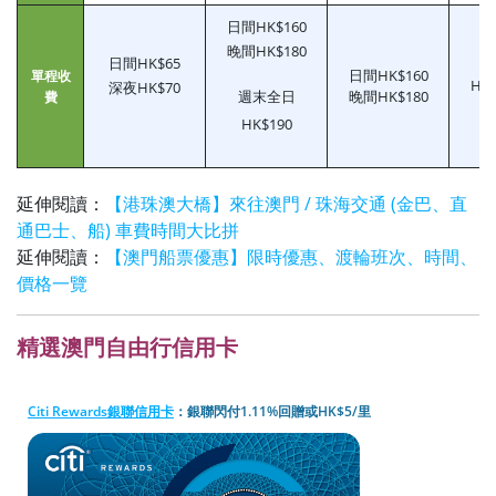
日間HK$160
晚間HK$180
日間HK$65
日間HK$160
單程收
HK$
深夜HK$70
週末全日
晚間HK$180
費
HK$190
延伸閱讀：
【港珠澳大橋】來往澳門 / 珠海交通 (金巴、直
通巴士、船) 車費時間大比拼
延伸閱讀：
【澳門船票優惠】限時優惠、渡輪班次、時間、
價格一覽
精選
澳門自由行信用卡
Citi Rewards銀聯信用卡
：銀聯閃付1.11%回贈或HK$5/里