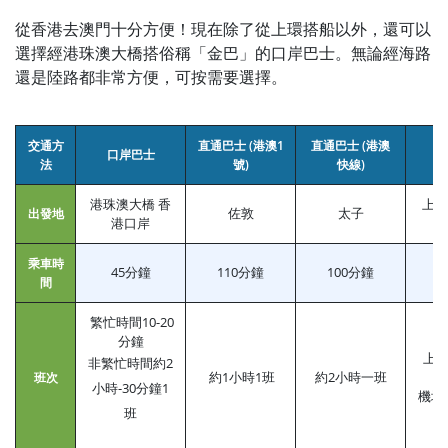
從香港去澳門十分方便！現在除了從上環搭船以外，還可以
選擇經
港珠澳大橋搭俗稱「金巴」的口岸巴士。無論經海路
還是陸路都非常方便，可按需要選擇。
交通方
直通巴士 (港澳1
直通巴士 (港澳
口岸巴士
法
號)
快線)
港珠澳大橋 香
上環
佐敦
太子
出發地
港口岸
乘車時
45分鐘
110分鐘
100分鐘
間
繁忙時間10-20
分鐘
上環
非繁忙時間約2
約1小時1班
約2小時一班
班次
小時-30分鐘1
機場
班