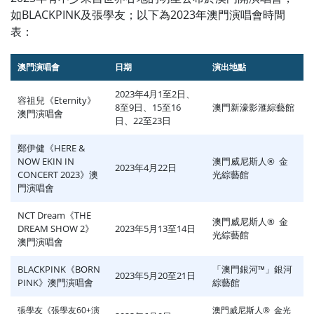
如
BLACKPINK及張學友；以下為2023年澳門演唱會時間
表：
澳門演唱會
日期
演出地點
2023年4月1至2日、
容祖兒《Eternity》
8至9日、15至16
澳門新濠影滙綜藝館
澳門演唱會
日、22至23日
鄭伊健《HERE &
NOW EKIN IN
澳門威尼斯人® 金
2023年4月22日
CONCERT 2023》澳
光綜藝館
門演唱會
NCT Dream《THE
澳門威尼斯人® 金
DREAM SHOW 2》
2023年5月13至14日
光綜藝館
澳門演唱會
BLACKPINK《BORN
「澳門銀河™」銀河
2023年5月20至21日
PINK》澳門演唱會
綜藝館
張學友《張學友60+演
澳門威尼斯人® 金光