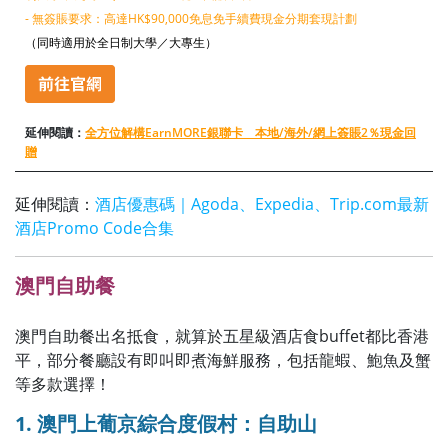
- 無簽賬要求：高達HK$90,000免息免手續費現金分期套現計劃
（同時適用於全日制大學／大專生）
延伸閱讀：
全方位解構EarnMORE銀聯卡 本地/海外/網上簽賬2％現金回
贈
延伸閱讀：
酒店優惠碼｜Agoda、Expedia、Trip.com最新
酒店Promo Code合集
澳門自助餐
澳門自助餐出名抵食，就算於五星級酒店食buffet都比香港
平，部分餐廳設有即叫即煮海鮮服務，包括龍蝦、鮑魚及蟹
等多款選擇！
1. 澳門
上葡京綜合度假村：自助山