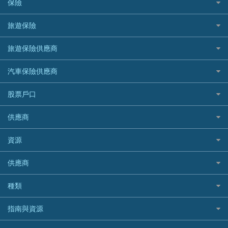
八達通自動增值信用卡
保險
DSB 大新銀行
日本遊信用卡攻略
一田購物優惠日
汽車貸款
供樓利息扣稅
Mox
Fubon 富邦銀行
韓國遊信用卡攻略
SOGO感謝祭
旅遊保險
緊急貸款比較
旅遊保險
最佳貸款app
信銀國際
HK Finance 香港信貸
台灣遊信用卡攻略
HKTVmall優惠碼
汽車保險
最佳小額貸款比較
大新銀行
日本旅遊保險及資訊
HSBC 滙豐銀行貸款
旅遊保險供應商
機場貴賓室信用卡
交稅優惠
家居保險
易批必批貸款
恒生銀行
泰國旅遊保險及資訊
K Cash 貸款
Visa信用卡
酒店優惠碼
家傭保險
AXA 安盛
24小時貸款
汽車保險供應商
Standard Chartered渣打銀行
台灣旅遊保險及資訊
Mox 銀行
萬事達卡
機票優惠碼
寵物保險
AIG 美亞
最佳循環貸款
安信EarnMORE
韓國旅遊保險及資訊
大新汽車保險
National Resources 中潤物業按揭
銀聯信用卡
股票戶口
定期人壽保險
Allianz 安聯
AEON
歐洲旅遊保險及資訊
中銀汽車保險
OCBC 華僑銀行
高獎賞信用卡推薦
危疾保險
Allied World 世聯
富途證券
東亞銀行
供應商
越南旅遊保險及資訊
Allianz安聯汽車保險
PrimeCredit 安信信貸
酒店信用卡
年金資訊
Avo
IB盈透證券
SIM
澳洲旅遊保險及資訊
bolttech保障汽車保險
Promise 邦民日本財務
富途牛牛好唔好？
資源
樓宇火險
中國銀行
老虎證券
Airwallex信用卡
長者嘆世界
Zurich蘇黎世汽車保險
Rabbit Credit月兔信貸
Webull微牛證券好唔好？
Bolttech 保特
uSMART 盈立證券
股票戶口開戶
供應商
家庭親子遊
QBE昆士蘭汽車保險
Standard Chartered 渣打銀行
Longbridge長橋證券好唔好？
Blue Cross 藍十字
華盛証券
證券行邊間好？
全年周圍飛
平安汽車保險
UA 亞洲聯合財務
老虎證券好唔好？
銀行戶口比較
種類
中國平安
長橋證券
港股5隻高息ETF精選
手機邊份好
WeLab Bank
華盛証券好唔好？
尊尚銀行戶口
大新銀行
WeBull微牛證券
什麼是ETF？
定期存款
自駕遊比較
指南與資源
WeLend 貸款
漲樂全球通好唔好？
Citi Plus
Generali 忠意
漲樂全球通｜華泰國際
香港30大高息股排行
港元定存
相機有得保
X Wallet 貸款
IB盈透證券好唔好？
中信銀行inMotion