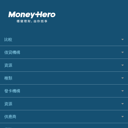
比較
私人貸款比較
借貸機構
稅季/稅務貸款
BEA 東亞銀行
資源
網上貸款
BOC 中國銀行
結餘轉戶(清卡數貸款)
如何申請個人貸款
種類
Cashing Pro 優尚信貸
銀行貸款
如何管理個人貸款
CCB(Asia) 中國建設銀行 (亞洲)
網購優惠
發卡機構
財務公司貸款
個人貸款有用資訊
Citibank 花旗銀行
精選外幣網購信用卡
免入息貸款
清卡數貸款教學
Citibank花旗銀行
資源
CNCBI 信銀國際
尊尚信用卡
免TU貸款
循環貸款教學
AE美國運通
CreFIT 維信
公司信用卡
Black Friday優惠
供應商
急借錢
個人化貸款產品推介 🔥全新
DBS星展銀行
DBS 星展銀行
電子錢包信用卡
淘寶付款方式
業主貸款
債務重組一覽
HSBC滙豐銀行