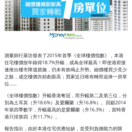
測量師行萊坊發表了2015年首季《全球樓價指數》，本港
住宅樓價按年錄得18.7%升幅，成為全球最高！即使港府接
連推出樓市降溫措施，仍未有效竭止升勢。細價樓買少見少
之餘，成交樓價亦頻創新高；買家近日唯有轉而追捧一房單
位……
《全球樓價指數》升幅香港奪冠，而升幅第二及第三位，分
別為土耳其（升18.6%）及愛爾蘭（升16.8%）。回顧2014
年第四季數字，升幅最高的是愛爾蘭（升16.3%），當時香
港只排第四（升11.7%）。
報告指出，由於本港住宅供應短缺，並受到負擔能力的限