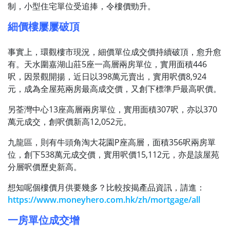
制，小型住宅單位受追捧，令樓價勁升。
細價樓屢屢破頂
事實上，環觀樓市現況，細價單位成交價持續破頂，愈升愈
有。天水圍嘉湖山莊5座一高層兩房單位，實用面積446
呎，因景觀開揚，近日以398萬元賣出，實用呎價8,924
元，成為全屋苑兩房最高成交價，又創下標準戶最高呎價。
另荃灣中心13座高層兩房單位，實用面積307呎，亦以370
萬元成交，創呎價新高12,052元。
九龍區，則有牛頭角淘大花園P座高層，面積356呎兩房單
位，創下538萬元成交價，實用呎價15,112元，亦是該屋苑
分層呎價歷史新高。
想知呢個樓價月供要幾多？比較按揭產品資訊，請進：
https://www.moneyhero.com.hk/zh/mortgage/all
一房單位成交增