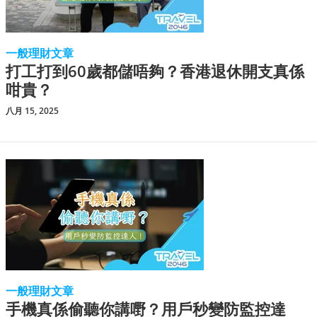
一般理財文章
打工打到60歲都儲唔夠？香港退休開支真係
咁貴？
八月 15, 2025
一般理財文章
手機真係偷聽你講嘢？用戶秒變防監控達