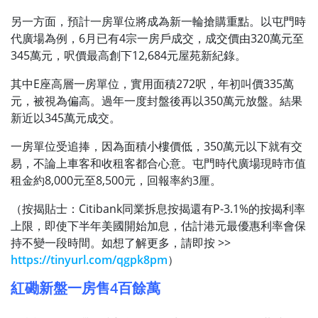
另一方面，預計一房單位將成為新一輪搶購重點。以屯門時
代廣場為例，6月已有4宗一房戶成交，成交價由320萬元至
345萬元，呎價最高創下12,684元屋苑新紀錄。
其中E座高層一房單位，實用面積272呎，年初叫價335萬
元，被視為偏高。過年一度封盤後再以350萬元放盤。結果
新近以345萬元成交。
一房單位受追捧，因為面積小樓價低，350萬元以下就有交
易，不論上車客和收租客都合心意。屯門時代廣場現時市值
租金約8,000元至8,500元，回報率約3厘。
（按揭貼士：Citibank同業拆息按揭還有P-3.1%的按揭利率
上限，即使下半年美國開始加息，估計港元最優惠利率會保
持不變一段時間。如想了解更多，請即按 >>
https://tinyurl.com/qgpk8pm
）
紅磡新盤一房售4百餘萬