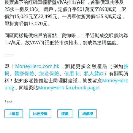
長實旗下的紅磡單幢新盤VIVA推出在即，首張價單共涉及
25伙一房及13伙二房戶，定價介乎501萬元至893萬元，呎
價約15,023元至22,495元。一房單位折實價435.9萬元起，
即折實呎價13,070元。
同區同樣提供細戶的薈點、寶御等，二手近期成交呎價約為
1.7萬元。故VIVA可謂低於市價推出，勢成為搶購焦點。
——
即上
MoneyHero.com.hk
，瀏覽更多金融產品（例如
按
揭
、
醫療保險
、
旅遊保險
、
信用卡
、
私人貸款
）有關既資
料！想知多啲慳錢貼士同理財建議，就要留意
MoneyHero
blog
，同埋緊貼
MoneyHero facebook page
!
Tags
上車盤
比較按揭
樓價
細價樓