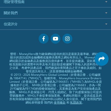
理財資訊
HSBC滙豐銀行
理財管理指南
OSL
黃金ETF懶人包
人民幣定存
專為孕婦設計的最佳旅遊保險
ZA Bank
盈立證券 uSMART 好唔好？
Airwallex銀行
識慳識賺
MSIG 三井住友
StashAway
最值得注意的比特幣ETF
美元定存
常用相關詞彙
最佳滑雪旅遊保險
關於我們
Stashaway好唔好？
債務管理
Prudential 保誠
Syfe
選股策略：五步調查攻略
英鎊定存
MoneyHero電子報
最適合BB的旅遊保險
Hashkey好唔好？
投資理財
服務承諾
QBE 昆士蘭
信貸評分
澳元定存
所有合作銀行或機構
Syfe好唔好？
置業安居
網上支援
Starr
信貸評分指南
人生保障
精選產品
Zurich 蘇黎世
精明旅遊
換領現金券流程
創業求職
常見問題
聲明﹕MoneyHero致力確保網站提供的資訊是最新及最準確。網站所
顯示的資訊或與金融機構或服務供應商之網站有所出入。MoneyHero
專欄文章
條款及細則
網站顯示的金融產品及服務資訊僅供參考，並非提供建議。貸款產品比
較頁面顯示的實際年利率及每月還款額是根據閣下所輸入的資料而作出
編輯守則
之估算。考慮申請產品前，我們建議你查閱產品之官方條款及細則。如
發現資訊有出入，請直接聯絡相關金融機構。
廣告合作
© 2013 - 2026 MoneyHero Global Limited（於香港註冊，公司編號
為 1864714）(“MHGL”)。版權所有。MoneyHero Insurance Brokers
廣告政策
Limited（於香港註冊，公司編號為2196683）(”MHIBL”) 為MHGL全資
擁有的子公司。 MHIBL於香港註冊，公司編號為2196683，亦為一間
私隱政策
許可編號為FB1740的授權保險經紀，其業務是為客戶安排保險產品及
服務。 MHGL不是保險公司，代理人或經紀。除了向虛擬保險公司提供
加入我們
營銷服務外，MHGL不會從事保險業務。本網站所顯示，提供或提及的
所有與保險有關的活動均由MHIBL以經紀人身分提供。閣下使用我們的
媒體報導
網站表明接受 我們的
使用條款
和
私隱政策
。