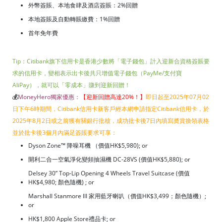
外幣簽賬、本地食肆及酒店簽賬：2%回贈
本地簽賬及自動轉賬繳費：1%回贈
首年免年費
Tip：Citibank旗下信用卡是香港少數將「電子錢包」計入迎新合資格簽賬要
求的信用卡，變相表示出卡後共只增值電子錢包（PayMe/支付寶
AliPay），就可以「零成本」賺到迎新回贈！
💰
MoneyHero獨家優惠：
【迎新回贈高達20%！
】
即日起至2025年07月02
日下午6時期間，Citibank信用卡新客戶經本網申請指定Citibank信用卡，於
2025年8月2日或之前獲有關銀行批核，成功批卡後7日內填寫奬賞換領表格
並於批卡後3個月內滿足簽賬要求可享：
Dyson Zone™ 降噪耳機 （價值HK$5,980); or
開利二合一空氣淨化變頻抽濕機 DC-28VS (價值HK$5,880); or
Delsey 30” Top-Lip Opening 4 Wheels Travel Suitcase (價值
HK$4,980; 顏色隨機) ; or
Marshall Stanmore III 家用藍牙喇叭（價值HK$3,499；顏色隨機）;
or
HK$1,800 Apple Store禮品卡; or