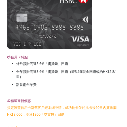
💳信用卡特點
外幣簽賬高達3.6%「獎賞錢」回贈
全年簽賬高達3.6%「獎賞錢」回贈（即3.6%現金回贈或約HK$2.8/
里）
豁首兩年年費
🎁精選迎新優惠
指定滙豐信用卡新舊客戶經本網申請，成功批卡並於批卡後60日內簽賬滿
HK$8,000，高達$800「獎賞錢」回贈：