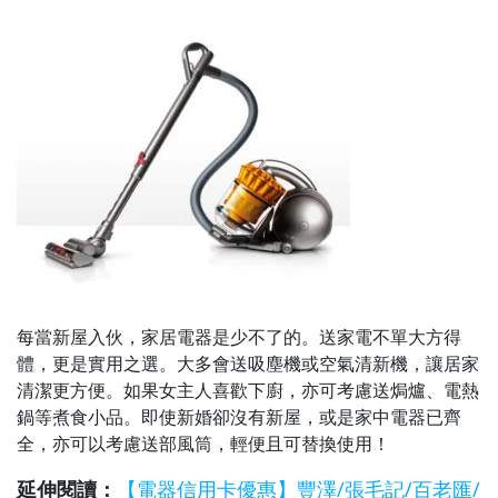
每當新屋入伙，家居電器是少不了的。送家電不單大方得
體，更是實用之選。大多會送吸塵機或空氣清新機，讓居家
清潔更方便。如果女主人喜歡下廚，亦可考慮送焗爐、電熱
鍋等煮食小品。即使新婚卻沒有新屋，或是家中電器已齊
全，亦可以考慮送部風筒，輕便且可替換使用！
延伸閱讀：
【電器信用卡優惠】豐澤/張毛記/百老匯/