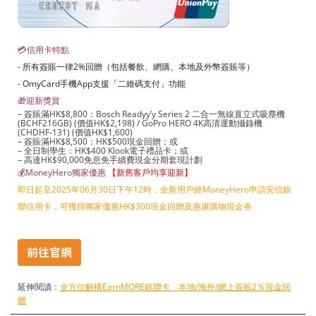
💳信用卡特點
- 所有簽賬一律2%回贈（包括餐飲、網購、本地及外幣簽賬等）
- OmyCard手機App支援「二維碼支付」功能
🎁迎新獎賞
– 簽賬滿HK$8,800：Bosch Readyy’y Series 2 二合一無線直立式吸塵機
(BCHF216GB) (價值HK$2,198) / GoPro HERO 4K高清運動攝錄機
(CHDHF-131) (價值HK$1,600)
– 簽賬滿HK$8,500：HK$500現金回贈；或
– 全日制學生：HK$400 Klook電子禮品卡；或
– 高達HK$90,000免息免手續費現金分期套現計劃
💰MoneyHero獨家優惠
【新舊客戶均享迎新】
即日起至2025年06月30日下午12時，全新用戶經MoneyHero申請安信銀
聯信用卡，可獲得獨家優惠HK$300現金回贈及惠康購物現金券
延伸閱讀：
全方位解構EarnMORE銀聯卡 本地/海外/網上簽賬2％現金回
贈