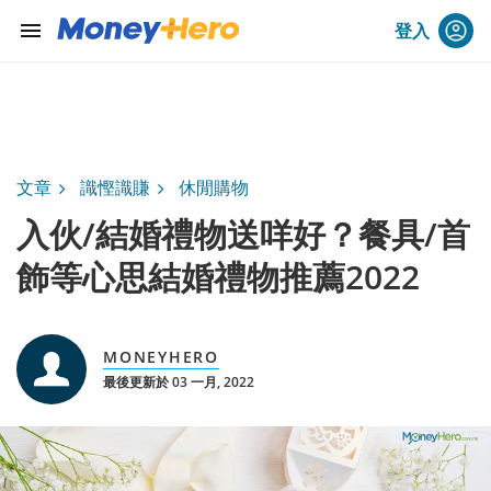
menu
登入
文章
識慳識賺
休閒購物
入伙/結婚禮物送咩好？餐具/首
飾等心思結婚禮物推薦2022
MONEYHERO
最後更新於 03 一月, 2022