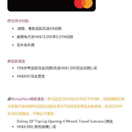
💳信用卡特點
網購、餐飲簽賬高達6%回贈
繳費每月首HK$10,000享0.55%回贈
首年免年費
🎁迎新優惠
10%外幣簽賬現金回贈(高達HK$1,000現金回贈); 或
HK$600 現金獎賞
💰
MoneyHero獨家優惠：
即日起至2025年6月30日下午6時，信銀國際信用
卡新客戶經本網申請指定信銀信用卡7日内填妥奬品兌換表格，於2025年6
月30日前獲批，可獲以下獎賞：
Delsey 30” Top-Lip Opening 4 Wheels Travel Suitcase (價值
HK$4,980; 顏色隨機) ; 或