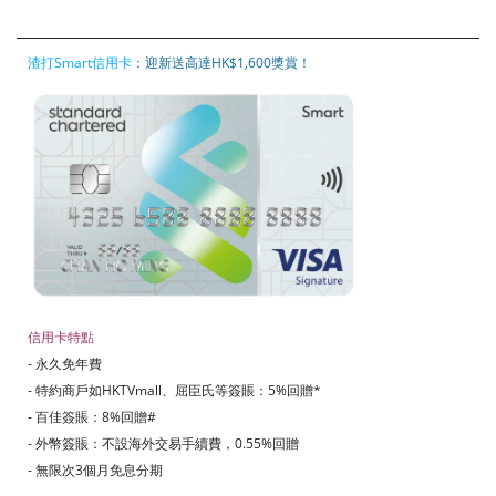
渣打Smart信用卡
：迎新送高達HK$1,600獎賞！
信用卡特點
- 永久免年費
- 特約商戶如HKTVmall、屈臣氏等簽賬：5%回贈*
- 百佳簽賬：8%回贈#
- 外幣簽賬：不設海外交易手續費，0.55%回贈
- 無限次3個月免息分期