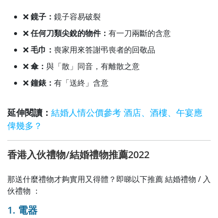
❌
鏡子：
鏡子容易破裂
❌
任何刀類尖銳的物件：
有一刀兩斷的含意
❌
毛巾：
喪家用來答謝弔喪者的回敬品
❌
傘：
與「散」同音，有離散之意
❌
鐘錶：
有「送終」含意
延伸閱讀：
結婚人情公價參考 酒店、酒樓、午宴應
俾幾多？
香港入伙禮物/結婚禮物推薦2022
那送什麼禮物才夠實用又得體？即睇以下推薦 結婚禮物 / 入
伙禮物 ：
1. 電器