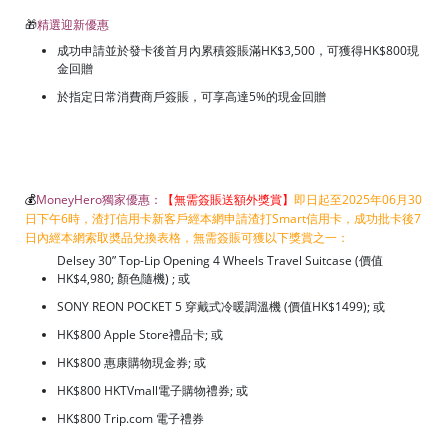
🎁
精選迎新優惠
成功申請並於發卡後首月內累積簽賬滿HK$3,500，可獲得HK$800現
金回贈
於指定日常消費商戶簽賬，可享高達5%的現金回贈
💰
MoneyHero獨家優惠：
【無需簽賬送額外獎賞】
即日起至2025年06月30
日下午6時，渣打信用卡新客戶經本網申請渣打Smart信用卡，成功批卡後7
日內經本網索取奬品兌換表格，無需簽賬可獲以下獎賞之一：
Delsey 30” Top-Lip Opening 4 Wheels Travel Suitcase (價值
HK$4,980; 顏色隨機) ; 或
SONY REON POCKET 5 穿戴式冷暖調溫機 (價值HK$1499); 或
HK$800 Apple Store禮品卡; 或
HK$800 惠康購物現金券; 或
HK$800 HKTVmall電子購物禮券; 或
HK$800 Trip.com 電子禮券