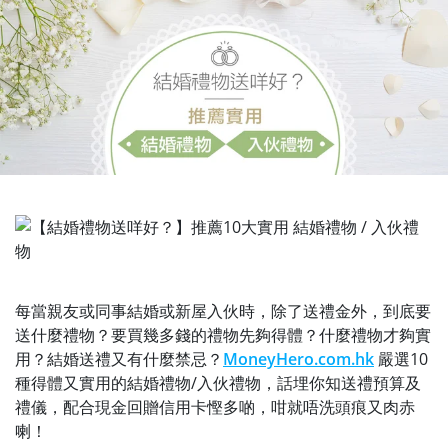
每當親友或同事結婚或新屋入伙時，除了送禮金外，到底要
送什麼禮物？要買幾多錢的禮物先夠得體？什麼禮物才夠實
用？結婚送禮又有什麼禁忌？
MoneyHero.com.hk
嚴選10
種得體又實用的結婚禮物/入伙禮物，話埋你知送禮預算及
禮儀，配合現金回贈信用卡慳多啲，咁就唔洗頭痕又肉赤
喇！