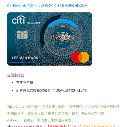
Citi Rewards 信用卡
：感應支付1.85%回贈或HK$3/里
信用卡特點
首年免年費
所有感應式簽賬5X積分（1.85%回贈或HK$3/里）
Tip：Citibank旗下信用卡是香港少數將「電子錢包」計入迎新合資格簽賬要
求的信用卡，變相表示出卡後共只增值電子錢包（PayMe/支付寶
AliPay），就可以「零成本」賺到迎新回贈！
💰
MoneyHero獨家優惠：
【迎新回贈高達20%！
】
即日起至2025年07月02