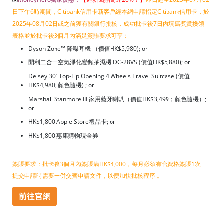
日下午6時期間，Citibank信用卡新客戶經本網申請指定Citibank信用卡，於
2025年08月02日或之前獲有關銀行批核，成功批卡後7日內填寫奬賞換領
表格並於批卡後3個月內滿足簽賬要求可享：
Dyson Zone™ 降噪耳機 （價值HK$5,980); or
開利二合一空氣淨化變頻抽濕機 DC-28VS (價值HK$5,880); or
Delsey 30” Top-Lip Opening 4 Wheels Travel Suitcase (價值
HK$4,980; 顏色隨機) ; or
Marshall Stanmore III 家用藍牙喇叭（價值HK$3,499；顏色隨機）;
or
HK$1,800 Apple Store禮品卡; or
HK$1,800 惠康購物現金券
簽賬要求：批卡後3個月內簽賬滿HK$4,000，每月必須有合資格簽賬1次
提交申請時需要一併交齊申請文件，以便加快批核程序 。