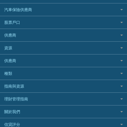
易批必批貸款
恒生銀行
泰國旅遊保險及資訊
K Cash 貸款
Visa信用卡
酒店優惠碼
家傭保險
AXA 安盛
24小時貸款
汽車保險供應商
Standard Chartered渣打銀行
台灣旅遊保險及資訊
Mox 銀行
萬事達卡
機票優惠碼
寵物保險
AIG 美亞
最佳循環貸款
安信EarnMORE
韓國旅遊保險及資訊
大新汽車保險
National Resources 中潤物業按揭
銀聯信用卡
股票戶口
定期人壽保險
Allianz 安聯
AEON
歐洲旅遊保險及資訊
中銀汽車保險
OCBC 華僑銀行
高獎賞信用卡推薦
危疾保險
Allied World 世聯
富途證券
東亞銀行
供應商
越南旅遊保險及資訊
Allianz安聯汽車保險
PrimeCredit 安信信貸
酒店信用卡
年金資訊
Avo
IB盈透證券
SIM
澳洲旅遊保險及資訊
bolttech保障汽車保險
Promise 邦民日本財務
富途牛牛好唔好？
資源
樓宇火險
中國銀行
老虎證券
Airwallex信用卡
長者嘆世界
Zurich蘇黎世汽車保險
Rabbit Credit月兔信貸
Webull微牛證券好唔好？
Bolttech 保特
uSMART 盈立證券
股票戶口開戶
供應商
家庭親子遊
QBE昆士蘭汽車保險
Standard Chartered 渣打銀行
Longbridge長橋證券好唔好？
Blue Cross 藍十字
華盛証券
證券行邊間好？
全年周圍飛
平安汽車保險
UA 亞洲聯合財務
老虎證券好唔好？
銀行戶口比較
種類
中國平安
長橋證券
港股5隻高息ETF精選
手機邊份好
WeLab Bank
華盛証券好唔好？
尊尚銀行戶口
大新銀行
WeBull微牛證券
什麼是ETF？
定期存款
自駕遊比較
指南與資源
WeLend 貸款
漲樂全球通好唔好？
Citi Plus
Generali 忠意
漲樂全球通｜華泰國際
香港30大高息股排行
港元定存
相機有得保
X Wallet 貸款
IB盈透證券好唔好？
中信銀行inMotion
理財資訊
HSBC滙豐銀行
理財管理指南
OSL
黃金ETF懶人包
人民幣定存
專為孕婦設計的最佳旅遊保險
ZA Bank
盈立證券 uSMART 好唔好？
Airwallex銀行
識慳識賺
MSIG 三井住友
StashAway
最值得注意的比特幣ETF
美元定存
常用相關詞彙
最佳滑雪旅遊保險
關於我們
Stashaway好唔好？
債務管理
Prudential 保誠
Syfe
選股策略：五步調查攻略
英鎊定存
MoneyHero電子報
最適合BB的旅遊保險
Hashkey好唔好？
投資理財
服務承諾
QBE 昆士蘭
信貸評分
澳元定存
所有合作銀行或機構