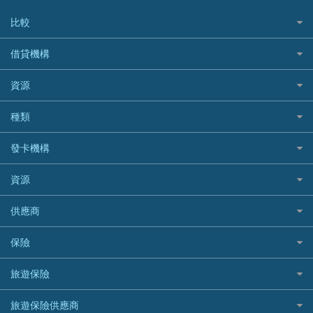
比較
私人貸款比較
借貸機構
稅季/稅務貸款
BEA 東亞銀行
資源
網上貸款
BOC 中國銀行
結餘轉戶(清卡數貸款)
如何申請個人貸款
種類
Cashing Pro 優尚信貸
銀行貸款
如何管理個人貸款
CCB(Asia) 中國建設銀行 (亞洲)
網購優惠
發卡機構
財務公司貸款
個人貸款有用資訊
Citibank 花旗銀行
精選外幣網購信用卡
免入息貸款
清卡數貸款教學
Citibank花旗銀行
資源
CNCBI 信銀國際
尊尚信用卡
免TU貸款
循環貸款教學
AE美國運通
CreFIT 維信
公司信用卡
Black Friday優惠
供應商
急借錢
個人化貸款產品推介 🔥全新
DBS星展銀行
DBS 星展銀行
電子錢包信用卡
淘寶付款方式
業主貸款
債務重組一覽
HSBC滙豐銀行
八達通自動增值信用卡
保險
DSB 大新銀行
日本遊信用卡攻略
一田購物優惠日
汽車貸款
供樓利息扣稅
Mox
Fubon 富邦銀行
韓國遊信用卡攻略
SOGO感謝祭
旅遊保險
緊急貸款比較
旅遊保險
最佳貸款app
信銀國際
HK Finance 香港信貸
台灣遊信用卡攻略
HKTVmall優惠碼
汽車保險
最佳小額貸款比較
大新銀行
日本旅遊保險及資訊
HSBC 滙豐銀行貸款
旅遊保險供應商
機場貴賓室信用卡
交稅優惠
家居保險