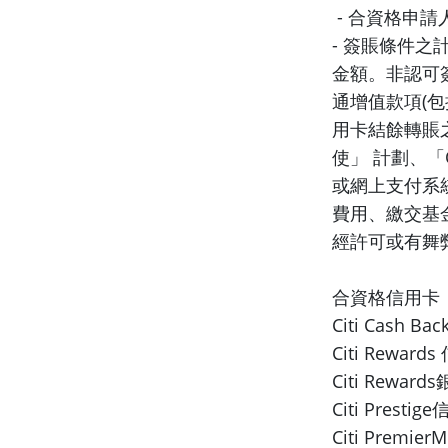
- 合資格申請
- 簽賬條件
金額。非認可簽
通增值款項(包
用卡結餘轉賬
使」 計劃、「
或網上支付系統
費用、繳交基
經許可或有舞
合資格信用卡
Citi Cash B
Citi Reward
Citi Rewa
Citi Presti
Citi Premie