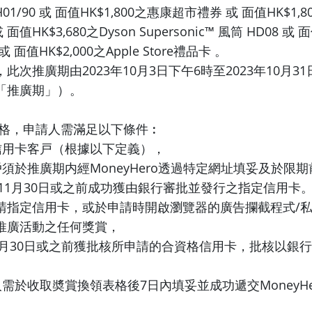
H01/90 或 面值HK$1,800之惠康超市禮券 或 面值HK$1,80
 面值HK$3,680之Dyson Supersonic™ 風筒 HD08 或 
面值HK$2,000之Apple Store禮品卡 。
此次推廣期由2023年10月3日下午6時至2023年10月3
「推廣期」）。
格，申請人需滿足以下條件︰
新信用卡客戸（根據以下定義），
戶須於推廣期内經MoneyHero透過特定網址填妥及於限
年11月30日或之前成功獲由銀行審批並發行之指定信用卡
請指定信用卡，或於申請時開啟瀏覽器的廣告攔截程式/
推廣活動之任何獎賞，
年11月30日或之前獲批核所申請的合資格信用卡，批核以銀
人需於收取奬賞換領表格後7日內填妥並成功遞交MoneyHe