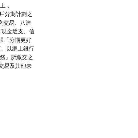
以上，
商戶分期計劃之
行之交易、八達
）、現金透支、信
賬「分期更好
稅項、以網上銀行
l服務」所繳交之
的交易及其他未