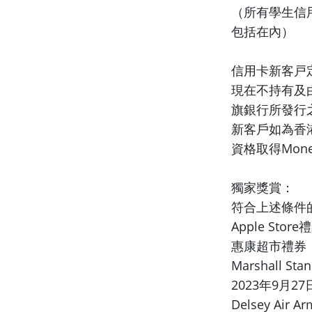
（所有學生信用卡、
包括在內）
信用卡新客戸
現在不持有及
旗銀行所發行之
新客戶如為香
資格取得Mone
獨家獎賞：
符合上述條件
Apple Sto
惠康超市禮券，
Marshall 
2023年9月2
Delsey Ai