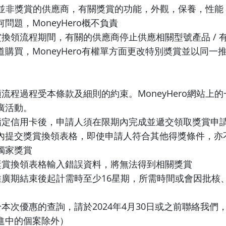
Hero並非獎賞的供應商，有關獎賞的功能，外觀，保養，性
問題，MoneyHero概不負責
賞換領流程期間，有關的供應商停止供應相關型號產品 / 
購買，MoneyHero有權單方面更改特別奬賞並以同一
領流程過程受本條款及細則的約束。MoneyHero網站上
廣活動。
核指定信用卡後，申請人須在限期內完成並遞交領取獎賞申
內提交獎賞換領表格，即使申請人符合其他得獎條件，亦
獨家獎賞
於獎賞換領表格輸入錯誤資料，將無法得到相關獎賞
由推廣期結束後起計需時至少16星期，所需時間或會因批核
於本次優惠的查詢，請於2024年4月30日或之前聯絡我們
進中的個案除外）