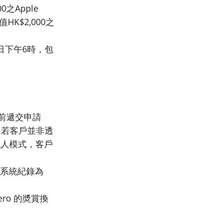
0之Apple
面值HK$2,000之
1日下午6時，包
期前遞交申請
。若客戶並非透
私人模式，客戶
行系統紀錄為
ro 的奬賞換