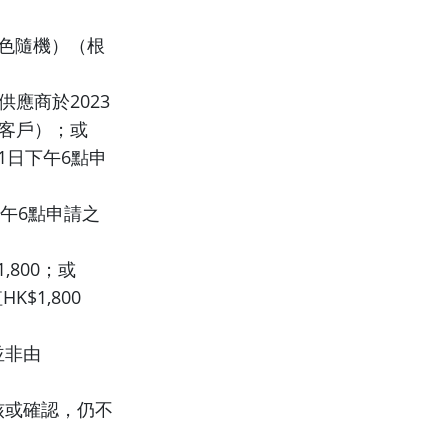
8（顏色隨機）（根
據供應商於2023
之客戶）；或
月11日下午6點申
下午6點申請之
1,800；或
HK$1,800
並非由
核或確認，仍不