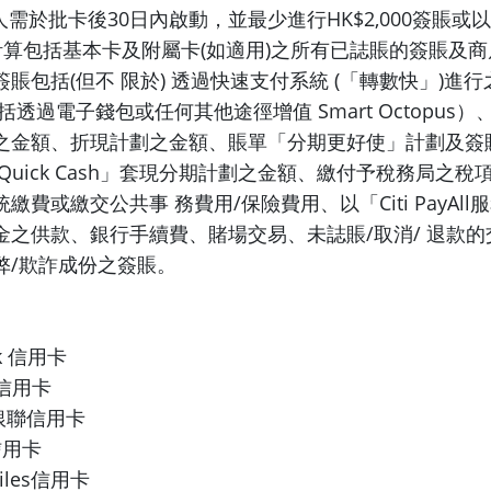
人需於批卡後30日內啟動，並最少進行HK$2,000簽賬或
之計算包括基本卡及附屬卡(如適用)之所有已誌賬的簽賬及
賬包括(但不 限於) 透過快速支付系統 (「轉數快」)進
括透過電子錢包或任何其他途徑增值 Smart Octopus
之金額、折現計劃之金額、賬單「分期更好使」計劃及簽
Quick Cash」套現分期計劃之金額、繳付予稅務局之
繳費或繳交公共事 務費用/保險費用、以「Citi PayAl
金之供款、銀行手續費、賭場交易、未誌賬/取消/ 退款
弊/欺詐成份之簽賬。
ack 信用卡
s 信用卡
rds銀聯信用卡
ge信用卡
rMiles信用卡