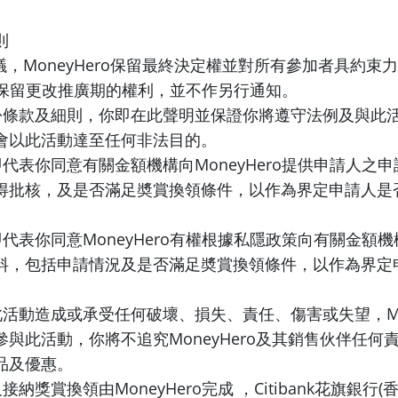
則
議，MoneyHero保留最終決定權並對所有參加者具約束
Hero保留更改推廣期的權利，並不作另行通知。
此份條款及細則，你即在此聲明並保證你將遵守法例及與此
會以此活動達至任何非法目的。
即代表你同意有關金額機構向MoneyHero提供申請人之
得批核，及是否滿足奬賞換領條件，以作為界定申請人是
即代表你同意MoneyHero有權根據私隱政策向有關金額
料，包括申請情況及是否滿足奬賞換領條件，以作為界定
。
此活動造成或承受任何破壞、損失、責任、傷害或失望，Mon
與此活動，你將不追究MoneyHero及其銷售伙伴任何
品及優惠。
接納獎賞換領由MoneyHero完成 ，Citibank花旗銀行