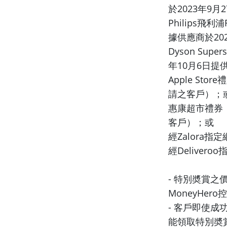
於2023年9月
Philips飛
據供應商於20
Dyson Sup
年10月6日提
Apple St
請之客戶）；
惠康超市禮券，
客戶）；或
經Zalora指定
經Deliveroo
- 特別奬賞
MoneyHer
- 客戶即使
能領取特別奬