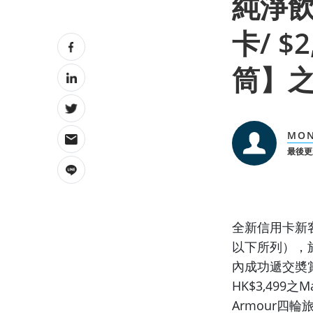
純淨飲水
卡/ $
筒】之
MO
最後更新
全新信用卡新客
以下所列），於
內成功遞交奬賞
HK$3,499之Ma
Armour四輪旅