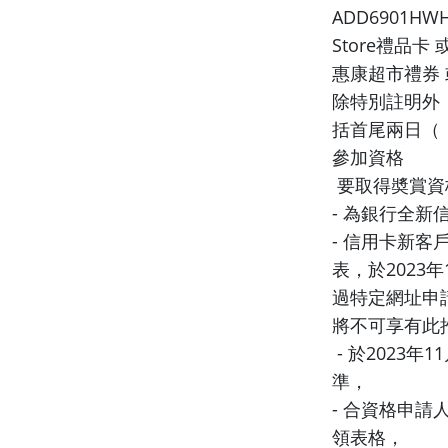
ADD6901HW
Store禮品卡 或
惠康超市禮券 或 
除特別註明外，
括首尾兩日（
參加資格
要取得奬賞資
- 為銀行全
- 信用卡新客
表，於2023
過特定網址申
將不可享有此
- 於2023
準，
- 合資格申請
領表格，