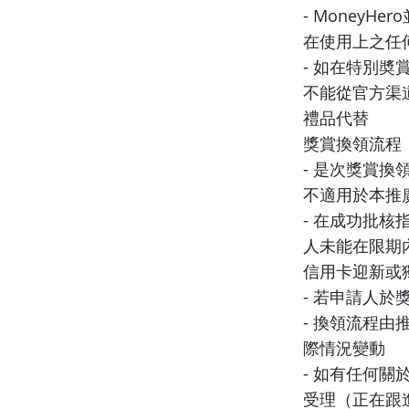
- Money
在使用上之任何
- 如在特別奬
不能從官方渠道
禮品代替
獎賞換領流程
- 是次獎賞換
不適用於本推
- 在成功批
人未能在限期
信用卡迎新或
- 若申請人
- 換領流程
際情況變動
- 如有任何關
受理（正在跟