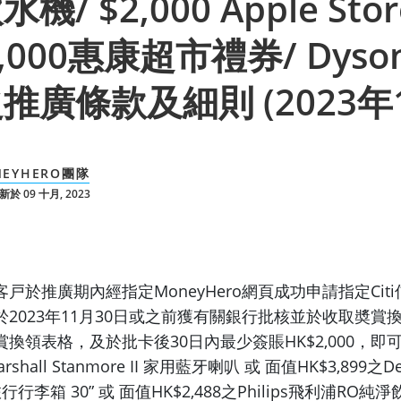
機/ $2,000 Apple St
2,000惠康超市禮券/ Dyso
推廣條款及細則 (2023年1
NEYHERO團隊
於 09 十月, 2023
戸於推廣期內經指定MoneyHero網頁成功申請指定Cit
2023年11月30日或之前獲有關銀行批核並於收取奬賞
換領表格，及於批卡後30日內最少簽賬HK$2,000，即
rshall Stanmore II 家用藍牙喇叭 或 面值HK$3,899之Del
行行李箱 30” 或 面值HK$2,488之Philips飛利浦RO純