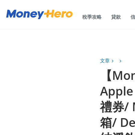
稅季攻略
貸款
文章
【Mone
Appl
禮券/ M
箱/ D