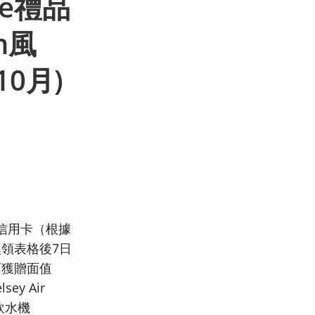
ore禮品
n風
0月)
i信用卡（根據
換領表格後7日
可獲贈面值
sey Air
淨飲水機