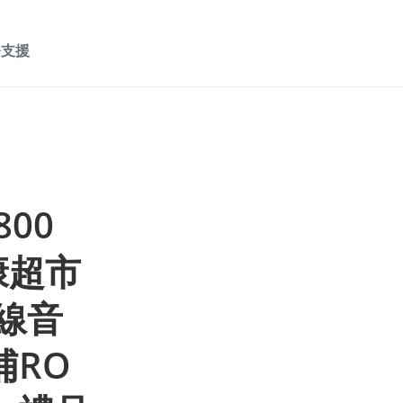
務支援
800
惠康超市
 無線音
利浦RO