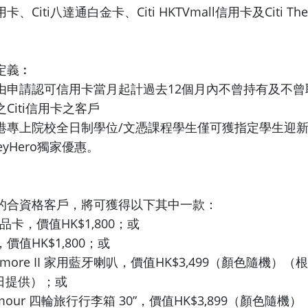
Citi八達通白金卡、Citi HKTVmall信用卡及Citi Th
定義︰
由申請認可信用卡當月起計過去12個月內不曾持有及不曾
Citi信用卡之客戶
港專上院校全日制學位/文憑課程學生僅可獲指定學生迎
yHero獨家優惠。
的合資格客戶，將可獲得以下其中一款：
re禮品卡，價值HK$1,800；或
價值HK$1,800；或
Stanmore II 家用藍牙喇叭，價值HK$3,499（顏色隨機
7日提供）；或
r Armour 四輪旅行行李箱 30”，價值HK$3,899（顏色隨