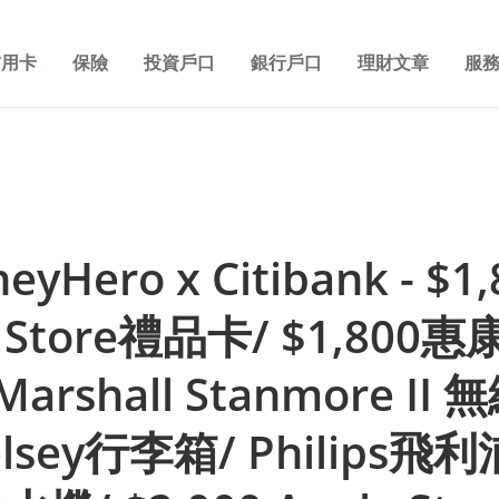
信用卡
保險
投資戶口
銀行戶口
理財文章
服
yHero x Citibank - $1,
e Store禮品卡/ $1,800
arshall Stanmore II
elsey行李箱/ Philips飛