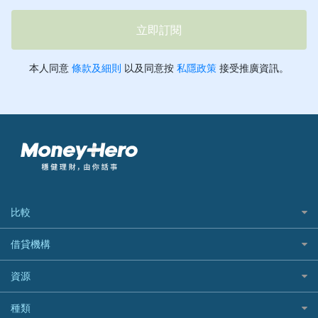
比較
私人貸款比較
借貸機構
稅季/稅務貸款
BEA 東亞銀行
資源
網上貸款
BOC 中國銀行
結餘轉戶(清卡數貸款)
如何申請個人貸款
種類
Cashing Pro 優尚信貸