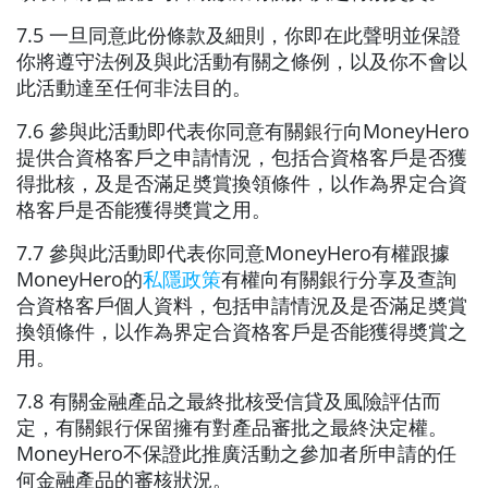
7.5 一旦同意此份條款及細則，你即在此聲明並保證
你將遵守法例及與此活動有關之條例，以及你不會以
此活動達至任何非法目的。
7.6 參與此活動即代表你同意有關
銀
行
向MoneyHero
提供合資格客戶之申請情況，包括合資格客戶是否獲
得批核，及是否滿足奬賞換領條件，以作為界定合資
格客戶是否能獲得奬賞之用。
7.7 參與此活動即代表你同意MoneyHero有權跟據
MoneyHero的
私隱政策
有權向有關
銀
行
分享及查詢
合資格客戶個人資料，包括申請情況及是否滿足奬賞
換領條件，以作為界定合資格客戶是否能獲得奬賞之
用。
7.8 有關金融產品之最終批核受信貸及風險評估而
定，有關
銀
行
保留擁有對產品審批之最終決定權。
MoneyHero不保證此推廣活動之參加者所申請的任
何金融產品的審核狀況。