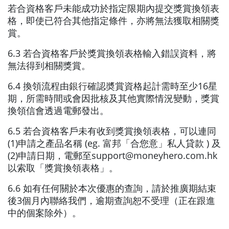
若合資格客戶未能成功於指定限期內提交獎賞換領表
格，即使已符合其他指定條件，亦將無法獲取相關獎
賞。
6.3 若合資格客戶於獎賞換領表格輸入錯誤資料，將
無法得到相關獎賞。
6.4 換領流程由
銀
行
確認奬賞資格起計需時至少16星
期，所需時間或會因批核及其他實際情況變動，獎賞
換領信會透過電郵發出。
6.5 若合資格客戶未有收到獎賞換領表格，可以連同
(1)申請之產品名稱 (eg. 富邦「合您意」私人貸款 ) 及
(2)申請日期，電郵至support@moneyhero.com.hk
以索取「獎賞換領表格」。
6.6 如有任何關於本次優惠的查詢，請於推廣期結束
後3個月內聯絡我們，逾期查詢恕不受理（正在跟進
中的個案除外）。