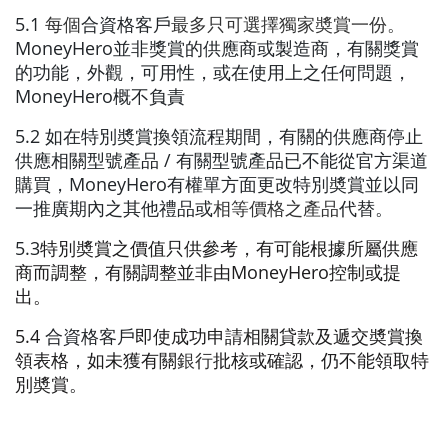
5.1
每個
合資格客戶
最多只可選擇獨家奬賞一份
。
MoneyHero並非獎賞的供應商或製造商，有關獎賞
的功能，外觀，可用性，或在使用上之任何問題，
MoneyHero概不負責
5.2 如在特別奬賞換領流程期間，有關的供應商停止
供應相關型號產品 / 有關型號產品已不能從官方渠道
購買，MoneyHero有權單方面更改特別奬賞並以同
一推廣期內之其他禮品或
相等價格之產品
代替。
5.3
特別奬賞之價值只供參考，有可能根據所屬供應
商而調整，有關調整並非由MoneyHero控制或提
出。
5.4
合資格客戶
即使成功申請相關貸款及遞交奬賞換
領表格，如未獲有關
銀
行
批核或確認，仍不能領取特
別奬賞。