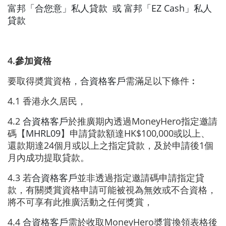
富邦「合您意」私人貸款 或 富邦「EZ Cash」私人
貸款
4.參加資格
要取得奬賞資格，
合資格客戶
需滿足以下條件︰
4.1 香港永久居民，
4.2
合資格客戶
於推廣期內透過MoneyHero指定邀請
碼【
MHRL09
】申請貸款額達HK$100,000或以上、
還款期達24個月或以上之指定貸款，及於申請後1個
月內成功提取貸款。
4.3 若
合資格客戶
並非透過指定邀請碼申請指定貸
款，
有關奬賞資格申請可能被視為無效或不合資格
，
將不可享有此推廣活動之任何獎賞，
4.4
合資格客戶
需於收取MoneyHero奬賞換領表格後