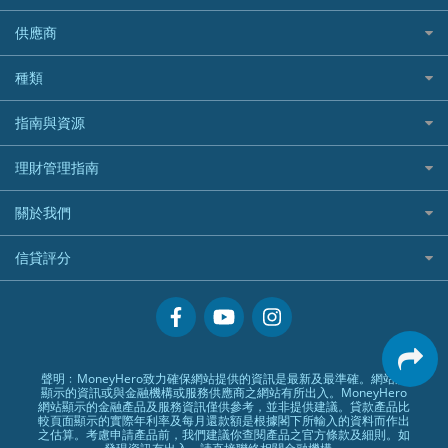
Airwallex信用卡
長者嘆世界
Zurich蘇黎世汽車保險
Rabbit Credit月兔信貸
Webull微牛證券好唔好？
Bolttech 保特
uSMART 盈立證券
股票戶口開戶
供應商
家庭親子遊
QBE昆士蘭汽車保險
Standard Chartered 渣打銀行
Longbridge長橋證券好唔好？
Blue Cross 藍十字
華盛証券
證券行邊間好？
全年周圍飛
平安汽車保險
UA 亞洲聯合財務
老虎證券好唔好？
銀行戶口比較
種類
中國平安
長橋證券
港股5隻高息ETF精選
手機邊份好
WeLab Bank
華盛証券好唔好？
尊尚銀行戶口
大新銀行
WeBull微牛證券
什麼是ETF？
定期存款
自駕遊比較
指南與資源
WeLend 貸款
漲樂全球通好唔好？
Citi Plus
Generali 忠意
漲樂全球通｜華泰國際
香港30大高息股排行
港元定存
相機有得保
X Wallet 貸款
IB盈透證券好唔好？
中信銀行inMotion
理財資訊
HSBC滙豐銀行
理財管理指南
OSL
黃金ETF懶人包
人民幣定存
專為孕婦設計的最佳旅遊保險
ZA Bank
盈立證券 uSMART 好唔好？
Airwallex銀行
識慳識賺
MSIG 三井住友
StashAway
最值得注意的比特幣ETF
美元定存
常用相關詞彙
最佳滑雪旅遊保險
關於我們
Stashaway好唔好？
債務管理
Prudential 保誠
Syfe
選股策略：五步調查攻略
英鎊定存
MoneyHero電子報
最適合BB的旅遊保險
Hashkey好唔好？
投資理財
服務承諾
QBE 昆士蘭
信貸評分
澳元定存
所有合作銀行或機構
Syfe好唔好？
置業安居
網上支援
Starr
信貸評分指南
人生保障
精選產品
Zurich 蘇黎世
精明旅遊
換領現金券流程
創業求職
常見問題
聲明﹕MoneyHero致力確保網站提供的資訊是最新及最準確。網站所
顯示的資訊或與金融機構或服務供應商之網站有所出入。MoneyHero
專欄文章
條款及細則
網站顯示的金融產品及服務資訊僅供參考，並非提供建議。貸款產品比
較頁面顯示的實際年利率及每月還款額是根據閣下所輸入的資料而作出
編輯守則
之估算。考慮申請產品前，我們建議你查閱產品之官方條款及細則。如