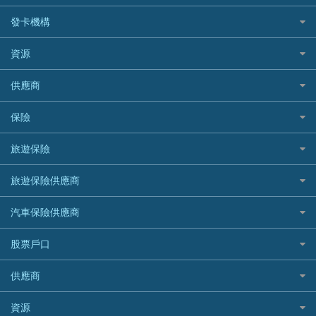
銀行貸款
如何管理個人貸款
CCB(Asia) 中國建設銀行 (亞洲)
網購優惠
發卡機構
財務公司貸款
個人貸款有用資訊
Citibank 花旗銀行
精選外幣網購信用卡
免入息貸款
清卡數貸款教學
Citibank花旗銀行
資源
CNCBI 信銀國際
尊尚信用卡
免TU貸款
循環貸款教學
AE美國運通
CreFIT 維信
公司信用卡
Black Friday優惠
供應商
急借錢
個人化貸款產品推介 🔥全新
DBS星展銀行
DBS 星展銀行
電子錢包信用卡
淘寶付款方式
業主貸款
債務重組一覽
HSBC滙豐銀行
八達通自動增值信用卡
保險
DSB 大新銀行
日本遊信用卡攻略
一田購物優惠日
汽車貸款
供樓利息扣稅
Mox
Fubon 富邦銀行
韓國遊信用卡攻略
SOGO感謝祭
旅遊保險
緊急貸款比較
旅遊保險
最佳貸款app
信銀國際
HK Finance 香港信貸
台灣遊信用卡攻略
HKTVmall優惠碼
汽車保險
最佳小額貸款比較
大新銀行
日本旅遊保險及資訊
HSBC 滙豐銀行貸款
旅遊保險供應商
機場貴賓室信用卡
交稅優惠
家居保險
易批必批貸款
恒生銀行
泰國旅遊保險及資訊
K Cash 貸款
Visa信用卡
酒店優惠碼
家傭保險
AXA 安盛
24小時貸款
汽車保險供應商
Standard Chartered渣打銀行
台灣旅遊保險及資訊
Mox 銀行
萬事達卡
機票優惠碼
寵物保險
AIG 美亞
最佳循環貸款
安信EarnMORE
韓國旅遊保險及資訊
大新汽車保險
National Resources 中潤物業按揭
銀聯信用卡
股票戶口
定期人壽保險
Allianz 安聯
AEON
歐洲旅遊保險及資訊
中銀汽車保險
OCBC 華僑銀行
高獎賞信用卡推薦
危疾保險
Allied World 世聯
富途證券
東亞銀行
供應商
越南旅遊保險及資訊
Allianz安聯汽車保險
PrimeCredit 安信信貸
酒店信用卡
年金資訊
Avo
IB盈透證券
SIM
澳洲旅遊保險及資訊
bolttech保障汽車保險
Promise 邦民日本財務
富途牛牛好唔好？
資源
樓宇火險
中國銀行
老虎證券