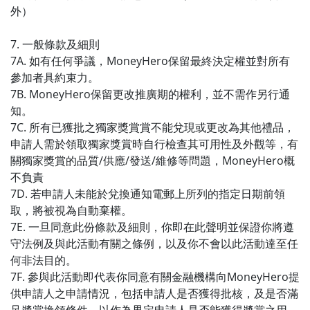
外）
7. 一般條款及細則
7A. 如有任何爭議，MoneyHero保留最終決定權並對所有
參加者具約束力。
7B. MoneyHero保留更改推廣期的權利，並不需作另行通
知。
7C. 所有已獲批之獨家獎賞賞不能兌現或更改為其他禮品，
申請人需於領取獨家獎賞時自行檢查其可用性及外觀等，有
關獨家獎賞的品質/供應/發送/維修等問題，MoneyHero概
不負責
7D. 若申請人未能於兌換通知電郵上所列的指定日期前領
取，將被視為自動棄權。
7E. 一旦同意此份條款及細則，你即在此聲明並保證你將遵
守法例及與此活動有關之條例，以及你不會以此活動達至任
何非法目的。
7F. 參與此活動即代表你同意有關金融機構向MoneyHero提
供申請人之申請情況，包括申請人是否獲得批核，及是否滿