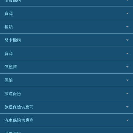
稅季/稅務貸款
BEA 東亞銀行
資源
網上貸款
BOC 中國銀行
結餘轉戶(清卡數貸款)
如何申請個人貸款
種類
Cashing Pro 優尚信貸
銀行貸款
如何管理個人貸款
CCB(Asia) 中國建設銀行 (亞洲)
網購優惠
發卡機構
財務公司貸款
個人貸款有用資訊
Citibank 花旗銀行
精選外幣網購信用卡
免入息貸款
清卡數貸款教學
Citibank花旗銀行
資源
CNCBI 信銀國際
尊尚信用卡
免TU貸款
循環貸款教學
AE美國運通
CreFIT 維信
公司信用卡
Black Friday優惠
供應商
急借錢
個人化貸款產品推介 🔥全新
DBS星展銀行
DBS 星展銀行
電子錢包信用卡
淘寶付款方式
業主貸款
債務重組一覽
HSBC滙豐銀行
八達通自動增值信用卡
保險
DSB 大新銀行
日本遊信用卡攻略
一田購物優惠日
汽車貸款
供樓利息扣稅
Mox
Fubon 富邦銀行
韓國遊信用卡攻略
SOGO感謝祭
旅遊保險
緊急貸款比較
旅遊保險
最佳貸款app
信銀國際
HK Finance 香港信貸
台灣遊信用卡攻略
HKTVmall優惠碼
汽車保險
最佳小額貸款比較
大新銀行
日本旅遊保險及資訊
HSBC 滙豐銀行貸款
旅遊保險供應商
機場貴賓室信用卡
交稅優惠
家居保險
易批必批貸款
恒生銀行
泰國旅遊保險及資訊
K Cash 貸款
Visa信用卡
酒店優惠碼
家傭保險
AXA 安盛
24小時貸款
汽車保險供應商
Standard Chartered渣打銀行
台灣旅遊保險及資訊
Mox 銀行
萬事達卡
機票優惠碼
寵物保險
AIG 美亞
最佳循環貸款
安信EarnMORE
韓國旅遊保險及資訊
大新汽車保險
National Resources 中潤物業按揭