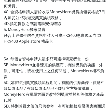
能被視為無效或不合資格，客戶將不可享有此推廣活動之任
何獎賞。
4C. 合資格申請人需於收取MoneyHero奬賞換領表格後7日
內填妥並成功遞交奬賞換領表格，
4D.指定貸款之申請需獲安信確認
5. MoneyHero獨家奬賞
符合上述條件的合資格申請人可享HK$400惠康現金券 或
HK$400 Apple store 禮品卡
5A. 每個合資格申請人最多只可選擇獨家奬賞一份
5B. MoneyHero並非獎賞的供應商，有關獎賞的功能，外
觀，可用性，或在使用上之任何問題，MoneyHero概不負
責
5C. 如在特別奬賞換領流程期間，有關的供應商停止供應相
關型號產品 / 有關型號產品已不能從官方渠道購買，
MoneyHero有權單方面更改特別奬賞並於相等價格之產品
代替
5D. 特別奬賞之價值只供參考，有可能根據所屬供應商而調