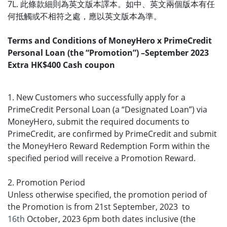
7L. 此條款細則為英文版本譯本。如中、英文兩個版本有任
何抵觸或不相符之處，應以英文版本為準。
Terms and Conditions of MoneyHero x PrimeCredit
Personal Loan (the “Promotion”) –September 2023
Extra HK$400 Cash coupon
1. New Customers who successfully apply for a
PrimeCredit Personal Loan (a “Designated Loan”) via
MoneyHero, submit the required documents to
PrimeCredit, are confirmed by PrimeCredit and submit
the MoneyHero Reward Redemption Form within the
specified period will receive a Promotion Reward.
2. Promotion Period
Unless otherwise specified, the promotion period of
the Promotion is from 21st September, 2023 to
16th
October, 2023 6pm both dates inclusive (the