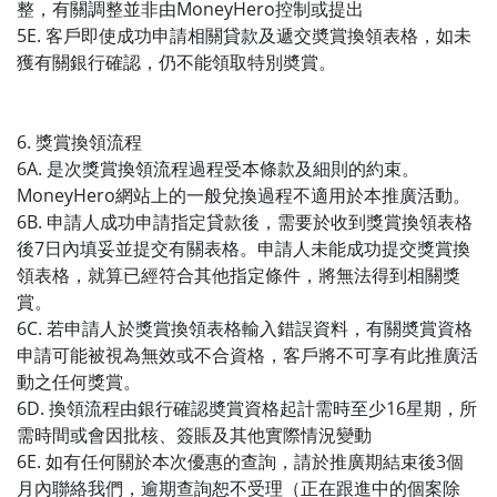
整，有關調整並非由MoneyHero控制或提出
5E. 客戶即使成功申請相關貸款及遞交奬賞換領表格，如未
獲有關銀行確認，仍不能領取特別奬賞。
6. 獎賞換領流程
6A. 是次獎賞換領流程過程受本條款及細則的約束。
MoneyHero網站上的一般兌換過程不適用於本推廣活動。
6B. 申請人成功申請指定貸款後，需要於收到獎賞換領表格
後7日內填妥並提交有關表格。申請人未能成功提交獎賞換
領表格，就算已經符合其他指定條件，將無法得到相關獎
賞。
6C. 若申請人於獎賞換領表格輸入錯誤資料，有關奬賞資格
申請可能被視為無效或不合資格，客戶將不可享有此推廣活
動之任何獎賞。
6D. 換領流程由銀行確認奬賞資格起計需時至少16星期，所
需時間或會因批核、簽賬及其他實際情況變動
6E. 如有任何關於本次優惠的查詢，請於推廣期結束後3個
月內聯絡我們，逾期查詢恕不受理（正在跟進中的個案除