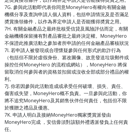
足奬賞換領條件，以作為界定申請人是否能獲得奬賞之用。
7G. 參與此活動即代表你同意MoneyHero有權向有關金融
機構分享及查詢申請人個人資料，包括申請情況及是否滿足
奬賞換領條件，以作為界定申請人是否能獲得奬賞之用。
7H. 有關金融產品之最終批核受信貸及風險評估而定，有關
金融機構保留擁有對產品審批之最終決定權。MoneyHero
不保證此推廣活動之參加者所申請的任何金融產品審核狀況
7I. 若申請人被發現或合理懷疑參與任何形式的欺詐行為
（包括但不限於虛假身份、篡改圖像、故意發送垃圾郵件或
操控任何MoneyHero 的流程或網站），MoneyHero 將保
留取消任何參與者的資格並扣留或沒收全部或部分禮品的權
利。
7J. 你若因參與此活動造成或承受任何破壞、損失、責任、
傷害或失望，MoneyHero概不負責。一旦參與此活動，你
將不追究MoneyHero及其銷售伙伴任何責任，包括但不限
於獲贈之禮品及優惠。
7K. 申請人明白及接納MoneyHero獨家獎賞派發由
MoneyHero完成 ，安信毋須對該額外禮遇派發負上任何責
任。