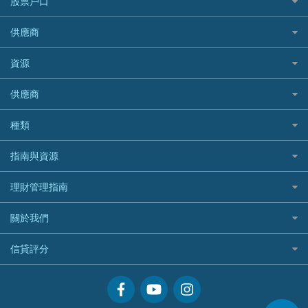
銀聯信用卡
股票戶口
定期人壽保險
Allianz 安聯
AEON
歐洲旅遊保險及資訊
中銀汽車保險
OCBC 華僑銀行
高獎賞信用卡推薦
危疾保險
Allied World 世聯
富途證券
東亞銀行
供應商
越南旅遊保險及資訊
Allianz安聯汽車保險
PrimeCredit 安信信貸
酒店信用卡
年金資訊
Avo
IB盈透證券
SIM
澳洲旅遊保險及資訊
bolttech保障汽車保險
Promise 邦民日本財務
富途牛牛好唔好？
資源
樓宇火險
中國銀行
老虎證券
Airwallex信用卡
長者嘆世界
Zurich蘇黎世汽車保險
Rabbit Credit月兔信貸
Webull微牛證券好唔好？
Bolttech 保特
uSMART 盈立證券
股票戶口開戶
供應商
家庭親子遊
QBE昆士蘭汽車保險
Standard Chartered 渣打銀行
Longbridge長橋證券好唔好？
Blue Cross 藍十字
華盛証券
證券行邊間好？
全年周圍飛
平安汽車保險
UA 亞洲聯合財務
老虎證券好唔好？
銀行戶口比較
種類
中國平安
長橋證券
港股5隻高息ETF精選
手機邊份好
WeLab Bank
華盛証券好唔好？
尊尚銀行戶口
大新銀行
WeBull微牛證券
什麼是ETF？
定期存款
自駕遊比較
指南與資源
WeLend 貸款
漲樂全球通好唔好？
Citi Plus
Generali 忠意
漲樂全球通｜華泰國際
香港30大高息股排行
港元定存
相機有得保
X Wallet 貸款
IB盈透證券好唔好？
中信銀行inMotion
理財資訊
HSBC滙豐銀行
理財管理指南
OSL
黃金ETF懶人包
人民幣定存
專為孕婦設計的最佳旅遊保險
ZA Bank
盈立證券 uSMART 好唔好？
Airwallex銀行
識慳識賺
MSIG 三井住友
StashAway
最值得注意的比特幣ETF
美元定存
常用相關詞彙
最佳滑雪旅遊保險
關於我們
Stashaway好唔好？
債務管理
Prudential 保誠
Syfe
選股策略：五步調查攻略
英鎊定存
MoneyHero電子報
最適合BB的旅遊保險
Hashkey好唔好？
投資理財
服務承諾
QBE 昆士蘭
信貸評分
澳元定存
所有合作銀行或機構
Syfe好唔好？
置業安居
網上支援
Starr
信貸評分指南
人生保障
精選產品
Zurich 蘇黎世
精明旅遊
換領現金券流程