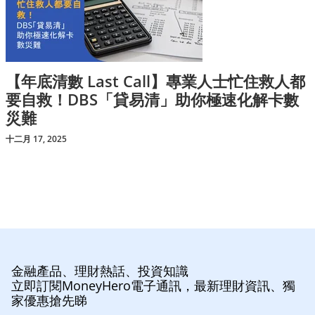
【年底清數 Last Call】專業人士忙住救人都
要自救！DBS「貸易清」助你極速化解卡數
災難
十二月 17, 2025
金融產品、理財熱話、投資知識
立即訂閱MoneyHero電子通訊，最新理財資訊、獨
家優惠搶先睇